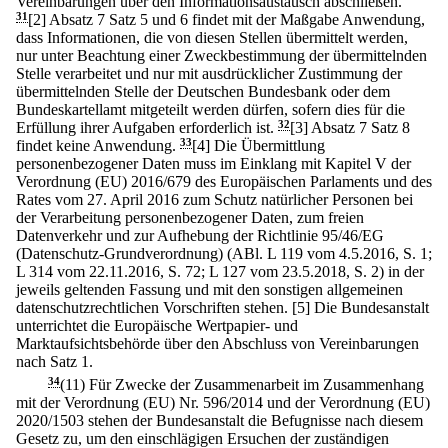
Vereinbarungen über den Informationsaustausch abschließen.
31
[2] Absatz 7 Satz 5 und 6 findet mit der Maßgabe Anwendung,
dass Informationen, die von diesen Stellen übermittelt werden,
nur unter Beachtung einer Zweckbestimmung der übermittelnden
Stelle verarbeitet und nur mit ausdrücklicher Zustimmung der
übermittelnden Stelle der Deutschen Bundesbank oder dem
Bundeskartellamt mitgeteilt werden dürfen, sofern dies für die
Erfüllung ihrer Aufgaben erforderlich ist.
32
[3] Absatz 7 Satz 8
findet keine Anwendung.
33
[4] Die Übermittlung
personenbezogener Daten muss im Einklang mit Kapitel V der
Verordnung (EU) 2016/679 des Europäischen Parlaments und des
Rates vom 27. April 2016 zum Schutz natürlicher Personen bei
der Verarbeitung personenbezogener Daten, zum freien
Datenverkehr und zur Aufhebung der Richtlinie 95/46/EG
(Datenschutz-Grundverordnung) (ABl. L 119 vom 4.5.2016, S. 1;
L 314 vom 22.11.2016, S. 72; L 127 vom 23.5.2018, S. 2) in der
jeweils geltenden Fassung und mit den sonstigen allgemeinen
datenschutzrechtlichen Vorschriften stehen.
[5] Die Bundesanstalt
unterrichtet die Europäische Wertpapier- und
Marktaufsichtsbehörde über den Abschluss von Vereinbarungen
nach Satz 1.
34
(11) Für Zwecke der Zusammenarbeit im Zusammenhang
mit der Verordnung (EU) Nr. 596/2014 und der Verordnung (EU)
2020/1503 stehen der Bundesanstalt die Befugnisse nach diesem
Gesetz zu, um den einschlägigen Ersuchen der zuständigen