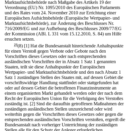
Marktaufsichtsbehörde nach Maßgabe des Artikels 19 der
Verordnung (EU) Nr. 1095/2010 des Europäischen Parlaments
und des Rates vom 24. November 2010 zur Errichtung einer
Europäischen Aufsichtsbehörde (Europäische Wertpapier- und
Marktaufsichtsbehörde), zur Änderung des Beschlusses Nr.
716/2009/EG und zur Aufhebung des Beschlusses 2009/77/EG
der Kommission (ABl. L 331 vom 15.12.2010, S. 84) um Hilfe
ersuchen setzen.
23
(8)
[1] Hat die Bundesanstalt hinreichende Anhaltspunkte
für einen Verstoß gegen Verbote oder Gebote nach den
Vorschriften dieses Gesetzes oder nach entsprechenden
ausländischen Vorschriften der in Absatz 1 Satz 1 genannten
Staaten, teilt sie diese Anhaltspunkte der Europäischen
Wertpapier- und Marktaufsichtsbehörde und den nach Absatz 1
Satz 1 zuständigen Stellen des Staates mit, auf dessen Gebiet die
vorschriftswidrige Handlung stattfindet oder stattgefunden hat
oder auf dessen Gebiet die betroffenen Finanzinstrumente an
einem organisierten Markt gehandelt werden oder der nach dem
Recht der Europäischen Union für die Verfolgung des Verstoßes
zuständig ist.
[2] Sind die daraufhin getroffenen Maßnahmen der
zuständigen ausländischen Stellen unzureichend oder wird
weiterhin gegen die Vorschriften dieses Gesetzes oder gegen die
entsprechenden ausländischen Vorschriften verstoßen, ergreift die
Bundesanstalt nach vorheriger Unterrichtung der zuständigen
Stellen alle für den Schutz der Anleger erforderlichen