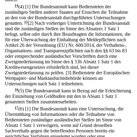
14
(4)
[1] Die Bundesanstalt kann Bediensteten der
zuständigen Stellen anderer Staaten auf Ersuchen die Teilnahme
an den von der Bundesanstalt durchgeführten Untersuchungen
gestatten.
15
[2] Nach vorheriger Unterrichtung der Bundesanstalt
sind die zuständigen Stellen im Sinne des Absatzes 1 Satz 1
befugt, selbst oder durch ihre Beauftragten die Informationen, die
für eine Überwachung der Einhaltung der Meldepflichten nach
Artikel 26 der Verordnung (EU) Nr. 600/2014, der Verhaltens-,
Organisations- und Transparenzpflichten nach den §§ 63 bis 83
oder entsprechender ausländischer Vorschriften durch eine
Zweigniederlassung im Sinne des § 53b Absatz 1 Satz 1 des
Kreditwesengesetzes erforderlich sind, bei dieser
Zweigniederlassung zu prüfen.
[3] Bedienstete der Europäischen
Wertpapier- und Marktaufsichtsbehörde können an
Untersuchungen nach Satz 1 teilnehmen.
16
(5) Die Bundesanstalt kann in Bezug auf die Erleichterung
der Einziehung von Geldbußen mit den in Absatz 1 Satz 1
genannten Stellen zusammenarbeiten.
17
(6)
[1] Die Bundesanstalt kann eine Untersuchung, die
Übermittlung von Informationen oder die Teilnahme von
Bediensteten zuständiger ausländischer Stellen im Sinne von
Absatz 1 Satz 1 verweigern, wenn auf Grund desselben
Sachverhalts gegen die betreffenden Personen bereits ein
gerichtliches Verfahren eingeleitet worden oder eine