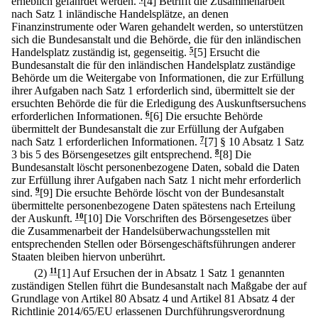
erheblich gefährdet werden.
[4] Betrifft die Zusammenarbeit
nach Satz 1 inländische Handelsplätze, an denen
Finanzinstrumente oder Waren gehandelt werden, so unterstützen
sich die Bundesanstalt und die Behörde, die für den inländischen
Handelsplatz zuständig ist, gegenseitig.
5
[5] Ersucht die
Bundesanstalt die für den inländischen Handelsplatz zuständige
Behörde um die Weitergabe von Informationen, die zur Erfüllung
ihrer Aufgaben nach Satz 1 erforderlich sind, übermittelt sie der
ersuchten Behörde die für die Erledigung des Auskunftsersuchens
erforderlichen Informationen.
6
[6] Die ersuchte Behörde
übermittelt der Bundesanstalt die zur Erfüllung der Aufgaben
nach Satz 1 erforderlichen Informationen.
7
[7] § 10 Absatz 1 Satz
3 bis 5 des Börsengesetzes gilt entsprechend.
8
[8] Die
Bundesanstalt löscht personenbezogene Daten, sobald die Daten
zur Erfüllung ihrer Aufgaben nach Satz 1 nicht mehr erforderlich
sind.
9
[9] Die ersuchte Behörde löscht von der Bundesanstalt
übermittelte personenbezogene Daten spätestens nach Erteilung
der Auskunft.
10
[10] Die Vorschriften des Börsengesetzes über
die Zusammenarbeit der Handelsüberwachungsstellen mit
entsprechenden Stellen oder Börsengeschäftsführungen anderer
Staaten bleiben hiervon unberührt.
(2)
11
[1] Auf Ersuchen der in Absatz 1 Satz 1 genannten
zuständigen Stellen führt die Bundesanstalt nach Maßgabe der auf
Grundlage von Artikel 80 Absatz 4 und Artikel 81 Absatz 4 der
Richtlinie 2014/65/EU erlassenen Durchführungsverordnung