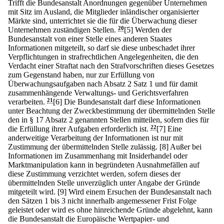
Trifft die Bundesanstalt Anordnungen gegenüber Unternehmen
mit Sitz im Ausland, die Mitglieder inländischer organisierter
Märkte sind, unterrichtet sie die für die Überwachung dieser
Unternehmen zuständigen Stellen.
20
[5] Werden der
Bundesanstalt von einer Stelle eines anderen Staates
Informationen mitgeteilt, so darf sie diese unbeschadet ihrer
Verpflichtungen in strafrechtlichen Angelegenheiten, die den
Verdacht einer Straftat nach den Strafvorschriften dieses Gesetzes
zum Gegenstand haben, nur zur Erfüllung von
Überwachungsaufgaben nach Absatz 2 Satz 1 und für damit
zusammenhängende Verwaltungs- und Gerichtsverfahren
verarbeiten.
21
[6] Die Bundesanstalt darf diese Informationen
unter Beachtung der Zweckbestimmung der übermittelnden Stelle
den in § 17 Absatz 2 genannten Stellen mitteilen, sofern dies für
die Erfüllung ihrer Aufgaben erforderlich ist.
22
[7] Eine
anderweitige Verarbeitung der Informationen ist nur mit
Zustimmung der übermittelnden Stelle zulässig.
[8] Außer bei
Informationen im Zusammenhang mit Insiderhandel oder
Marktmanipulation kann in begründeten Ausnahmefällen auf
diese Zustimmung verzichtet werden, sofern dieses der
übermittelnden Stelle unverzüglich unter Angabe der Gründe
mitgeteilt wird.
[9] Wird einem Ersuchen der Bundesanstalt nach
den Sätzen 1 bis 3 nicht innerhalb angemessener Frist Folge
geleistet oder wird es ohne hinreichende Gründe abgelehnt, kann
die Bundesanstalt die Europäische Wertpapier- und