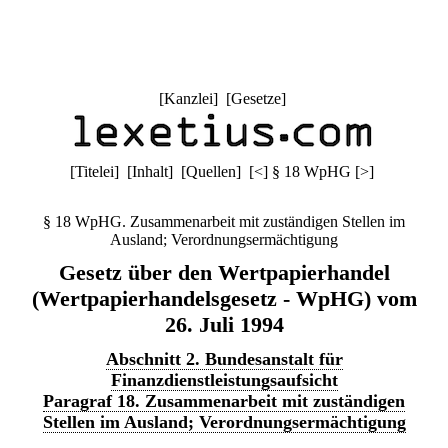
[
Kanzlei
] [
Gesetze
]
[
Titelei
] [
Inhalt
] [
Quellen
]
[
<
]
§ 18 WpHG
[
>
]
§ 18 WpHG. Zusammenarbeit mit zuständigen Stellen im
Ausland; Verordnungsermächtigung
Gesetz über den Wertpapierhandel
(Wertpapierhandelsgesetz - WpHG) vom
26. Juli 1994
Abschnitt 2. Bundesanstalt für
Finanzdienstleistungsaufsicht
Paragraf 18. Zusammenarbeit mit zuständigen
Stellen im Ausland; Verordnungsermächtigung