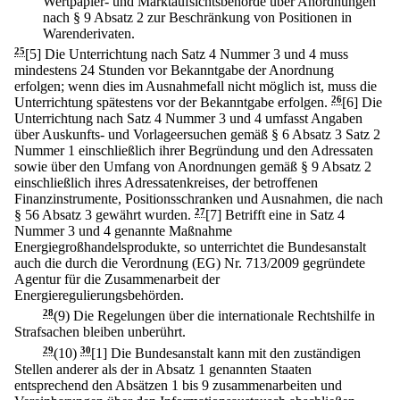
Wertpapier- und Marktaufsichtsbehörde über Anordnungen
nach § 9 Absatz 2 zur Beschränkung von Positionen in
Warenderivaten.
25
[5] Die Unterrichtung nach Satz 4 Nummer 3 und 4 muss
mindestens 24 Stunden vor Bekanntgabe der Anordnung
erfolgen; wenn dies im Ausnahmefall nicht möglich ist, muss die
Unterrichtung spätestens vor der Bekanntgabe erfolgen.
26
[6] Die
Unterrichtung nach Satz 4 Nummer 3 und 4 umfasst Angaben
über Auskunfts- und Vorlageersuchen gemäß § 6 Absatz 3 Satz 2
Nummer 1 einschließlich ihrer Begründung und den Adressaten
sowie über den Umfang von Anordnungen gemäß § 9 Absatz 2
einschließlich ihres Adressatenkreises, der betroffenen
Finanzinstrumente, Positionsschranken und Ausnahmen, die nach
§ 56 Absatz 3 gewährt wurden.
27
[7] Betrifft eine in Satz 4
Nummer 3 und 4 genannte Maßnahme
Energiegroßhandelsprodukte, so unterrichtet die Bundesanstalt
auch die durch die Verordnung (EG) Nr. 713/2009 gegründete
Agentur für die Zusammenarbeit der
Energieregulierungsbehörden.
28
(9) Die Regelungen über die internationale Rechtshilfe in
Strafsachen bleiben unberührt.
29
(10)
30
[1] Die Bundesanstalt kann mit den zuständigen
Stellen anderer als der in Absatz 1 genannten Staaten
entsprechend den Absätzen 1 bis 9 zusammenarbeiten und