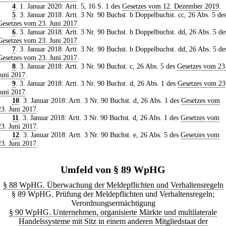
4
. 1. Januar 2020: Artt. 5, 16 S. 1 des
Gesetzes vom 12. Dezember 2019
.
5
. 3. Januar 2018: Artt. 3 Nr. 90 Buchst. b Doppelbuchst. cc, 26 Abs. 5 de
Gesetzes vom 23. Juni 2017
.
6
. 3. Januar 2018: Artt. 3 Nr. 90 Buchst. b Doppelbuchst. dd, 26 Abs. 5 de
Gesetzes vom 23. Juni 2017
.
7
. 3. Januar 2018: Artt. 3 Nr. 90 Buchst. b Doppelbuchst. dd, 26 Abs. 5 de
Gesetzes vom 23. Juni 2017
.
8
. 3. Januar 2018: Artt. 3 Nr. 90 Buchst. c, 26 Abs. 5 des
Gesetzes vom 23
Juni 2017
.
9
. 3. Januar 2018: Artt. 3 Nr. 90 Buchst. d, 26 Abs. 1 des
Gesetzes vom 23
Juni 2017
.
10
. 3. Januar 2018: Artt. 3 Nr. 90 Buchst. d, 26 Abs. 1 des
Gesetzes vom
23. Juni 2017
.
11
. 3. Januar 2018: Artt. 3 Nr. 90 Buchst. d, 26 Abs. 1 des
Gesetzes vom
23. Juni 2017
.
12
. 3. Januar 2018: Artt. 3 Nr. 90 Buchst. e, 26 Abs. 5 des
Gesetzes vom
23. Juni 2017
.
Umfeld von § 89 WpHG
§ 88 WpHG. Überwachung der Meldepflichten und Verhaltensregeln
§ 89 WpHG. Prüfung der Meldepflichten und Verhaltensregeln;
Verordnungsermächtigung
§ 90 WpHG. Unternehmen, organisierte Märkte und multilaterale
Handelssysteme mit Sitz in einem anderen Mitgliedstaat der