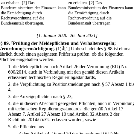
zu erhalten. [2] Das
zu erhalten. [2] Das
Bundesministerium der Finanzen kann
Bundesministerium der Finanzen kann
die Ermächtigung durch
die Ermächtigung durch
Rechtsverordnung auf die
Rechtsverordnung auf die
Bundesanstalt übertragen.
Bundesanstalt übertragen.
[1. Januar 2020–26. Juni 2021]
1
§ 89
.
2
Prüfung der Meldepflichten und Verhaltensregeln;
Verordnungsermächtigung.
(1)
3
[1] Unbeschadet des § 88 ist einmal
jährlich durch einen geeigneten Prüfer zu prüfen, ob die folgenden
Pflichten eingehalten werden:
1.
die Meldepflichten nach Artikel 26 der Verordnung (EU) Nr.
600/2014, auch in Verbindung mit den gemäß diesen Artikeln
erlassenen technischen Regulierungsstandards,
2.
die Verpflichtung zu Positionsmeldungen nach § 57 Absatz 1 bi
4,
3.
die Anzeigepflichten nach § 23,
4.
die in diesem Abschnitt geregelten Pflichten, auch in Verbindun
mit technischen Regulierungsstandards, die gemäß Artikel 17
Absatz 7, Artikel 27 Absatz 10 und Artikel 32 Absatz 2 der
Richtlinie 2014/65/EU erlassen wurden, sowie
5.
die Pflichten aus
a)
den Artikeln 4, 16 und 20 der Verordnung (EU) Nr.