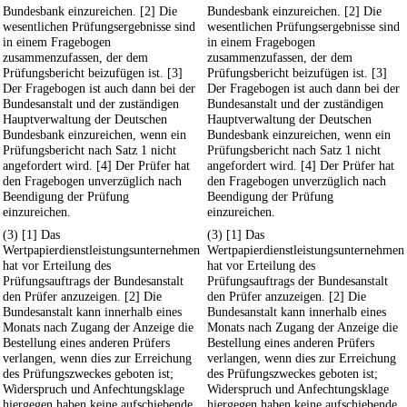
Bundesbank einzureichen. [2] Die
Bundesbank einzureichen. [2] Die
wesentlichen Prüfungsergebnisse sind
wesentlichen Prüfungsergebnisse sind
in einem Fragebogen
in einem Fragebogen
zusammenzufassen, der dem
zusammenzufassen, der dem
Prüfungsbericht beizufügen ist. [3]
Prüfungsbericht beizufügen ist. [3]
Der Fragebogen ist auch dann bei der
Der Fragebogen ist auch dann bei der
Bundesanstalt und der zuständigen
Bundesanstalt und der zuständigen
Hauptverwaltung der Deutschen
Hauptverwaltung der Deutschen
Bundesbank einzureichen, wenn ein
Bundesbank einzureichen, wenn ein
Prüfungsbericht nach Satz 1 nicht
Prüfungsbericht nach Satz 1 nicht
angefordert wird. [4] Der Prüfer hat
angefordert wird. [4] Der Prüfer hat
den Fragebogen unverzüglich nach
den Fragebogen unverzüglich nach
Beendigung der Prüfung
Beendigung der Prüfung
einzureichen.
einzureichen.
(3) [1] Das
(3) [1] Das
Wertpapierdienstleistungsunternehmen
Wertpapierdienstleistungsunternehmen
hat vor Erteilung des
hat vor Erteilung des
Prüfungsauftrags der Bundesanstalt
Prüfungsauftrags der Bundesanstalt
den Prüfer anzuzeigen. [2] Die
den Prüfer anzuzeigen. [2] Die
Bundesanstalt kann innerhalb eines
Bundesanstalt kann innerhalb eines
Monats nach Zugang der Anzeige die
Monats nach Zugang der Anzeige die
Bestellung eines anderen Prüfers
Bestellung eines anderen Prüfers
verlangen, wenn dies zur Erreichung
verlangen, wenn dies zur Erreichung
des Prüfungszweckes geboten ist;
des Prüfungszweckes geboten ist;
Widerspruch und Anfechtungsklage
Widerspruch und Anfechtungsklage
hiergegen haben keine aufschiebende
hiergegen haben keine aufschiebende