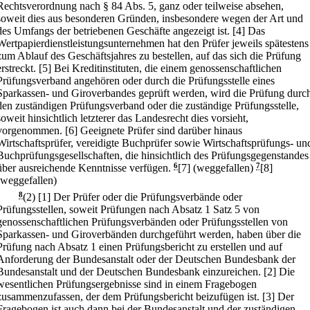
Rechtsverordnung nach § 84 Abs. 5, ganz oder teilweise absehen,
soweit dies aus besonderen Gründen, insbesondere wegen der Art und
des Umfangs der betriebenen Geschäfte angezeigt ist.
[4] Das
Wertpapierdienstleistungsunternehmen hat den Prüfer jeweils spätestens
zum Ablauf des Geschäftsjahres zu bestellen, auf das sich die Prüfung
erstreckt.
[5] Bei Kreditinstituten, die einem genossenschaftlichen
Prüfungsverband angehören oder durch die Prüfungsstelle eines
Sparkassen- und Giroverbandes geprüft werden, wird die Prüfung durc
den zuständigen Prüfungsverband oder die zuständige Prüfungsstelle,
soweit hinsichtlich letzterer das Landesrecht dies vorsieht,
vorgenommen.
[6] Geeignete Prüfer sind darüber hinaus
Wirtschaftsprüfer, vereidigte Buchprüfer sowie Wirtschaftsprüfungs- un
Buchprüfungsgesellschaften, die hinsichtlich des Prüfungsgegenstandes
über ausreichende Kenntnisse verfügen.
6
[7] (weggefallen)
7
[8]
(weggefallen)
8
(2)
[1] Der Prüfer oder die Prüfungsverbände oder
Prüfungsstellen, soweit Prüfungen nach Absatz 1 Satz 5 von
genossenschaftlichen Prüfungsverbänden oder Prüfungsstellen von
Sparkassen- und Giroverbänden durchgeführt werden, haben über die
Prüfung nach Absatz 1 einen Prüfungsbericht zu erstellen und auf
Anforderung der Bundesanstalt oder der Deutschen Bundesbank der
Bundesanstalt und der Deutschen Bundesbank einzureichen.
[2] Die
wesentlichen Prüfungsergebnisse sind in einem Fragebogen
zusammenzufassen, der dem Prüfungsbericht beizufügen ist.
[3] Der
Fragebogen ist auch dann bei der Bundesanstalt und der zuständigen