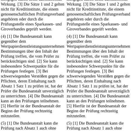
Wirkung. [3] Die Sätze 1 und 2 gelten
Wirkung. [3] Die Sätze 1 und 2 gelten
nicht für Kreditinstitute, die einem
nicht für Kreditinstitute, die einem
genossenschaftlichen Prüfungsverband
genossenschaftlichen Prüfungsverband
angehören oder durch die
angehören oder durch die
Prüfungsstelle eines Sparkassen- und
Prüfungsstelle eines Sparkassen- und
Giroverbandes geprüft werden.
Giroverbandes geprüft werden.
(4) [1] Die Bundesanstalt kann
(4) [1] Die Bundesanstalt kann
gegenüber dem
gegenüber dem
Wertpapierdienstleistungsunternehmen
Wertpapierdienstleistungsunternehmen
Bestimmungen über den Inhalt der
Bestimmungen über den Inhalt der
Prüfung treffen, die vom Prüfer zu
Prüfung treffen, die vom Prüfer zu
berücksichtigen sind. [2] Sie kann
berücksichtigen sind. [2] Sie kann
insbesondere Schwerpunkte für die
insbesondere Schwerpunkte für die
Prüfungen festlegen. [3] Bei
Prüfungen festlegen. [3] Bei
schwerwiegenden Verstößen gegen die
schwerwiegenden Verstößen gegen die
Pflichten, deren Einhaltung nach
Pflichten, deren Einhaltung nach
Absatz 1 Satz 1 zu prüfen ist, hat der
Absatz 1 Satz 1 zu prüfen ist, hat der
Prüfer die Bundesanstalt unverzüglich
Prüfer die Bundesanstalt unverzüglich
zu unterrichten. [4] Die Bundesanstalt
zu unterrichten. [4] Die Bundesanstalt
kann an den Prüfungen teilnehmen.
kann an den Prüfungen teilnehmen.
[5] Hierfür ist der Bundesanstalt der
[5] Hierfür ist der Bundesanstalt der
Beginn der Prüfung rechtzeitig
Beginn der Prüfung rechtzeitig
mitzuteilen.
mitzuteilen.
(5) [1] Die Bundesanstalt kann die
(5) [1] Die Bundesanstalt kann die
Prüfung nach Absatz 1 auch ohne
Prüfung nach Absatz 1 auch ohne