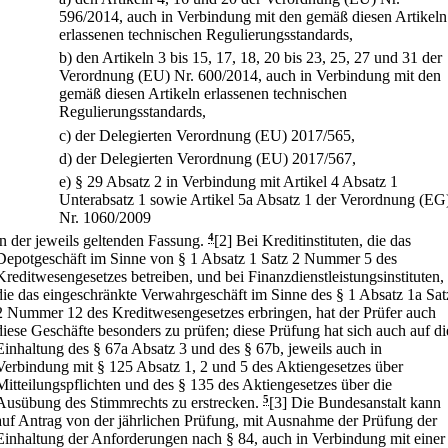
596/2014, auch in Verbindung mit den gemäß diesen Artikeln
erlassenen technischen Regulierungsstandards,
b)
den Artikeln 3 bis 15, 17, 18, 20 bis 23, 25, 27 und 31 der
Verordnung (EU) Nr. 600/2014, auch in Verbindung mit den
gemäß diesen Artikeln erlassenen technischen
Regulierungsstandards,
c)
der Delegierten Verordnung (EU) 2017/565,
d)
der Delegierten Verordnung (EU) 2017/567,
e)
§ 29 Absatz 2 in Verbindung mit Artikel 4 Absatz 1
Unterabsatz 1 sowie Artikel 5a Absatz 1 der Verordnung (EG
Nr. 1060/2009
in der jeweils geltenden Fassung.
4
[2] Bei Kreditinstituten, die das
Depotgeschäft im Sinne von § 1 Absatz 1 Satz 2 Nummer 5 des
Kreditwesengesetzes betreiben, und bei Finanzdienstleistungsinstituten,
die das eingeschränkte Verwahrgeschäft im Sinne des § 1 Absatz 1a Sat
2 Nummer 12 des Kreditwesengesetzes erbringen, hat der Prüfer auch
diese Geschäfte besonders zu prüfen; diese Prüfung hat sich auch auf di
Einhaltung des § 67a Absatz 3 und des § 67b, jeweils auch in
Verbindung mit § 125 Absatz 1, 2 und 5 des Aktiengesetzes über
Mitteilungspflichten und des § 135 des Aktiengesetzes über die
Ausübung des Stimmrechts zu erstrecken.
5
[3] Die Bundesanstalt kann
auf Antrag von der jährlichen Prüfung, mit Ausnahme der Prüfung der
Einhaltung der Anforderungen nach § 84, auch in Verbindung mit einer