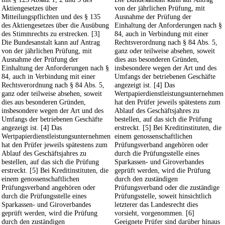
Aktiengesetzes über
von der jährlichen Prüfung, mit
Mitteilungspflichten und des § 135
Ausnahme der Prüfung der
des Aktiengesetzes über die Ausübung
Einhaltung der Anforderungen nach §
des Stimmrechts zu erstrecken. [3]
84, auch in Verbindung mit einer
Die Bundesanstalt kann auf Antrag
Rechtsverordnung nach § 84 Abs. 5,
von der jährlichen Prüfung, mit
ganz oder teilweise absehen, soweit
Ausnahme der Prüfung der
dies aus besonderen Gründen,
Einhaltung der Anforderungen nach §
insbesondere wegen der Art und des
84, auch in Verbindung mit einer
Umfangs der betriebenen Geschäfte
Rechtsverordnung nach § 84 Abs. 5,
angezeigt ist. [4] Das
ganz oder teilweise absehen, soweit
Wertpapierdienstleistungsunternehmen
dies aus besonderen Gründen,
hat den Prüfer jeweils spätestens zum
insbesondere wegen der Art und des
Ablauf des Geschäftsjahres zu
Umfangs der betriebenen Geschäfte
bestellen, auf das sich die Prüfung
angezeigt ist. [4] Das
erstreckt. [5] Bei Kreditinstituten, die
Wertpapierdienstleistungsunternehmen
einem genossenschaftlichen
hat den Prüfer jeweils spätestens zum
Prüfungsverband angehören oder
Ablauf des Geschäftsjahres zu
durch die Prüfungsstelle eines
bestellen, auf das sich die Prüfung
Sparkassen- und Giroverbandes
erstreckt. [5] Bei Kreditinstituten, die
geprüft werden, wird die Prüfung
einem genossenschaftlichen
durch den zuständigen
Prüfungsverband angehören oder
Prüfungsverband oder die zuständige
durch die Prüfungsstelle eines
Prüfungsstelle, soweit hinsichtlich
Sparkassen- und Giroverbandes
letzterer das Landesrecht dies
geprüft werden, wird die Prüfung
vorsieht, vorgenommen. [6]
durch den zuständigen
Geeignete Prüfer sind darüber hinaus