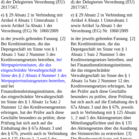
d) der Delegierten Verordnung (EU)
d) der Delegierten Verordnung (EU)
2017/567,
2017/567,
e) § 29 Absatz 2 in Verbindung mit
e) § 29 Absatz 2 in Verbindung mit
Artikel 4 Absatz 1 Unterabsatz 1
Artikel 4 Absatz 1 Unterabsatz 1
sowie Artikel 5a Absatz 1 der
sowie Artikel 5a Absatz 1 der
Verordnung (EG) Nr. 1060/2009
Verordnung (EG) Nr. 1060/2009
in der jeweils geltenden Fassung. [2]
in der jeweils geltenden Fassung. [2]
Bei Kreditinstituten, die das
Bei Kreditinstituten, die das
Depotgeschäft im Sinne von § 1
Depotgeschäft im Sinne von § 1
Absatz 1 Satz 2 Nummer 5 des
Absatz 1 Satz 2 Nummer 5 des
Kreditwesengesetzes betreiben,
bei
Kreditwesengesetzes betreiben, und
Wertpapierinstituten, die das
bei Finanzdienstleistungsinstituten,
eingeschränkte Verwahrgeschäft im
die das eingeschränkte
Sinne des § 2 Absatz 4 Nummer 1 des
Verwahrgeschäft im Sinne des § 1
Wertpapierinstitutsgesetzes betreiben,
Absatz 1a Satz 2 Nummer 12 des
und bei
Kreditwesengesetzes erbringen, hat
Finanzdienstleistungsinstituten, die
der Prüfer auch diese Geschäfte
das eingeschränkte Verwahrgeschäft
besonders zu prüfen; diese Prüfung
im Sinne des § 1 Absatz 1a Satz 2
hat sich auch auf die Einhaltung des §
Nummer 12 des Kreditwesengesetzes
67a Absatz 3 und des § 67b, jeweils
erbringen, hat der Prüfer auch diese
auch in Verbindung mit § 125 Absatz
Geschäfte besonders zu prüfen; diese
1, 2 und 5 des Aktiengesetzes über
Prüfung hat sich auch auf die
Mitteilungspflichten und des § 135
Einhaltung des § 67a Absatz 3 und
des Aktiengesetzes über die Ausübung
des § 67b, jeweils auch in Verbindung
des Stimmrechts zu erstrecken. [3]
mit § 125 Absatz 1, 2 und 5 des
Die Bundesanstalt kann auf Antrag