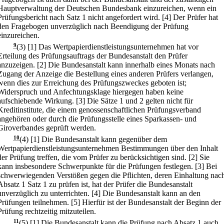
Hauptverwaltung der Deutschen Bundesbank einzureichen, wenn ein
Prüfungsbericht nach Satz 1 nicht angefordert wird.
[4] Der Prüfer hat
den Fragebogen unverzüglich nach Beendigung der Prüfung
einzureichen.
9
(3)
[1] Das Wertpapierdienstleistungsunternehmen hat vor
Erteilung des Prüfungsauftrags der Bundesanstalt den Prüfer
anzuzeigen.
[2] Die Bundesanstalt kann innerhalb eines Monats nach
Zugang der Anzeige die Bestellung eines anderen Prüfers verlangen,
wenn dies zur Erreichung des Prüfungszweckes geboten ist;
Widerspruch und Anfechtungsklage hiergegen haben keine
aufschiebende Wirkung.
[3] Die Sätze 1 und 2 gelten nicht für
Kreditinstitute, die einem genossenschaftlichen Prüfungsverband
angehören oder durch die Prüfungsstelle eines Sparkassen- und
Giroverbandes geprüft werden.
10
(4)
[1] Die Bundesanstalt kann gegenüber dem
Wertpapierdienstleistungsunternehmen Bestimmungen über den Inhalt
der Prüfung treffen, die vom Prüfer zu berücksichtigen sind.
[2] Sie
kann insbesondere Schwerpunkte für die Prüfungen festlegen.
[3] Bei
schwerwiegenden Verstößen gegen die Pflichten, deren Einhaltung nac
Absatz 1 Satz 1 zu prüfen ist, hat der Prüfer die Bundesanstalt
unverzüglich zu unterrichten.
[4] Die Bundesanstalt kann an den
Prüfungen teilnehmen.
[5] Hierfür ist der Bundesanstalt der Beginn der
Prüfung rechtzeitig mitzuteilen.
11
(5)
[1] Die Bundesanstalt kann die Prüfung nach Absatz 1 auch