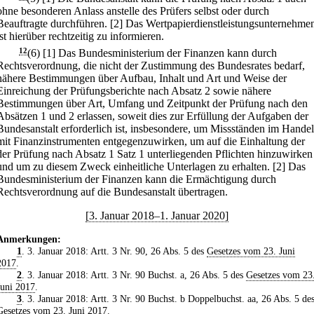
ohne besonderen Anlass anstelle des Prüfers selbst oder durch
Beauftragte durchführen.
[2] Das Wertpapierdienstleistungsunternehme
ist hierüber rechtzeitig zu informieren.
12
(6)
[1] Das Bundesministerium der Finanzen kann durch
Rechtsverordnung, die nicht der Zustimmung des Bundesrates bedarf,
nähere Bestimmungen über Aufbau, Inhalt und Art und Weise der
Einreichung der Prüfungsberichte nach Absatz 2 sowie nähere
Bestimmungen über Art, Umfang und Zeitpunkt der Prüfung nach den
Absätzen 1 und 2 erlassen, soweit dies zur Erfüllung der Aufgaben der
Bundesanstalt erforderlich ist, insbesondere, um Missständen im Handel
mit Finanzinstrumenten entgegenzuwirken, um auf die Einhaltung der
der Prüfung nach Absatz 1 Satz 1 unterliegenden Pflichten hinzuwirken
und um zu diesem Zweck einheitliche Unterlagen zu erhalten.
[2] Das
Bundesministerium der Finanzen kann die Ermächtigung durch
Rechtsverordnung auf die Bundesanstalt übertragen.
[3. Januar 2018–1. Januar 2020]
Anmerkungen:
1
. 3. Januar 2018: Artt. 3 Nr. 90, 26 Abs. 5 des
Gesetzes vom 23. Juni
2017
.
2
. 3. Januar 2018: Artt. 3 Nr. 90 Buchst. a, 26 Abs. 5 des
Gesetzes vom 23
Juni 2017
.
3
. 3. Januar 2018: Artt. 3 Nr. 90 Buchst. b Doppelbuchst. aa, 26 Abs. 5 de
Gesetzes vom 23. Juni 2017
.