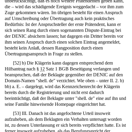
unberücksichtigt, daß es noch weitere Prätendenten geben kann,
die – wird das schädigende Ereignis weggedacht – vor ihm zum
Zuge gekommen wären. Im übrigen besteht für einen Anspruch
auf Umschreibung oder Übertragung auch kein praktisches
Bedürfnis: Ist der Anspruchsteller der erste Prätendent, kann er
sich seinen Rang durch einen sogenannten Dispute-Eintrag bei
der DENIC absichern lassen; hat dagegen ein Dritter bereits vor
ihm seinen Anspruch durch einen solchen Eintrag angemeldet,
besteht kein Anlaß, dessen Rangposition durch einen
Übertragungsanspruch in Frage zu stellen.
[
52
]
b) Die Klägerin kann dagegen entsprechend dem
Hilfsantrag nach §
12
Satz 1 BGB Beseitigung verlangen und
beanspruchen, daß der Beklagte gegenüber der DENIC auf den
Domain-Namen "shell. de" verzichtet. Wie oben – unter II. 2. b)
bb) a. E. – dargelegt, wird das Kennzeichenrecht der Klägerin
bereits durch die Registrierung und nicht erst dadurch
beeinträchtigt, daß der Beklagte unter "shell. de" eine auf ihn und
seine Familie hinweisende Homepage eingerichtet hat.
[
53
]
III. Danach ist das angefochtene Urteil insoweit
aufzuheben, als dem Beklagten ein Verhalten untersagt worden
ist, zu dessen Unterlassung er sich bereits verpflichtet hatte. Es ist
ferner insoweit aufzuheben, als das Berufungsgericht der