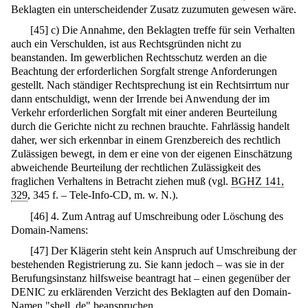
Beklagten ein unterscheidender Zusatz zuzumuten gewesen wäre.
[
45
]
c) Die Annahme, den Beklagten treffe für sein Verhalten
auch ein Verschulden, ist aus Rechtsgründen nicht zu
beanstanden. Im gewerblichen Rechtsschutz werden an die
Beachtung der erforderlichen Sorgfalt strenge Anforderungen
gestellt. Nach ständiger Rechtsprechung ist ein Rechtsirrtum nur
dann entschuldigt, wenn der Irrende bei Anwendung der im
Verkehr erforderlichen Sorgfalt mit einer anderen Beurteilung
durch die Gerichte nicht zu rechnen brauchte. Fahrlässig handelt
daher, wer sich erkennbar in einem Grenzbereich des rechtlich
Zulässigen bewegt, in dem er eine von der eigenen Einschätzung
abweichende Beurteilung der rechtlichen Zulässigkeit des
fraglichen Verhaltens in Betracht ziehen muß (vgl.
BGHZ 141,
329
, 345 f. – Tele-Info-CD, m. w. N.).
[
46
]
4. Zum Antrag auf Umschreibung oder Löschung des
Domain-Namens:
[
47
]
Der Klägerin steht kein Anspruch auf Umschreibung der
bestehenden Registrierung zu. Sie kann jedoch – was sie in der
Berufungsinstanz hilfsweise beantragt hat – einen gegenüber der
DENIC zu erklärenden Verzicht des Beklagten auf den Domain-
Namen "shell. de" beanspruchen.