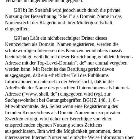
Verkehrs im allgemeinen nicht gegeben.
[
28
]
b) Im Streitfall wird jedoch auch durch die private
Nutzung der Bezeichnung "Shell" als Domain-Name in das
Namensrecht der Klägerin und ihrer Muttergesellschaft
eingegriffen.
[
29
]
aa) Läßt ein nichtberechtigter Dritter dieses
Kennzeichen als Domain- Namen registrieren, werden die
schutzwürdigen Interessen des Kennzeicheninhabers massiv
beeinträchtigt, weil die mit dieser Bezeichnung gebildete Internet-
Adresse mit der Top-Level-Domain". de" nur einmal vergeben
werden kann. Mit Recht ist das Berufungsgericht davon
ausgegangen, daß ein erheblicher Teil des Publikums
Informationen im Internet in der Weise sucht, daß in die
Adreßzeile der Name des gesuchten Unternehmens als Internet-
Adresse ("www. shell. de") eingegeben wird (vgl. zur
Suchgewohnheit bei Gattungsbegriffen
BGHZ 148, 1
, 6 –
Mitwohnzentrale. de). Selbst wenn eine Registrierung des
fremden Kennzeichens als Domain-Namen nur zu privaten
Zwecken erfolgt, wird daher der Berechtigte von einer
entsprechenden eigenen Nutzung seines Zeichens
ausgeschlossen. Ihm wird die Möglichkeit genommen, dem
interessierten Internet-Nutzer auf einfache Weise Information über