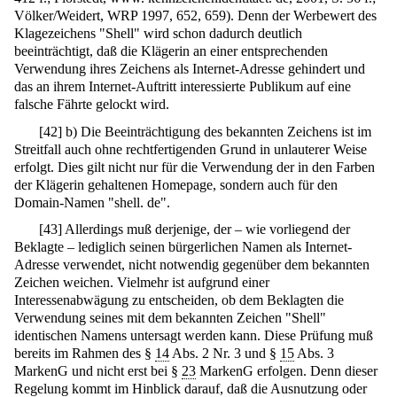
Völker/Weidert, WRP 1997, 652, 659). Denn der Werbewert des
Klagezeichens "Shell" wird schon dadurch deutlich
beeinträchtigt, daß die Klägerin an einer entsprechenden
Verwendung ihres Zeichens als Internet-Adresse gehindert und
das an ihrem Internet-Auftritt interessierte Publikum auf eine
falsche Fährte gelockt wird.
[
42
]
b) Die Beeinträchtigung des bekannten Zeichens ist im
Streitfall auch ohne rechtfertigenden Grund in unlauterer Weise
erfolgt. Dies gilt nicht nur für die Verwendung der in den Farben
der Klägerin gehaltenen Homepage, sondern auch für den
Domain-Namen "shell. de".
[
43
]
Allerdings muß derjenige, der – wie vorliegend der
Beklagte – lediglich seinen bürgerlichen Namen als Internet-
Adresse verwendet, nicht notwendig gegenüber dem bekannten
Zeichen weichen. Vielmehr ist aufgrund einer
Interessenabwägung zu entscheiden, ob dem Beklagten die
Verwendung seines mit dem bekannten Zeichen "Shell"
identischen Namens untersagt werden kann. Diese Prüfung muß
bereits im Rahmen des §
14
Abs. 2 Nr. 3 und §
15
Abs. 3
MarkenG und nicht erst bei §
23
MarkenG erfolgen. Denn dieser
Regelung kommt im Hinblick darauf, daß die Ausnutzung oder