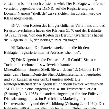
entstanden ist oder noch entstehen wird. Der Beklagte wird ferner
verurteilt, gegenüber der DENIC auf die Registrierung des
Domain-Namens "shell. de" zu verzichten. Im übrigen wird die
Klage abgewiesen.
[
3
]
Von den Kosten des landgerichtlichen Verfahrens und des
Revisionsverfahrens haben die Klägerin 51 % und der Beklagte
49 % zu tragen. Von den Kosten des Berufungsverfahrens haben
die Klägerin 71 %, der Beklagte 29 % zu tragen.
[
4
]
Tatbestand: Die Parteien streiten um die für den
Beklagten registrierte Internet-Adresse "shell. de".
[
5
]
Die Klägerin ist die Deutsche Shell GmbH. Sie ist ein
Tochterunternehmen des weltweit bekannten
Mineralölunternehmens Shell. Sie wurde am 12. Oktober 1917
unter dem Namen Deutsche Shell Aktiengesellschaft gegründet
und vor kurzem in eine GmbH umgewandelt. Die
Muttergesellschaft der Klägerin ist Inhaberin zweier Wortmarken
"SHELL", die eine eingetragen u. a. für Treibstoffe aller Art
(Zeitrang 31. 3. 1955), die andere eingetragen für eine Fülle von
Dienstleistungen, u. a. im Bereich des Marketing, der
Datenverarbeitung und der Ausbildung (Zeitrang 2. 4. 1979). Der
Beklagte heißt Andreas Shell. Er betreibt im Nebenberuf ein