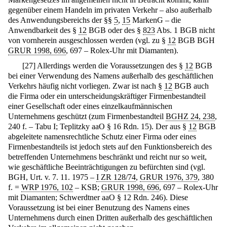
gegenüber einem Handeln im privaten Verkehr – also außerhalb
des Anwendungsbereichs der §§
5
,
15
MarkenG – die
Anwendbarkeit des §
12
BGB oder des §
823
Abs. 1 BGB nicht
von vornherein ausgeschlossen werden (vgl. zu §
12
BGB BGH
GRUR 1998, 696
, 697 – Rolex-Uhr mit Diamanten).
[
27
]
Allerdings werden die Voraussetzungen des §
12
BGB
bei einer Verwendung des Namens außerhalb des geschäftlichen
Verkehrs häufig nicht vorliegen. Zwar ist nach §
12
BGB auch
die Firma oder ein unterscheidungskräftiger Firmenbestandteil
einer Gesellschaft oder eines einzelkaufmännischen
Unternehmens geschützt (zum Firmenbestandteil
BGHZ 24, 238
,
240 f. – Tabu I; Teplitzky aaO § 16 Rdn. 15). Der aus §
12
BGB
abgeleitete namensrechtliche Schutz einer Firma oder eines
Firmenbestandteils ist jedoch stets auf den Funktionsbereich des
betreffenden Unternehmens beschränkt und reicht nur so weit,
wie geschäftliche Beeinträchtigungen zu befürchten sind (vgl.
BGH, Urt. v. 7. 11. 1975 –
I ZR 128/74
,
GRUR 1976, 379
, 380
f. =
WRP 1976, 102
– KSB;
GRUR 1998, 696
, 697 – Rolex-Uhr
mit Diamanten; Schwerdtner aaO § 12 Rdn. 246). Diese
Voraussetzung ist bei einer Benutzung des Namens eines
Unternehmens durch einen Dritten außerhalb des geschäftlichen