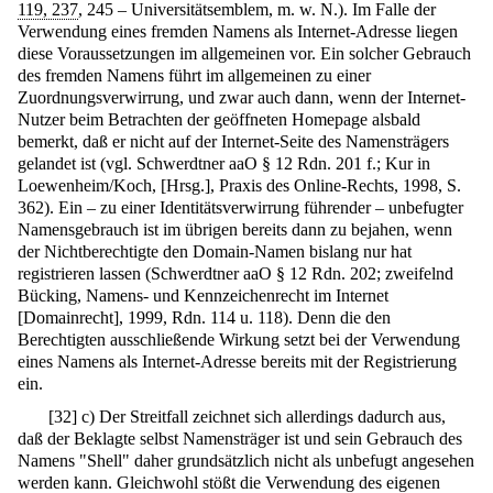
119, 237
, 245 – Universitätsemblem, m. w. N.). Im Falle der
Verwendung eines fremden Namens als Internet-Adresse liegen
diese Voraussetzungen im allgemeinen vor. Ein solcher Gebrauch
des fremden Namens führt im allgemeinen zu einer
Zuordnungsverwirrung, und zwar auch dann, wenn der Internet-
Nutzer beim Betrachten der geöffneten Homepage alsbald
bemerkt, daß er nicht auf der Internet-Seite des Namensträgers
gelandet ist (vgl. Schwerdtner aaO § 12 Rdn. 201 f.; Kur in
Loewenheim/Koch, [Hrsg.], Praxis des Online-Rechts, 1998, S.
362). Ein – zu einer Identitätsverwirrung führender – unbefugter
Namensgebrauch ist im übrigen bereits dann zu bejahen, wenn
der Nichtberechtigte den Domain-Namen bislang nur hat
registrieren lassen (Schwerdtner aaO § 12 Rdn. 202; zweifelnd
Bücking, Namens- und Kennzeichenrecht im Internet
[Domainrecht], 1999, Rdn. 114 u. 118). Denn die den
Berechtigten ausschließende Wirkung setzt bei der Verwendung
eines Namens als Internet-Adresse bereits mit der Registrierung
ein.
[
32
]
c) Der Streitfall zeichnet sich allerdings dadurch aus,
daß der Beklagte selbst Namensträger ist und sein Gebrauch des
Namens "Shell" daher grundsätzlich nicht als unbefugt angesehen
werden kann. Gleichwohl stößt die Verwendung des eigenen