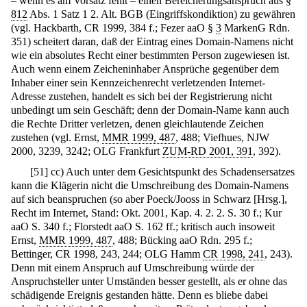
– wenn es am Vorsatz fehlt – einen Bereicherungsanspruch aus §
812
Abs. 1 Satz 1 2. Alt. BGB (Eingriffskondiktion) zu gewähren
(vgl. Hackbarth, CR 1999, 384 f.; Fezer aaO §
3
MarkenG Rdn.
351) scheitert daran, daß der Eintrag eines Domain-Namens nicht
wie ein absolutes Recht einer bestimmten Person zugewiesen ist.
Auch wenn einem Zeicheninhaber Ansprüche gegenüber dem
Inhaber einer sein Kennzeichenrecht verletzenden Internet-
Adresse zustehen, handelt es sich bei der Registrierung nicht
unbedingt um sein Geschäft; denn der Domain-Name kann auch
die Rechte Dritter verletzen, denen gleichlautende Zeichen
zustehen (vgl. Ernst,
MMR 1999, 487
, 488; Viefhues, NJW
2000, 3239, 3242; OLG Frankfurt
ZUM-RD 2001, 391
, 392).
[
51
]
cc) Auch unter dem Gesichtspunkt des Schadensersatzes
kann die Klägerin nicht die Umschreibung des Domain-Namens
auf sich beanspruchen (so aber Poeck/Jooss in Schwarz [Hrsg.],
Recht im Internet, Stand: Okt. 2001, Kap. 4. 2. 2. S. 30 f.; Kur
aaO S. 340 f.; Florstedt aaO S. 162 ff.; kritisch auch insoweit
Ernst,
MMR 1999, 487
, 488; Bücking aaO Rdn. 295 f.;
Bettinger, CR 1998, 243, 244; OLG Hamm
CR 1998, 241
, 243).
Denn mit einem Anspruch auf Umschreibung würde der
Anspruchsteller unter Umständen besser gestellt, als er ohne das
schädigende Ereignis gestanden hätte. Denn es bliebe dabei