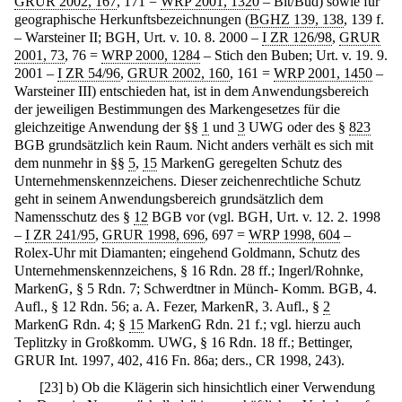
GRUR 2002, 167
, 171 =
WRP 2001, 1320
– Bit/Bud) sowie für
geographische Herkunftsbezeichnungen (
BGHZ 139, 138
, 139 f.
– Warsteiner II; BGH, Urt. v. 10. 8. 2000 –
I ZR 126/98
,
GRUR
2001, 73
, 76 =
WRP 2000, 1284
– Stich den Buben; Urt. v. 19. 9.
2001 –
I ZR 54/96
,
GRUR 2002, 160
, 161 =
WRP 2001, 1450
–
Warsteiner III) entschieden hat, ist in dem Anwendungsbereich
der jeweiligen Bestimmungen des Markengesetzes für die
gleichzeitige Anwendung der §§
1
und
3
UWG oder des §
823
BGB grundsätzlich kein Raum. Nicht anders verhält es sich mit
dem nunmehr in §§
5
,
15
MarkenG geregelten Schutz des
Unternehmenskennzeichens. Dieser zeichenrechtliche Schutz
geht in seinem Anwendungsbereich grundsätzlich dem
Namensschutz des §
12
BGB vor (vgl. BGH, Urt. v. 12. 2. 1998
–
I ZR 241/95
,
GRUR 1998, 696
, 697 =
WRP 1998, 604
–
Rolex-Uhr mit Diamanten; eingehend Goldmann, Schutz des
Unternehmenskennzeichens, § 16 Rdn. 28 ff.; Ingerl/Rohnke,
MarkenG, § 5 Rdn. 7; Schwerdtner in Münch- Komm. BGB, 4.
Aufl., § 12 Rdn. 56; a. A. Fezer, MarkenR, 3. Aufl., §
2
MarkenG Rdn. 4; §
15
MarkenG Rdn. 21 f.; vgl. hierzu auch
Teplitzky in Großkomm. UWG, § 16 Rdn. 18 ff.; Bettinger,
GRUR Int. 1997, 402, 416 Fn. 86a; ders., CR 1998, 243).
[
23
]
b) Ob die Klägerin sich hinsichtlich einer Verwendung