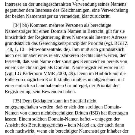
Interesse an der uneingeschränkten Verwendung seines Namens
gegenüber dem Interesse des Gleichnamigen, eine Verwechslung
der beiden Namensträger zu vermeiden, klar zurücktritt.
[
34
]
bb) Kommen mehrere Personen als berechtigte
Namensträger für einen Domain-Namen in Betracht, gilt für sie
hinsichtlich der Registrierung ihres Namens als Internet-Adresse
grundsätzlich das Gerechtigkeitsprinzip der Priorität (vgl.
BGHZ
148, 1
, 10 – Mitwohnzentrale. de). Ihm muß sich grundsätzlich
auch der Inhaber eines relativ stärkeren Rechts unterwerfen, der
feststellt, daß sein Name oder sonstiges Kennzeichen bereits von
einem Gleichnamigen als Domain- Name registriert worden ist
(vgl. LG Paderborn
MMR 2000, 49
). Denn im Hinblick auf die
Fülle von möglichen Konfliktfällen muß es im allgemeinen mit
einer einfach zu handhabenden Grundregel, der Priorität der
Registrierung, sein Bewenden haben.
[
35
]
Dem Beklagten kann im Streitfall nicht
entgegengehalten werden, daß er sich den streitigen Domain-
Namen von einem nichtberechtigten Dritten (ISB) hat übertragen
lassen. Einem solchen Domain-Namen haftet – entgegen der
Ansicht des Berufungsgerichts – kein Makel an, der auch dann
noch nachwirkt, wenn ein berechtigter Namensträger Inhaber der