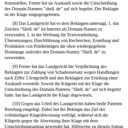
festzustellen. Ferner hat sie Auskunft sowie die Umschreibung
des Domain-Namens "shell. de" auf sich begehrt. Der Beklagte
ist der Klage entgegengetreten.
[
8
]
Das Landgericht hat es dem Beklagten untersagt, 1. das
Zeichen "Shell. de" im Internet als Domain-Namen zu
verwenden; 2. in der Werbung für Textverarbeitung,
Übersetzungen, Durchführung von Recherchen, Erstellung und
Produktion von Printbeiträgen die oben wiedergegebene
Homepage und/oder den Domain-Namen "Shell. de" zu
verwenden.
[
9
]
Ferner hat das Landgericht die Verpflichtung des
Beklagten zur Zahlung von Schadensersatz wegen Handlungen
nach Ziffer 2 festgestellt und den Beklagten zur Erteilung einer
Auskunft verurteilt. Soweit die Klägerin mit der Klage die
Umschreibung des Domain-Namens "Shell. de" auf sich begehrt
hatte, hat das Landgericht die Klage abgewiesen.
[
10
]
Gegen das Urteil des Landgerichts haben beide Parteien
Berufung eingelegt. Dabei hat der Beklagte das Ziel der
vollständigen Klageabweisung verfolgt, während sich die
Klägerin gegen die Abweisung ihrer Klage mit dem
Umschreibungsantrag gewendet hat. Hilfsweise zu diesem Antrag