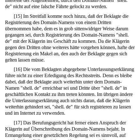
Interesse der Allgemeinheit, durch den Domain-Namen "shell.
de" nicht auf eine falsche Fährte gelockt zu werden.
[
15
]
Im Streitfall komme noch hinzu, daß der Beklagte die
Registrierung des Domain-Namens von einem Dritten
übernommen habe, dem es in grob sittenwidriger Weise darum
gegangen sei, durch Registrierung des Domain-Namens "shell.
de" mit der Klägerin ins Geschäft zu kommen. Da die Klägerin
gegen den Dritten ohne weiteres hätte vorgehen können, hafte der
Registrierung ein Makel an, den auch der Beklagte gegen sich
gelten lassen müsse.
[
16
]
Die vom Beklagten abgegebene Unterlassungserklärung
führe nicht zu einer Erledigung des Rechtsstreits. Denn es bleibe
dabei, daß der Beklagte auch weiterhin unter dem Domain-
Namen "shell. de" erreichbar sei und Dritte über "shell. de" in
geschäftlichen Kontakt zu ihm treten könnten. Im übrigen ändere
die Unterlassungserklärung auch nichts daran, daß die Klägerin
weiterhin gehindert sei, "shell. de" für sich registrieren zu lassen
und im Internet zu verwenden.
[
17
]
Das Berufungsgericht hat ferner einen Anspruch der
Klägerin auf Überschreibung des Domain-Namens bejaht. In
Ermangelung einer gesetzlichen Regelung sei es sinnvoll, auf