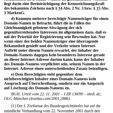
liegt darin eine Beeinträchtigung der Kennzeichnungskraft
des bekannten Zeichens nach §
14
Abs. 2 Nr. 3 bzw. §
15
Abs.
3 MarkenG.
d) Kommen mehrere berechtigte Namensträger für einen
Domain-Namen in Betracht, führt die in Fällen der
Gleichnamigkeit gebotene Abwägung der sich
gegenüberstehenden Interessen im allgemeinen dazu, daß es
mit der Priorität der Registrierung sein Bewenden hat. Nur
wenn einer der beiden Namensträger eine überragende
Bekanntheit genießt und der Verkehr seinen Internet-
Auftritt unter diesem Namen erwartet, der Inhaber des
Domain-Namens dagegen kein besonderes Interesse gerade
an dieser Internet-Adresse dartun kann, kann der Inhaber
des Domain-Namens verpflichtet sein, seinem Namen in der
Internet- Adresse einen unterscheidenden Zusatz beizufügen.
e) Dem Berechtigten steht gegenüber dem
nichtberechtigten Inhaber eines Domain-Namens kein
Anspruch auf Überschreibung, sondern nur ein Anspruch
auf Löschung des Domain-Namens zu.
BGH, Urteil vom 22. 11. 2001 – I ZR 138/99 – shell. de;
OLG München (lexetius.com/2001,2886)
[
1
]
Der I. Zivilsenat des Bundesgerichtshofes hat auf die
mündliche Verhandlung vom 22. November 2001 durch den