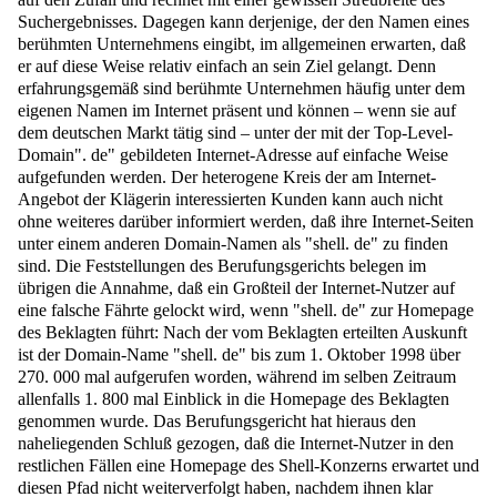
Suchergebnisses. Dagegen kann derjenige, der den Namen eines
berühmten Unternehmens eingibt, im allgemeinen erwarten, daß
er auf diese Weise relativ einfach an sein Ziel gelangt. Denn
erfahrungsgemäß sind berühmte Unternehmen häufig unter dem
eigenen Namen im Internet präsent und können – wenn sie auf
dem deutschen Markt tätig sind – unter der mit der Top-Level-
Domain". de" gebildeten Internet-Adresse auf einfache Weise
aufgefunden werden. Der heterogene Kreis der am Internet-
Angebot der Klägerin interessierten Kunden kann auch nicht
ohne weiteres darüber informiert werden, daß ihre Internet-Seiten
unter einem anderen Domain-Namen als "shell. de" zu finden
sind. Die Feststellungen des Berufungsgerichts belegen im
übrigen die Annahme, daß ein Großteil der Internet-Nutzer auf
eine falsche Fährte gelockt wird, wenn "shell. de" zur Homepage
des Beklagten führt: Nach der vom Beklagten erteilten Auskunft
ist der Domain-Name "shell. de" bis zum 1. Oktober 1998 über
270. 000 mal aufgerufen worden, während im selben Zeitraum
allenfalls 1. 800 mal Einblick in die Homepage des Beklagten
genommen wurde. Das Berufungsgericht hat hieraus den
naheliegenden Schluß gezogen, daß die Internet-Nutzer in den
restlichen Fällen eine Homepage des Shell-Konzerns erwartet und
diesen Pfad nicht weiterverfolgt haben, nachdem ihnen klar