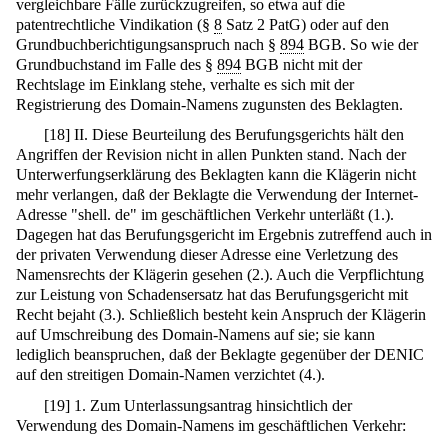
vergleichbare Fälle zurückzugreifen, so etwa auf die
patentrechtliche Vindikation (§
8
Satz 2 PatG) oder auf den
Grundbuchberichtigungsanspruch nach §
894
BGB. So wie der
Grundbuchstand im Falle des §
894
BGB nicht mit der
Rechtslage im Einklang stehe, verhalte es sich mit der
Registrierung des Domain-Namens zugunsten des Beklagten.
[
18
]
II. Diese Beurteilung des Berufungsgerichts hält den
Angriffen der Revision nicht in allen Punkten stand. Nach der
Unterwerfungserklärung des Beklagten kann die Klägerin nicht
mehr verlangen, daß der Beklagte die Verwendung der Internet-
Adresse "shell. de" im geschäftlichen Verkehr unterläßt (1.).
Dagegen hat das Berufungsgericht im Ergebnis zutreffend auch in
der privaten Verwendung dieser Adresse eine Verletzung des
Namensrechts der Klägerin gesehen (2.). Auch die Verpflichtung
zur Leistung von Schadensersatz hat das Berufungsgericht mit
Recht bejaht (3.). Schließlich besteht kein Anspruch der Klägerin
auf Umschreibung des Domain-Namens auf sie; sie kann
lediglich beanspruchen, daß der Beklagte gegenüber der DENIC
auf den streitigen Domain-Namen verzichtet (4.).
[
19
]
1. Zum Unterlassungsantrag hinsichtlich der
Verwendung des Domain-Namens im geschäftlichen Verkehr: