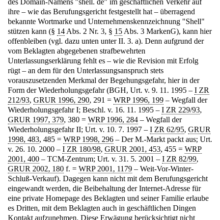
des Domain-Namens "shell. de" im geschäftlichen Verkehr auf
ihre – wie das Berufungsgericht festgestellt hat – überragend
bekannte Wortmarke und Unternehmenskennzeichnung "Shell"
stützen kann (§
14
Abs. 2 Nr. 3, §
15
Abs. 3 MarkenG), kann hier
offenbleiben (vgl. dazu unten unter II. 3. a). Denn aufgrund der
vom Beklagten abgegebenen strafbewehrten
Unterlassungserklärung fehlt es – wie die Revision mit Erfolg
rügt – an dem für den Unterlassungsanspruch stets
vorauszusetzenden Merkmal der Begehungsgefahr, hier in der
Form der Wiederholungsgefahr (BGH, Urt. v. 9. 11. 1995 –
I ZR
212/93
,
GRUR 1996, 290
, 291 =
WRP 1996, 199
– Wegfall der
Wiederholungsgefahr I; Beschl. v. 16. 11. 1995 –
I ZR 229/93
,
GRUR 1997, 379
, 380 =
WRP 1996, 284
– Wegfall der
Wiederholungsgefahr II; Urt. v. 10. 7. 1997 –
I ZR 62/95
,
GRUR
1998, 483
, 485 =
WRP 1998, 296
– Der M.-Markt packt aus; Urt.
v. 26. 10. 2000 –
I ZR 180/98
,
GRUR 2001, 453
, 455 =
WRP
2001, 400
– TCM-Zentrum; Urt. v. 31. 5. 2001 –
I ZR 82/99
,
GRUR 2002, 180
f. =
WRP 2001, 1179
– Weit-Vor-Winter-
Schluß-Verkauf). Dagegen kann nicht mit dem Berufungsgericht
eingewandt werden, die Beibehaltung der Internet-Adresse für
eine private Homepage des Beklagten und seiner Familie erlaube
es Dritten, mit dem Beklagten auch in geschäftlichen Dingen
Kontakt aufzunehmen. Diese Erwägung berücksichtigt nicht