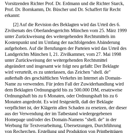
Vorsitzenden Richter Prof. Dr. Erdmann und die Richter Starck,
Prof. Dr. Bornkamm, Dr. Büscher und Dr. Schaffert für Recht
erkannt:
[
2
]
Auf die Revision des Beklagten wird das Urteil des 6.
Zivilsenats des Oberlandesgerichts München vom 25. März 1999
unter Zurückweisung des weitergehenden Rechtsmittels im
Kostenpunkt und im Umfang der nachfolgenden Abänderung
aufgehoben. Auf die Berufungen der Parteien wird das Urteil des
Landgerichts München I, 21. Zivilkammer, vom 27. Mai 1998
unter Zurückweisung der weitergehenden Rechtsmittel
abgeändert und insgesamt wie folgt neu gefaßt: Der Beklagte
wird verurteilt, es zu unterlassen, das Zeichen "shell. de"
außerhalb des geschäftlichen Verkehrs im Internet als Domain-
Name zu verwenden. Für jeden Fall der Zuwiderhandlung wird
dem Beklagten Ordnungsgeld bis zu 500.000 DM, ersatzweise
Ordnungshaft bis zu 6 Monaten, oder Ordnungshaft bis zu 6
Monaten angedroht. Es wird festgestellt, daß der Beklagte
verpflichtet ist, der Klägerin allen Schaden zu ersetzen, der dieser
aus der Verwendung der im Tatbestand wiedergegebenen
Homepage und/oder des Domain-Namens "shell. de" in der
Werbung für Textverarbeitung, Übersetzungen, Durchführung
von Recherchen, Erstellung und Produktion von Printbeiträgen