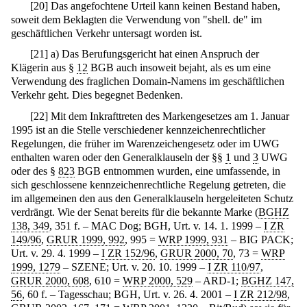
[
20
]
Das angefochtene Urteil kann keinen Bestand haben,
soweit dem Beklagten die Verwendung von "shell. de" im
geschäftlichen Verkehr untersagt worden ist.
[
21
]
a) Das Berufungsgericht hat einen Anspruch der
Klägerin aus §
12
BGB auch insoweit bejaht, als es um eine
Verwendung des fraglichen Domain-Namens im geschäftlichen
Verkehr geht. Dies begegnet Bedenken.
[
22
]
Mit dem Inkrafttreten des Markengesetzes am 1. Januar
1995 ist an die Stelle verschiedener kennzeichenrechtlicher
Regelungen, die früher im Warenzeichengesetz oder im UWG
enthalten waren oder den Generalklauseln der §§
1
und
3
UWG
oder des §
823
BGB entnommen wurden, eine umfassende, in
sich geschlossene kennzeichenrechtliche Regelung getreten, die
im allgemeinen den aus den Generalklauseln hergeleiteten Schutz
verdrängt. Wie der Senat bereits für die bekannte Marke (
BGHZ
138, 349
, 351 f. – MAC Dog; BGH, Urt. v. 14. 1. 1999 –
I ZR
149/96
,
GRUR 1999, 992
, 995 =
WRP 1999, 931
– BIG PACK;
Urt. v. 29. 4. 1999 –
I ZR 152/96
,
GRUR 2000, 70
, 73 =
WRP
1999, 1279
– SZENE; Urt. v. 20. 10. 1999 –
I ZR 110/97
,
GRUR 2000, 608
, 610 =
WRP 2000, 529
– ARD-1;
BGHZ 147,
56
, 60 f. – Tagesschau; BGH, Urt. v. 26. 4. 2001 –
I ZR 212/98
,