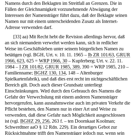
Namens durch den Beklagten im Streitfall an Grenzen. Die in
Fällen der Gleichnamigkeit vorzunehmende Abwägung der
Interessen der Namensträger führt dazu, daß der Beklagte seinen
Namen nur mit einem unterscheidenden Zusatz als Internet-
Adresse verwenden darf.
[
33
]
aa) Mit Recht hebt die Revision allerdings hervor, daß
an sich niemandem verwehrt werden kann, sich in redlicher
Weise im Geschäftsleben unter seinem bürgerlichen Namen zu
betätigen (vgl. BGH, Urt. v. 10. 11. 1965 –
Ib ZR 101/63
,
GRUR
1966, 623
, 625 =
WRP 1966, 30
– Kupferberg; Urt. v. 22. 11.
1984 –
I ZR 101/82
,
GRUR 1985, 389
, 390 = WRP 1985, 210 –
Familienname;
BGHZ 130, 134
, 148 – Altenburger
Spielkartenfabrik), und daß dies erst recht im nichtgeschäftlichen
Bereich gilt. Doch auch dieser Grundsatz unterliegt
Einschränkungen. Wird durch den Gebrauch des Namens die
Gefahr der Verwechslung mit einem anderen Namensträger
hervorgerufen, kann ausnahmsweise auch im privaten Verkehr die
Pflicht bestehen, den Namen nur in einer Art und Weise zu
verwenden, daß diese Gefahr nach Möglichkeit ausgeschlossen
ist (vgl.
BGHZ 29, 256
, 263 f. – ten Doornkaat Koolman;
Schwerdtner aaO § 12 Rdn. 229). Ein derartiges Gebot zur
Rücksichtnahme trifft den Namensträger jedoch nur, wenn sein