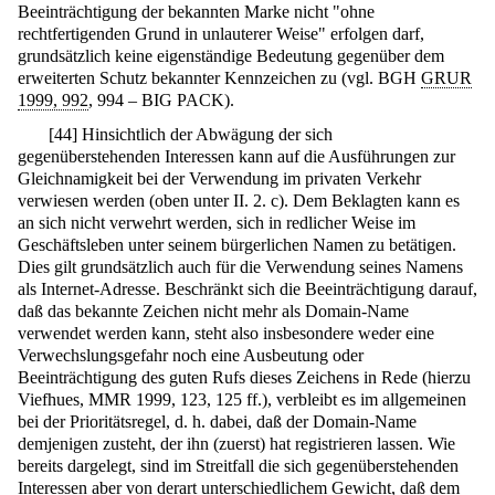
Beeinträchtigung der bekannten Marke nicht "ohne
rechtfertigenden Grund in unlauterer Weise" erfolgen darf,
grundsätzlich keine eigenständige Bedeutung gegenüber dem
erweiterten Schutz bekannter Kennzeichen zu (vgl. BGH
GRUR
1999, 992
, 994 – BIG PACK).
[
44
]
Hinsichtlich der Abwägung der sich
gegenüberstehenden Interessen kann auf die Ausführungen zur
Gleichnamigkeit bei der Verwendung im privaten Verkehr
verwiesen werden (oben unter II. 2. c). Dem Beklagten kann es
an sich nicht verwehrt werden, sich in redlicher Weise im
Geschäftsleben unter seinem bürgerlichen Namen zu betätigen.
Dies gilt grundsätzlich auch für die Verwendung seines Namens
als Internet-Adresse. Beschränkt sich die Beeinträchtigung darauf,
daß das bekannte Zeichen nicht mehr als Domain-Name
verwendet werden kann, steht also insbesondere weder eine
Verwechslungsgefahr noch eine Ausbeutung oder
Beeinträchtigung des guten Rufs dieses Zeichens in Rede (hierzu
Viefhues, MMR 1999, 123, 125 ff.), verbleibt es im allgemeinen
bei der Prioritätsregel, d. h. dabei, daß der Domain-Name
demjenigen zusteht, der ihn (zuerst) hat registrieren lassen. Wie
bereits dargelegt, sind im Streitfall die sich gegenüberstehenden
Interessen aber von derart unterschiedlichem Gewicht, daß dem