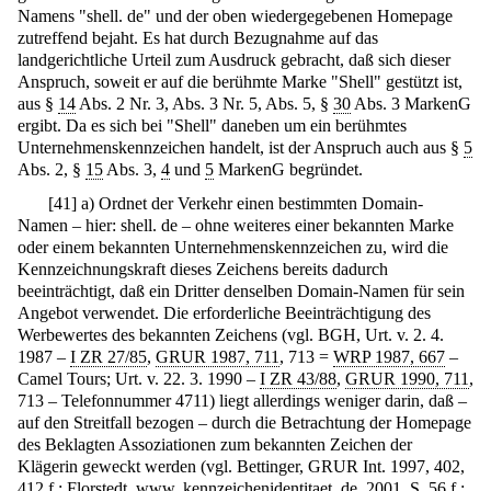
Namens "shell. de" und der oben wiedergegebenen Homepage
zutreffend bejaht. Es hat durch Bezugnahme auf das
landgerichtliche Urteil zum Ausdruck gebracht, daß sich dieser
Anspruch, soweit er auf die berühmte Marke "Shell" gestützt ist,
aus §
14
Abs. 2 Nr. 3, Abs. 3 Nr. 5, Abs. 5, §
30
Abs. 3 MarkenG
ergibt. Da es sich bei "Shell" daneben um ein berühmtes
Unternehmenskennzeichen handelt, ist der Anspruch auch aus §
5
Abs. 2, §
15
Abs. 3,
4
und
5
MarkenG begründet.
[
41
]
a) Ordnet der Verkehr einen bestimmten Domain-
Namen – hier: shell. de – ohne weiteres einer bekannten Marke
oder einem bekannten Unternehmenskennzeichen zu, wird die
Kennzeichnungskraft dieses Zeichens bereits dadurch
beeinträchtigt, daß ein Dritter denselben Domain-Namen für sein
Angebot verwendet. Die erforderliche Beeinträchtigung des
Werbewertes des bekannten Zeichens (vgl. BGH, Urt. v. 2. 4.
1987 –
I ZR 27/85
,
GRUR 1987, 711
, 713 =
WRP 1987, 667
–
Camel Tours; Urt. v. 22. 3. 1990 –
I ZR 43/88
,
GRUR 1990, 711
,
713 – Telefonnummer 4711) liegt allerdings weniger darin, daß –
auf den Streitfall bezogen – durch die Betrachtung der Homepage
des Beklagten Assoziationen zum bekannten Zeichen der
Klägerin geweckt werden (vgl. Bettinger, GRUR Int. 1997, 402,
412 f.; Florstedt, www. kennzeichenidentitaet. de, 2001, S. 56 f.;