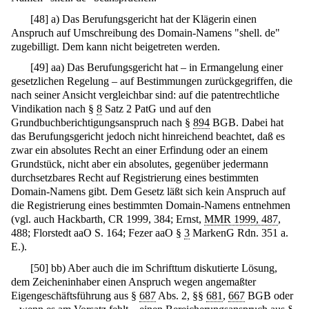
[
48
]
a) Das Berufungsgericht hat der Klägerin einen
Anspruch auf Umschreibung des Domain-Namens "shell. de"
zugebilligt. Dem kann nicht beigetreten werden.
[
49
]
aa) Das Berufungsgericht hat – in Ermangelung einer
gesetzlichen Regelung – auf Bestimmungen zurückgegriffen, die
nach seiner Ansicht vergleichbar sind: auf die patentrechtliche
Vindikation nach §
8
Satz 2 PatG und auf den
Grundbuchberichtigungsanspruch nach §
894
BGB. Dabei hat
das Berufungsgericht jedoch nicht hinreichend beachtet, daß es
zwar ein absolutes Recht an einer Erfindung oder an einem
Grundstück, nicht aber ein absolutes, gegenüber jedermann
durchsetzbares Recht auf Registrierung eines bestimmten
Domain-Namens gibt. Dem Gesetz läßt sich kein Anspruch auf
die Registrierung eines bestimmten Domain-Namens entnehmen
(vgl. auch Hackbarth, CR 1999, 384; Ernst,
MMR 1999, 487
,
488; Florstedt aaO S. 164; Fezer aaO §
3
MarkenG Rdn. 351 a.
E.).
[
50
]
bb) Aber auch die im Schrifttum diskutierte Lösung,
dem Zeicheninhaber einen Anspruch wegen angemaßter
Eigengeschäftsführung aus §
687
Abs. 2, §§
681
,
667
BGB oder