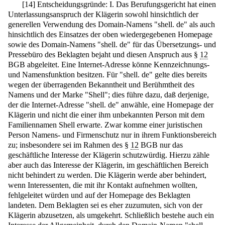
[
14
]
Entscheidungsgründe: I. Das Berufungsgericht hat einen
Unterlassungsanspruch der Klägerin sowohl hinsichtlich der
generellen Verwendung des Domain-Namens "shell. de" als auch
hinsichtlich des Einsatzes der oben wiedergegebenen Homepage
sowie des Domain-Namens "shell. de" für das Übersetzungs- und
Pressebüro des Beklagten bejaht und diesen Anspruch aus §
12
BGB abgeleitet. Eine Internet-Adresse könne Kennzeichnungs-
und Namensfunktion besitzen. Für "shell. de" gelte dies bereits
wegen der überragenden Bekanntheit und Berühmtheit des
Namens und der Marke "Shell"; dies führe dazu, daß derjenige,
der die Internet-Adresse "shell. de" anwähle, eine Homepage der
Klägerin und nicht die einer ihm unbekannten Person mit dem
Familiennamen Shell erwarte. Zwar komme einer juristischen
Person Namens- und Firmenschutz nur in ihrem Funktionsbereich
zu; insbesondere sei im Rahmen des §
12
BGB nur das
geschäftliche Interesse der Klägerin schutzwürdig. Hierzu zähle
aber auch das Interesse der Klägerin, im geschäftlichen Bereich
nicht behindert zu werden. Die Klägerin werde aber behindert,
wenn Interessenten, die mit ihr Kontakt aufnehmen wollten,
fehlgeleitet würden und auf der Homepage des Beklagten
landeten. Dem Beklagten sei es eher zuzumuten, sich von der
Klägerin abzusetzen, als umgekehrt. Schließlich bestehe auch ein