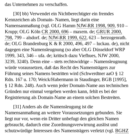
das Unternehmen zu verschaffen.
[
30
]
bb) Verwendet ein Nichtberechtigter ein fremdes
Kennzeichen als Domain- Namen, liegt darin eine
Namensanmaßung (vgl. OLG Hamm
NJW-RR 1998, 909
, 910 –
Krupp; OLG Köln
CR 2000, 696
– maxem. de;
GRUR 2000,
798
, 799 – alsdorf. de;
NJW-RR 1999, 622
, 623 – herzogenrath.
de; OLG Brandenburg K & R 2000, 496, 497 – luckau. de), nicht
dagegen eine Namensleugnung (so aber OLG Düsseldorf WRP
1999, 343, 346 – ufa. de; kritisch dazu Viefhues, NJW 2000,
3239, 3240). Denn eine – stets rechtswidrige – Namensleugnung
würde voraussetzen, daß das Recht des Namensträgers zur
Führung seines Namens bestritten wird (Schwerdtner aaO § 12
Rdn. 167 u. 170; Weick/Habermann in Staudinger, BGB [1995],
§ 12 Rdn. 248). Auch wenn jeder Domain-Name aus technischen
Gründen nur einmal vergeben werden kann, fehlt es bei der
Registrierung als Domain-Name an einem solchen Bestreiten.
[
31
]
Anders als die Namensleugung ist die
Namensanmaßung an weitere Voraussetzungen gebunden. Sie
liegt nur vor, wenn ein Dritter unbefugt den gleichen Namen
gebraucht, dadurch eine Zuordnungsverwirrung auslöst und
schutzwürdige Interessen des Namensträgers verletzt (vgl.
BGHZ