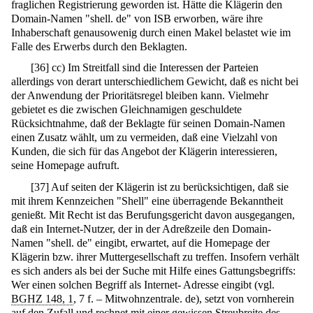
fraglichen Registrierung geworden ist. Hätte die Klägerin den
Domain-Namen "shell. de" von ISB erworben, wäre ihre
Inhaberschaft genausowenig durch einen Makel belastet wie im
Falle des Erwerbs durch den Beklagten.
[
36
]
cc) Im Streitfall sind die Interessen der Parteien
allerdings von derart unterschiedlichem Gewicht, daß es nicht bei
der Anwendung der Prioritätsregel bleiben kann. Vielmehr
gebietet es die zwischen Gleichnamigen geschuldete
Rücksichtnahme, daß der Beklagte für seinen Domain-Namen
einen Zusatz wählt, um zu vermeiden, daß eine Vielzahl von
Kunden, die sich für das Angebot der Klägerin interessieren,
seine Homepage aufruft.
[
37
]
Auf seiten der Klägerin ist zu berücksichtigen, daß sie
mit ihrem Kennzeichen "Shell" eine überragende Bekanntheit
genießt. Mit Recht ist das Berufungsgericht davon ausgegangen,
daß ein Internet-Nutzer, der in der Adreßzeile den Domain-
Namen "shell. de" eingibt, erwartet, auf die Homepage der
Klägerin bzw. ihrer Muttergesellschaft zu treffen. Insofern verhält
es sich anders als bei der Suche mit Hilfe eines Gattungsbegriffs:
Wer einen solchen Begriff als Internet- Adresse eingibt (vgl.
BGHZ 148, 1
, 7 f. – Mitwohnzentrale. de), setzt von vornherein
auf den Zufall und rechnet mit einer gewissen Streubreite des