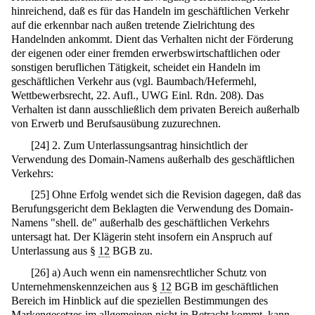
hinreichend, daß es für das Handeln im geschäftlichen Verkehr
auf die erkennbar nach außen tretende Zielrichtung des
Handelnden ankommt. Dient das Verhalten nicht der Förderung
der eigenen oder einer fremden erwerbswirtschaftlichen oder
sonstigen beruflichen Tätigkeit, scheidet ein Handeln im
geschäftlichen Verkehr aus (vgl. Baumbach/Hefermehl,
Wettbewerbsrecht, 22. Aufl., UWG Einl. Rdn. 208). Das
Verhalten ist dann ausschließlich dem privaten Bereich außerhalb
von Erwerb und Berufsausübung zuzurechnen.
[
24
]
2. Zum Unterlassungsantrag hinsichtlich der
Verwendung des Domain-Namens außerhalb des geschäftlichen
Verkehrs:
[
25
]
Ohne Erfolg wendet sich die Revision dagegen, daß das
Berufungsgericht dem Beklagten die Verwendung des Domain-
Namens "shell. de" außerhalb des geschäftlichen Verkehrs
untersagt hat. Der Klägerin steht insofern ein Anspruch auf
Unterlassung aus §
12
BGB zu.
[
26
]
a) Auch wenn ein namensrechtlicher Schutz von
Unternehmenskennzeichen aus §
12
BGB im geschäftlichen
Bereich im Hinblick auf die speziellen Bestimmungen des
Markengesetzes im allgemeinen nicht in Betracht kommt, kann