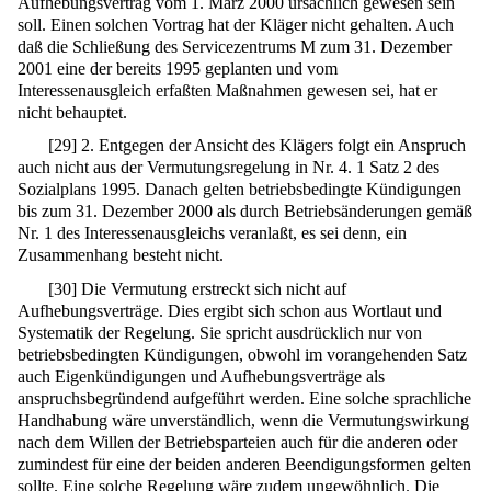
Aufhebungsvertrag vom 1. März 2000 ursächlich gewesen sein
soll. Einen solchen Vortrag hat der Kläger nicht gehalten. Auch
daß die Schließung des Servicezentrums M zum 31. Dezember
2001 eine der bereits 1995 geplanten und vom
Interessenausgleich erfaßten Maßnahmen gewesen sei, hat er
nicht behauptet.
[
29
]
2. Entgegen der Ansicht des Klägers folgt ein Anspruch
auch nicht aus der Vermutungsregelung in Nr. 4. 1 Satz 2 des
Sozialplans 1995. Danach gelten betriebsbedingte Kündigungen
bis zum 31. Dezember 2000 als durch Betriebsänderungen gemäß
Nr. 1 des Interessenausgleichs veranlaßt, es sei denn, ein
Zusammenhang besteht nicht.
[
30
]
Die Vermutung erstreckt sich nicht auf
Aufhebungsverträge. Dies ergibt sich schon aus Wortlaut und
Systematik der Regelung. Sie spricht ausdrücklich nur von
betriebsbedingten Kündigungen, obwohl im vorangehenden Satz
auch Eigenkündigungen und Aufhebungsverträge als
anspruchsbegründend aufgeführt werden. Eine solche sprachliche
Handhabung wäre unverständlich, wenn die Vermutungswirkung
nach dem Willen der Betriebsparteien auch für die anderen oder
zumindest für eine der beiden anderen Beendigungsformen gelten
sollte. Eine solche Regelung wäre zudem ungewöhnlich. Die