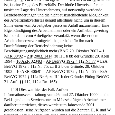
ist, ist eine Frage des Einzelfalls. Der bloße Hinweis auf eine
unsichere Lage des Unternehmens, auf notwendig werdende
Betriebsänderungen und die nicht auszuschließende Möglichkeit
des Arbeitsplatzverlustes genügt allerdings nicht, um in diesem
Sinne einen vom Arbeitgeber gesetzten Anlaß anzunehmen. Eine
Eigenkündigung des Arbeitnehmers oder ein Aufhebungsvertrag
ist aber dann vom Arbeitgeber veranlaßt, wenn dieser dem
Arbeitnehmer zuvor mitgeteilt hat, er habe für ihn nach
Durchführung der Betriebsänderung keine
Beschäftigungsmöglichkeit mehr (BAG 29. Oktober 2002 –
1
AZR 80/02
–
ZIP 2003, 1414
, zu II 1 b bb der Gründe; 20. April
1994 –
10 AZR 323/93
–
AP BetrVG 1972 § 112 Nr. 77
= EzA
BetrVG 1972 § 112 Nr. 75, zu II 2 b der Gründe; 28. Oktober
1992 –
10 AZR 406/91
–
AP BetrVG 1972 § 112 Nr. 65
= EzA
BetrVG 1972 § 112a Nr. 6, zu II 1 b der Gründe; Fitting BetrVG
21. Aufl. §§ 112, 112 a Rn. 165).
[
40
]
Dies war hier der Fall. Auf der
Informationsveranstaltung vom 26. und 27. Oktober 1999 hat die
Beklagte die im Servicezentrum M beschäftigten Arbeitnehmer
darüber unterrichtet, dieses werde zum Jahresende 2001
geschlossen, seine Aufgaben würden auf die Zentren H, K und W