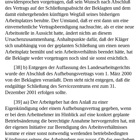
unwidersprochen vorgetragen, daß sein Wunsch nach Abschluß
des Vertrags auf der Schließungsabsicht der Beklagten und dem
damit einhergehenden künftigen Wegfall seines bisherigen
Arbeitsplatzes beruhte. Der Umstand, daß er erst dann um eine
einvernehmliche Vertragsbeendigung nachsuchte, als er eine neue
Arbeitsstelle in Aussicht hatte, ändert nichts an diesem
Ursachenzusammenhang. Anhaltspunkte dafür, daß der Kläger
sich unabhängig von der geplanten Schließung um einen neuen
Arbeitsplatz bemüht und sein Arbeitsverhältnis beendet hätte, hat
die Beklagte weder vorgetragen noch sind sie sonst ersichtlich.
[
38
]
b) Entgegen der Auffassung des Landesarbeitsgerichts
wurde der Abschluß des Aufhebungsvertrags vom 1. März 2000
von der Beklagten veranlaßt. Dem steht nicht entgegen, daß die
endgültige Schließung des Servicezentrums erst zum 31.
Dezember 2001 erfolgen sollte.
[
39
]
aa) Der Arbeitgeber hat den Anlaß zu einer
Eigenkündigung oder einem Aufhebungsvertrag gegeben, wenn
er bei dem Arbeitnehmer im Hinblick auf eine konkret geplante
Betriebsänderung die berechtigte Annahme hervorgerufen hat, mit
der eigenen Initiative zur Beendigung des Arbeitsverhältnisses
komme er einer sonst notwendig werdenden betriebsbedingten
Kündigung seitens des Arbeitgebers nur zuvor. Ob das geschehen