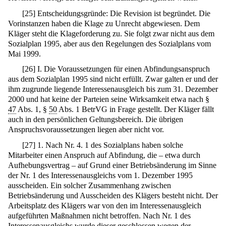
[
25
]
Entscheidungsgründe: Die Revision ist begründet. Die
Vorinstanzen haben die Klage zu Unrecht abgewiesen. Dem
Kläger steht die Klageforderung zu. Sie folgt zwar nicht aus dem
Sozialplan 1995, aber aus den Regelungen des Sozialplans vom
Mai 1999.
[
26
]
I. Die Voraussetzungen für einen Abfindungsanspruch
aus dem Sozialplan 1995 sind nicht erfüllt. Zwar galten er und der
ihm zugrunde liegende Interessenausgleich bis zum 31. Dezember
2000 und hat keine der Parteien seine Wirksamkeit etwa nach §
47
Abs. 1, §
50
Abs. 1 BetrVG in Frage gestellt. Der Kläger fällt
auch in den persönlichen Geltungsbereich. Die übrigen
Anspruchsvoraussetzungen liegen aber nicht vor.
[
27
]
1. Nach Nr. 4. 1 des Sozialplans haben solche
Mitarbeiter einen Anspruch auf Abfindung, die – etwa durch
Aufhebungsvertrag – auf Grund einer Betriebsänderung im Sinne
der Nr. 1 des Interessenausgleichs vom 1. Dezember 1995
ausscheiden. Ein solcher Zusammenhang zwischen
Betriebsänderung und Ausscheiden des Klägers besteht nicht. Der
Arbeitsplatz des Klägers war von den im Interessenausgleich
aufgeführten Maßnahmen nicht betroffen. Nach Nr. 1 des
Interessenausgleichs wurde dieser geschlossen wegen der