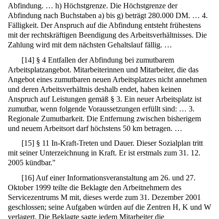
Abfindung. … h) Höchstgrenze. Die Höchstgrenze der
Abfindung nach Buchstaben a) bis g) beträgt 280.000 DM. … 4.
Fälligkeit. Der Anspruch auf die Abfindung entsteht frühestens
mit der rechtskräftigen Beendigung des Arbeitsverhältnisses. Die
Zahlung wird mit dem nächsten Gehaltslauf fällig. …
[
14
]
§ 4 Entfallen der Abfindung bei zumutbarem
Arbeitsplatzangebot. Mitarbeiterinnen und Mitarbeiter, die das
Angebot eines zumutbaren neuen Arbeitsplatzes nicht annehmen
und deren Arbeitsverhältnis deshalb endet, haben keinen
Anspruch auf Leistungen gemäß § 3. Ein neuer Arbeitsplatz ist
zumutbar, wenn folgende Voraussetzungen erfüllt sind: … 3.
Regionale Zumutbarkeit. Die Entfernung zwischen bisherigem
und neuem Arbeitsort darf höchstens 50 km betragen. …
[
15
]
§ 11 In-Kraft-Treten und Dauer. Dieser Sozialplan tritt
mit seiner Unterzeichnung in Kraft. Er ist erstmals zum 31. 12.
2005 kündbar."
[
16
]
Auf einer Informationsveranstaltung am 26. und 27.
Oktober 1999 teilte die Beklagte den Arbeitnehmern des
Servicezentrums M mit, dieses werde zum 31. Dezember 2001
geschlossen; seine Aufgaben würden auf die Zentren H, K und W
verlagert. Die Beklagte sagte jedem Mitarbeiter die