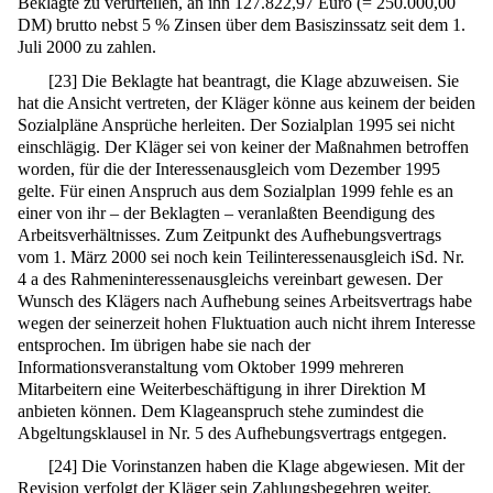
Beklagte zu verurteilen, an ihn 127.822,97 Euro (= 250.000,00
DM) brutto nebst 5 % Zinsen über dem Basiszinssatz seit dem 1.
Juli 2000 zu zahlen.
[
23
]
Die Beklagte hat beantragt, die Klage abzuweisen. Sie
hat die Ansicht vertreten, der Kläger könne aus keinem der beiden
Sozialpläne Ansprüche herleiten. Der Sozialplan 1995 sei nicht
einschlägig. Der Kläger sei von keiner der Maßnahmen betroffen
worden, für die der Interessenausgleich vom Dezember 1995
gelte. Für einen Anspruch aus dem Sozialplan 1999 fehle es an
einer von ihr – der Beklagten – veranlaßten Beendigung des
Arbeitsverhältnisses. Zum Zeitpunkt des Aufhebungsvertrags
vom 1. März 2000 sei noch kein Teilinteressenausgleich iSd. Nr.
4 a des Rahmeninteressenausgleichs vereinbart gewesen. Der
Wunsch des Klägers nach Aufhebung seines Arbeitsvertrags habe
wegen der seinerzeit hohen Fluktuation auch nicht ihrem Interesse
entsprochen. Im übrigen habe sie nach der
Informationsveranstaltung vom Oktober 1999 mehreren
Mitarbeitern eine Weiterbeschäftigung in ihrer Direktion M
anbieten können. Dem Klageanspruch stehe zumindest die
Abgeltungsklausel in Nr. 5 des Aufhebungsvertrags entgegen.
[
24
]
Die Vorinstanzen haben die Klage abgewiesen. Mit der
Revision verfolgt der Kläger sein Zahlungsbegehren weiter.