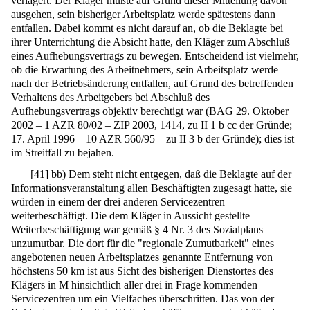
verlagert. Der Kläger mußte auf Grund dieser Mitteilung davon
ausgehen, sein bisheriger Arbeitsplatz werde spätestens dann
entfallen. Dabei kommt es nicht darauf an, ob die Beklagte bei
ihrer Unterrichtung die Absicht hatte, den Kläger zum Abschluß
eines Aufhebungsvertrags zu bewegen. Entscheidend ist vielmehr,
ob die Erwartung des Arbeitnehmers, sein Arbeitsplatz werde
nach der Betriebsänderung entfallen, auf Grund des betreffenden
Verhaltens des Arbeitgebers bei Abschluß des
Aufhebungsvertrags objektiv berechtigt war (BAG 29. Oktober
2002 –
1 AZR 80/02
–
ZIP 2003, 1414
, zu II 1 b cc der Gründe;
17. April 1996 –
10 AZR 560/95
– zu II 3 b der Gründe); dies ist
im Streitfall zu bejahen.
[
41
]
bb) Dem steht nicht entgegen, daß die Beklagte auf der
Informationsveranstaltung allen Beschäftigten zugesagt hatte, sie
würden in einem der drei anderen Servicezentren
weiterbeschäftigt. Die dem Kläger in Aussicht gestellte
Weiterbeschäftigung war gemäß § 4 Nr. 3 des Sozialplans
unzumutbar. Die dort für die "regionale Zumutbarkeit" eines
angebotenen neuen Arbeitsplatzes genannte Entfernung von
höchstens 50 km ist aus Sicht des bisherigen Dienstortes des
Klägers in M hinsichtlich aller drei in Frage kommenden
Servicezentren um ein Vielfaches überschritten. Das von der