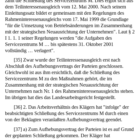
zählt die Schließung des Servicezentrums M. Dies ergibt sich aus
dem Teilinteressenausgleich vom 12. Mai 2000. Nach seinem
Einleitungssatz bildet er gemeinsam mit den Regelungen des
Rahmeninteressenausgleichs vom 17. Mai 1999 die Grundlage
"für die Umsetzung von Betriebsänderungen im Zusammenhang
mit der strategischen Neuausrichtung der Unternehmen". Laut § 2
I 1. 1. 1 seiner Regelungen werden "die Aufgaben des
Servicezentrums M … bis spätestens 31. Oktober 2001
vollständig … verlagert".
[
35
]
Zwar wurde der Teilinteressenausgleich erst nach
Abschluß des Aufhebungsvertrags der Parteien geschlossen.
Gleichwohl ist aus ihm ersichtlich, daß die Schließung des
Servicezentrums M zu den Maßnahmen gehört, die im
Zusammenhang mit der strategischen Neuausrichtung der
Unternehmen nach Nr. 1 des Rahmeninteressenausgleichs stehen.
Im übrigen hat dies das Landesarbeitsgericht festgestellt.
[
36
]
2. Das Arbeitsverhältnis des Klägers hat "infolge" der
beabsichtigten Schließung des Servicezentrums M durch einen
von der Beklagten veranlaßten Aufhebungsvertrag geendet.
[
37
]
a) Zum Aufhebungsvertrag der Parteien ist es auf Grund
der geplanten Schließung gekommen. Der Kläger hat