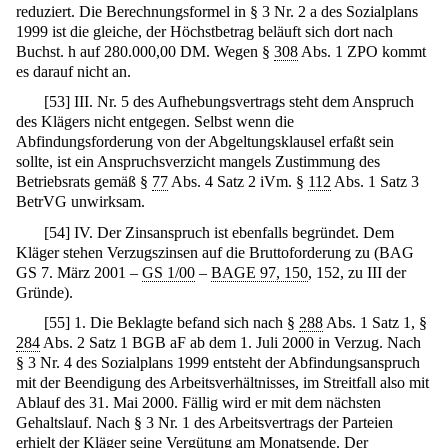
reduziert. Die Berechnungsformel in § 3 Nr. 2 a des Sozialplans
1999 ist die gleiche, der Höchstbetrag beläuft sich dort nach
Buchst. h auf 280.000,00 DM. Wegen §
308
Abs. 1 ZPO kommt
es darauf nicht an.
[
53
]
III. Nr. 5 des Aufhebungsvertrags steht dem Anspruch
des Klägers nicht entgegen. Selbst wenn die
Abfindungsforderung von der Abgeltungsklausel erfaßt sein
sollte, ist ein Anspruchsverzicht mangels Zustimmung des
Betriebsrats gemäß §
77
Abs. 4 Satz 2 iVm. §
112
Abs. 1 Satz 3
BetrVG unwirksam.
[
54
]
IV. Der Zinsanspruch ist ebenfalls begründet. Dem
Kläger stehen Verzugszinsen auf die Bruttoforderung zu (BAG
GS 7. März 2001 –
GS 1/00
–
BAGE 97, 150
, 152, zu III der
Gründe).
[
55
]
1. Die Beklagte befand sich nach §
288
Abs. 1 Satz 1, §
284
Abs. 2 Satz 1 BGB aF ab dem 1. Juli 2000 in Verzug. Nach
§ 3 Nr. 4 des Sozialplans 1999 entsteht der Abfindungsanspruch
mit der Beendigung des Arbeitsverhältnisses, im Streitfall also mit
Ablauf des 31. Mai 2000. Fällig wird er mit dem nächsten
Gehaltslauf. Nach § 3 Nr. 1 des Arbeitsvertrags der Parteien
erhielt der Kläger seine Vergütung am Monatsende. Der