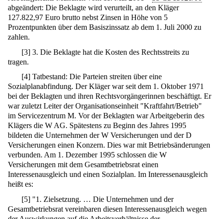
abgeändert: Die Beklagte wird verurteilt, an den Kläger
127.822,97 Euro brutto nebst Zinsen in Höhe von 5
Prozentpunkten über dem Basiszinssatz ab dem 1. Juli 2000 zu
zahlen.
[
3
]
3. Die Beklagte hat die Kosten des Rechtsstreits zu
tragen.
[
4
]
Tatbestand: Die Parteien streiten über eine
Sozialplanabfindung. Der Kläger war seit dem 1. Oktober 1971
bei der Beklagten und ihren Rechtsvorgängerinnen beschäftigt. Er
war zuletzt Leiter der Organisationseinheit "Kraftfahrt/Betrieb"
im Servicezentrum M. Vor der Beklagten war Arbeitgeberin des
Klägers die W AG. Spätestens zu Beginn des Jahres 1995
bildeten die Unternehmen der W Versicherungen und der D
Versicherungen einen Konzern. Dies war mit Betriebsänderungen
verbunden. Am 1. Dezember 1995 schlossen die W
Versicherungen mit dem Gesamtbetriebsrat einen
Interessenausgleich und einen Sozialplan. Im Interessenausgleich
heißt es:
[
5
]
"1. Zielsetzung. … Die Unternehmen und der
Gesamtbetriebsrat vereinbaren diesen Interessenausgleich wegen
der Auswirkungen auf die Arbeitsverhältnisse der