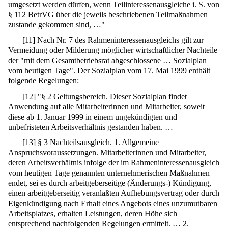
umgesetzt werden dürfen, wenn Teilinteressenausgleiche i. S. von
§
112
BetrVG über die jeweils beschriebenen Teilmaßnahmen
zustande gekommen sind, …"
[
11
]
Nach Nr. 7 des Rahmeninteressenausgleichs gilt zur
Vermeidung oder Milderung möglicher wirtschaftlicher Nachteile
der "mit dem Gesamtbetriebsrat abgeschlossene … Sozialplan
vom heutigen Tage". Der Sozialplan vom 17. Mai 1999 enthält
folgende Regelungen:
[
12
]
"§ 2 Geltungsbereich. Dieser Sozialplan findet
Anwendung auf alle Mitarbeiterinnen und Mitarbeiter, soweit
diese ab 1. Januar 1999 in einem ungekündigten und
unbefristeten Arbeitsverhältnis gestanden haben. …
[
13
]
§ 3 Nachteilsausgleich. 1. Allgemeine
Anspruchsvoraussetzungen. Mitarbeiterinnen und Mitarbeiter,
deren Arbeitsverhältnis infolge der im Rahmeninteressenausgleich
vom heutigen Tage genannten unternehmerischen Maßnahmen
endet, sei es durch arbeitgeberseitige (Änderungs-) Kündigung,
einen arbeitgeberseitig veranlaßten Aufhebungsvertrag oder durch
Eigenkündigung nach Erhalt eines Angebots eines unzumutbaren
Arbeitsplatzes, erhalten Leistungen, deren Höhe sich
entsprechend nachfolgenden Regelungen ermittelt. … 2.