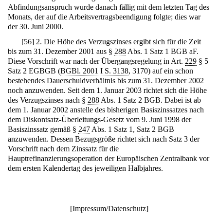
Abfindungsanspruch wurde danach fällig mit dem letzten Tag des
Monats, der auf die Arbeitsvertragsbeendigung folgte; dies war
der 30. Juni 2000.
[
56
]
2. Die Höhe des Verzugszinses ergibt sich für die Zeit
bis zum 31. Dezember 2001 aus §
288
Abs. 1 Satz 1 BGB aF.
Diese Vorschrift war nach der Übergangsregelung in Art.
229
§ 5
Satz 2 EGBGB (
BGBl. 2001 I S. 3138
, 3170) auf ein schon
bestehendes Dauerschuldverhältnis bis zum 31. Dezember 2002
noch anzuwenden. Seit dem 1. Januar 2003 richtet sich die Höhe
des Verzugszinses nach §
288
Abs. 1 Satz 2 BGB. Dabei ist ab
dem 1. Januar 2002 anstelle des bisherigen Basiszinssatzes nach
dem Diskontsatz-Überleitungs-Gesetz vom 9. Juni 1998 der
Basiszinssatz gemäß §
247
Abs. 1 Satz 1, Satz 2 BGB
anzuwenden. Dessen Bezugsgröße richtet sich nach Satz 3 der
Vorschrift nach dem Zinssatz für die
Hauptrefinanzierungsoperation der Europäischen Zentralbank vor
dem ersten Kalendertag des jeweiligen Halbjahres.
[
Impressum/Datenschutz
]