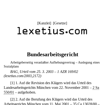
[
Kanzlei
] [
Gesetze
]
Bundesarbeitsgericht
Arbeitgeberseitig veranlaßter Aufhebungsvertrag – Auslegung eines
Sozialplans
BAG, Urteil vom 25. 3. 2003 – 1 AZR 169/02
(lexetius.com/2003,2172)
[
1
]
1. Auf die Revision des Klägers wird das Urteil des
Landesarbeitsgerichts München vom 22. November 2001 –
2 Sa
550/01
– aufgehoben.
[
2
]
2. Auf die Berufung des Klägers wird das Urteil des
Arbeitsgerichts München vom 11. Mai 2001 –
35 Ca 13028/00
–