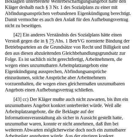
Beklagten unterbreitete Weiterbeschäftigungsangebot hätte den
Kläger deshalb nach § 3 Nr. 1 des Sozialplans zu einer mit
Abfindungsansprüchen verbundenen Eigenkündigung berechtigt.
Damit vermochte es auch den Anlaß für den Aufhebungsvertrag
nicht zu beseitigen.
[
42
]
Ein anderes Verständnis des Sozialplans hätte einen
Verstoß gegen die in §
75
Abs. 1 BetrVG normierte Bindung der
Betriebsparteien an die Grundsätze von Recht und Billigkeit und
den aus diesen abzuleitenden Gleichbehandlungsgrundsatz zur
Folge. Es ist sachlich nicht gerechtfertigt, Arbeitnehmern, die
wegen eines unzumutbaren Arbeitsplatzangebots eine
Eigenkündigung aussprechen, Abfindungsansprüche
einzuräumen, solche Ansprüche aber Arbeitnehmern
vorzuenthalten, die wegen eines gleichermaßen unzumutbaren
Angebots einen Aufhebungsvertrag schließen.
[
43
]
cc) Der Kläger mußte auch nicht zuwarten, bis ihm ein
unzumutbares Angebot konkret unterbreitet würde. Weil alle
Arbeitsplatzangebote, die die Beklagte auf der
Informationsveranstaltung als sicher in Aussicht gestellt hatte,
unzumutbar waren, konnte er nicht annehmen, daß ihm bei
weiterem Abwarten möglicherweise doch noch ein zumutbarer
Arbeitsplatz angeboten würde. Aus der einzigen konkret