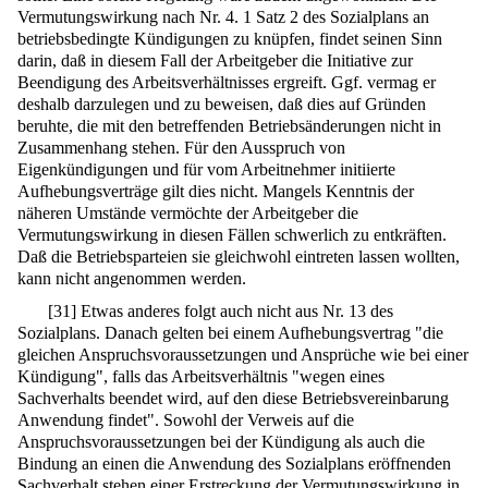
Vermutungswirkung nach Nr. 4. 1 Satz 2 des Sozialplans an
betriebsbedingte Kündigungen zu knüpfen, findet seinen Sinn
darin, daß in diesem Fall der Arbeitgeber die Initiative zur
Beendigung des Arbeitsverhältnisses ergreift. Ggf. vermag er
deshalb darzulegen und zu beweisen, daß dies auf Gründen
beruhte, die mit den betreffenden Betriebsänderungen nicht in
Zusammenhang stehen. Für den Ausspruch von
Eigenkündigungen und für vom Arbeitnehmer initiierte
Aufhebungsverträge gilt dies nicht. Mangels Kenntnis der
näheren Umstände vermöchte der Arbeitgeber die
Vermutungswirkung in diesen Fällen schwerlich zu entkräften.
Daß die Betriebsparteien sie gleichwohl eintreten lassen wollten,
kann nicht angenommen werden.
[
31
]
Etwas anderes folgt auch nicht aus Nr. 13 des
Sozialplans. Danach gelten bei einem Aufhebungsvertrag "die
gleichen Anspruchsvoraussetzungen und Ansprüche wie bei einer
Kündigung", falls das Arbeitsverhältnis "wegen eines
Sachverhalts beendet wird, auf den diese Betriebsvereinbarung
Anwendung findet". Sowohl der Verweis auf die
Anspruchsvoraussetzungen bei der Kündigung als auch die
Bindung an einen die Anwendung des Sozialplans eröffnenden
Sachverhalt stehen einer Erstreckung der Vermutungswirkung in