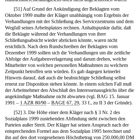
[
51
]
Auf Grund der Ankündigung der Beklagten vom
Oktober 1999 mußte der Kläger unabhängig vom Ergebnis der
Verhandlungen mit der Schließung des Servicezentrums und dem
Wegfall seines Arbeitsplatzes rechnen. Anhaltspunkte dafür, daß
die Beklagte während der Verhandlungen von ihrer
Schließungsabsicht wieder abrücken könnte, waren nicht
ersichtlich. Nach dem Rundschreiben der Beklagten vom
Dezember 1999 sollten sich die Verhandlungen um die zeitliche
Abfolge der Aufgabenverlagerung und darum drehen, welche
Mitarbeiter von welchen personellen Maßnahmen zu welchem
Zeitpunkt betroffen sein würden. Es gab dagegen keinerlei
Hinweis darauf, daß auch die beabsichtigte Schließung selbst
erneut zur Disposition stehen könnte. In einem solchen Fall muß
der Arbeitnehmer den Abschluß des Interessenausgleichs über die
angekündigte Maßnahme nicht abwarten (vgl. BAG 15. Januar
1991 –
1 AZR 80/90
–
BAGE 67, 29
, 33 f., zu II 3 der Gründe).
[
52
]
3. Die Höhe einer dem Kläger nach § 3 Nr. 2 des
Sozialplans 1999 zustehenden Abfindung steht zwischen den
Parteien außer Streit. Der Kläger hat seinen Anspruch nach der
entsprechenden Formel aus dem Sozialplan 1995 berechnet und
ihn auf den dort vorgesehenen Höchstbetrag von 250.000,00 DM