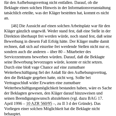
für den Aufhebungsvertrag nicht entfallen. Darauf, ob die
Beklagte einen solchen Hinweis in der Informationsveranstaltung
tatsächlich erteilte, was der Kläger bestritten hat, kommt es nicht
an.
[
46
]
Die Aussicht auf einen solchen Arbeitsplatz war für den
Kläger gänzlich ungewiß. Weder stand fest, daß eine Stelle in der
Direktion überhaupt frei werden würde, noch stand fest, daß seine
Bewerbung in diesem Fall Erfolg hätte. Der Kläger mußte damit
rechnen, daß sich auf einzelne frei werdende Stellen nicht nur er,
sondern auch die anderen – über 80 – Mitarbeiter des
Servicezentrums bewerben würden. Darauf, daß die Beklagte
seine Bewerbung bevorzugen würde, konnte er nicht setzen.
Durch eine bloß vage Chance auf eine zumutbare
Weiterbeschäftigung fiel der Anlaß für den Aufhebungsvertrag,
den die Beklagte gegeben hatte, nicht weg. Sollte bei
Vertragsschluß wider Erwarten eine zumutbare
Weiterbeschäftigungsmöglichkeit bestanden haben, wäre es Sache
der Beklagten gewesen, den Kläger darauf hinzuweisen und
seinen Beendigungswunsch abzulehnen (vgl. dazu BAG 17.
April 1996 –
10 AZR 560/95
–, zu II 3 d der Gründe). Das
Vorliegen einer solchen Möglichkeit hat die Beklagte nicht
behauptet.