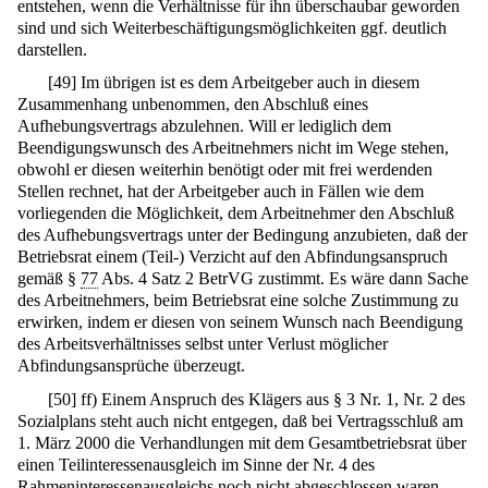
entstehen, wenn die Verhältnisse für ihn überschaubar geworden
sind und sich Weiterbeschäftigungsmöglichkeiten ggf. deutlich
darstellen.
[
49
]
Im übrigen ist es dem Arbeitgeber auch in diesem
Zusammenhang unbenommen, den Abschluß eines
Aufhebungsvertrags abzulehnen. Will er lediglich dem
Beendigungswunsch des Arbeitnehmers nicht im Wege stehen,
obwohl er diesen weiterhin benötigt oder mit frei werdenden
Stellen rechnet, hat der Arbeitgeber auch in Fällen wie dem
vorliegenden die Möglichkeit, dem Arbeitnehmer den Abschluß
des Aufhebungsvertrags unter der Bedingung anzubieten, daß der
Betriebsrat einem (Teil-) Verzicht auf den Abfindungsanspruch
gemäß §
77
Abs. 4 Satz 2 BetrVG zustimmt. Es wäre dann Sache
des Arbeitnehmers, beim Betriebsrat eine solche Zustimmung zu
erwirken, indem er diesen von seinem Wunsch nach Beendigung
des Arbeitsverhältnisses selbst unter Verlust möglicher
Abfindungsansprüche überzeugt.
[
50
]
ff) Einem Anspruch des Klägers aus § 3 Nr. 1, Nr. 2 des
Sozialplans steht auch nicht entgegen, daß bei Vertragsschluß am
1. März 2000 die Verhandlungen mit dem Gesamtbetriebsrat über
einen Teilinteressenausgleich im Sinne der Nr. 4 des
Rahmeninteressenausgleichs noch nicht abgeschlossen waren.