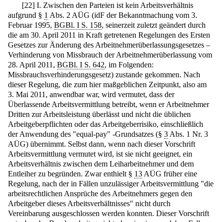
[
22
]
I. Zwischen den Parteien ist kein Arbeitsverhältnis
aufgrund §
1
Abs. 2 AÜG (idF der Bekanntmachung vom 3.
Februar 1995,
BGBl. I S. 158
, seinerzeit zuletzt geändert durch
die am 30. April 2011 in Kraft getretenen Regelungen des Ersten
Gesetzes zur Änderung des Arbeitnehmerüberlassungsgesetzes –
Verhinderung von Missbrauch der Arbeitnehmerüberlassung vom
28. April 2011,
BGBl. I S. 642
, im Folgenden:
Missbrauchsverhinderungsgesetz) zustande gekommen. Nach
dieser Regelung, die zum hier maßgeblichen Zeitpunkt, also am
3. Mai 2011, anwendbar war, wird vermutet, dass der
Überlassende Arbeitsvermittlung betreibt, wenn er Arbeitnehmer
Dritten zur Arbeitsleistung überlässt und nicht die üblichen
Arbeitgeberpflichten oder das Arbeitgeberrisiko, einschließlich
der Anwendung des "equal-pay" -Grundsatzes (§
3
Abs. 1 Nr. 3
AÜG) übernimmt. Selbst dann, wenn nach dieser Vorschrift
Arbeitsvermittlung vermutet wird, ist sie nicht geeignet, ein
Arbeitsverhältnis zwischen dem Leiharbeitnehmer und dem
Entleiher zu begründen. Zwar enthielt §
13
AÜG früher eine
Regelung, nach der in Fällen unzulässiger Arbeitsvermittlung "die
arbeitsrechtlichen Ansprüche des Arbeitnehmers gegen den
Arbeitgeber dieses Arbeitsverhältnisses" nicht durch
Vereinbarung ausgeschlossen werden konnten. Dieser Vorschrift