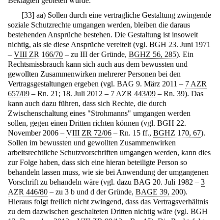
Beklagten gebieten würde.
[
33
]
aa) Sollen durch eine vertragliche Gestaltung zwingende
soziale Schutzrechte umgangen werden, bleiben die daraus
bestehenden Ansprüche bestehen. Die Gestaltung ist insoweit
nichtig, als sie diese Ansprüche vereitelt (vgl. BGH 23. Juni 1971
–
VIII ZR 166/70
– zu III der Gründe,
BGHZ 56, 285
). Ein
Rechtsmissbrauch kann sich auch aus dem bewussten und
gewollten Zusammenwirken mehrerer Personen bei den
Vertragsgestaltungen ergeben (vgl. BAG 9. März 2011 –
7 AZR
657/09
– Rn. 21; 18. Juli 2012 –
7 AZR 443/09
– Rn. 39). Das
kann auch dazu führen, dass sich Rechte, die durch
Zwischenschaltung eines "Strohmanns" umgangen werden
sollen, gegen einen Dritten richten können (vgl. BGH 22.
November 2006 –
VIII ZR 72/06
– Rn. 15 ff.,
BGHZ 170, 67
).
Sollen im bewussten und gewollten Zusammenwirken
arbeitsrechtliche Schutzvorschriften umgangen werden, kann dies
zur Folge haben, dass sich eine hieran beteiligte Person so
behandeln lassen muss, wie sie bei Anwendung der umgangenen
Vorschrift zu behandeln wäre (vgl. dazu BAG 20. Juli 1982 –
3
AZR 446/80
– zu 3 b und d der Gründe,
BAGE 39, 200
).
Hieraus folgt freilich nicht zwingend, dass das Vertragsverhältnis
zu dem dazwischen geschalteten Dritten nichtig wäre (vgl. BGH