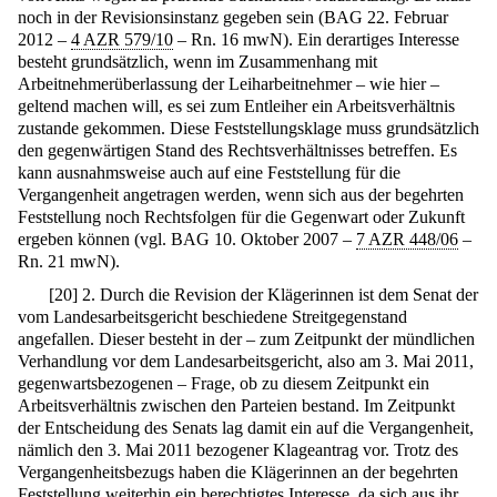
noch in der Revisionsinstanz gegeben sein (BAG 22. Februar
2012 –
4 AZR 579/10
– Rn. 16 mwN). Ein derartiges Interesse
besteht grundsätzlich, wenn im Zusammenhang mit
Arbeitnehmerüberlassung der Leiharbeitnehmer – wie hier –
geltend machen will, es sei zum Entleiher ein Arbeitsverhältnis
zustande gekommen. Diese Feststellungsklage muss grundsätzlich
den gegenwärtigen Stand des Rechtsverhältnisses betreffen. Es
kann ausnahmsweise auch auf eine Feststellung für die
Vergangenheit angetragen werden, wenn sich aus der begehrten
Feststellung noch Rechtsfolgen für die Gegenwart oder Zukunft
ergeben können (vgl. BAG 10. Oktober 2007 –
7 AZR 448/06
–
Rn. 21 mwN).
[
20
]
2. Durch die Revision der Klägerinnen ist dem Senat der
vom Landesarbeitsgericht beschiedene Streitgegenstand
angefallen. Dieser besteht in der – zum Zeitpunkt der mündlichen
Verhandlung vor dem Landesarbeitsgericht, also am 3. Mai 2011,
gegenwartsbezogenen – Frage, ob zu diesem Zeitpunkt ein
Arbeitsverhältnis zwischen den Parteien bestand. Im Zeitpunkt
der Entscheidung des Senats lag damit ein auf die Vergangenheit,
nämlich den 3. Mai 2011 bezogener Klageantrag vor. Trotz des
Vergangenheitsbezugs haben die Klägerinnen an der begehrten
Feststellung weiterhin ein berechtigtes Interesse, da sich aus ihr