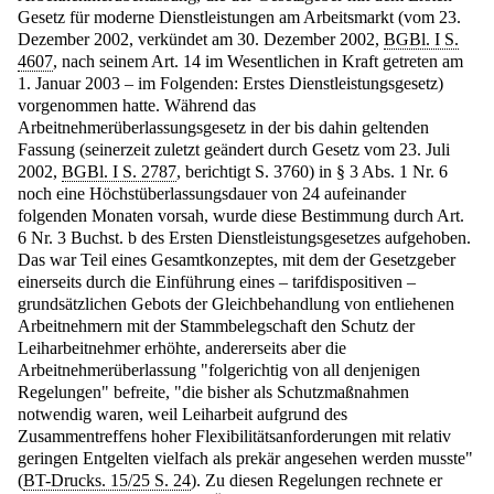
Gesetz für moderne Dienstleistungen am Arbeitsmarkt (vom 23.
Dezember 2002, verkündet am 30. Dezember 2002,
BGBl. I S.
4607
, nach seinem Art. 14 im Wesentlichen in Kraft getreten am
1. Januar 2003 – im Folgenden: Erstes Dienstleistungsgesetz)
vorgenommen hatte. Während das
Arbeitnehmerüberlassungsgesetz in der bis dahin geltenden
Fassung (seinerzeit zuletzt geändert durch Gesetz vom 23. Juli
2002,
BGBl. I S. 2787
, berichtigt S. 3760) in § 3 Abs. 1 Nr. 6
noch eine Höchstüberlassungsdauer von 24 aufeinander
folgenden Monaten vorsah, wurde diese Bestimmung durch Art.
6 Nr. 3 Buchst. b des Ersten Dienstleistungsgesetzes aufgehoben.
Das war Teil eines Gesamtkonzeptes, mit dem der Gesetzgeber
einerseits durch die Einführung eines – tarifdispositiven –
grundsätzlichen Gebots der Gleichbehandlung von entliehenen
Arbeitnehmern mit der Stammbelegschaft den Schutz der
Leiharbeitnehmer erhöhte, andererseits aber die
Arbeitnehmerüberlassung "folgerichtig von all denjenigen
Regelungen" befreite, "die bisher als Schutzmaßnahmen
notwendig waren, weil Leiharbeit aufgrund des
Zusammentreffens hoher Flexibilitätsanforderungen mit relativ
geringen Entgelten vielfach als prekär angesehen werden musste"
(
BT-Drucks. 15/25 S. 24
). Zu diesen Regelungen rechnete er