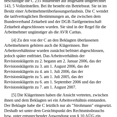
beschäftigte die C 235 Mitarbeiter auf insgesamt umgerechnet
143, 5 Vollzeitstellen. Bei ihr besteht ein Betriebsrat. Sie ist im
Besitz einer Arbeitnehmerüberlassungserlaubnis. Die C wendet
die tarifvertraglichen Bestimmungen an, die zwischen dem
Bundesverband Zeitarbeit und der DGB-Tarifgemeinschaft
Zeitarbeit abgeschlossen wurden. Sie sind in der Regel für die
Arbeitnehmer ungünstiger als die AVR Caritas.
[
4
]
Zu den von der C an den Beklagten überlassenen
Arbeitnehmern gehören auch die Klägerinnen. Ihre
Arbeitsverhältnisse wurden zunächst befristet abgeschlossen,
jedoch später entfristet. Das Arbeitsverhältnis der
Revisionsklägerin zu 2. begann am 2. Januar 2006, das der
Revisionsklägerin zu 3. am 1. August 2006, das der
Revisionsklägerin zu 4. am 1. Juli 2006, das der
Revisionsklägerin zu 5. am 1. Juli 2005, das der
Revisionsklägerin zu 6. am 1. September 2006 und das der
Revisionsklägerin zu 7. am 1. August 2007.
[
5
]
Die Klägerinnen haben die Ansicht vertreten, zwischen
ihnen und dem Beklagten sei ein Arbeitsverhältnis entstanden.
Der Beklagte habe die C letztlich nur als "Strohmann" eingesetzt.
Deshalb sei unter dem Gesichtspunkt des Rechtsmissbrauchs
bzw. unter entsprechender Anwendung von §
10
AÜG ein