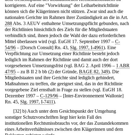
korrigieren. Auf eine "Vorwirkung" der Leiharbeitsrichtlinie
können sich die Klägerinnen nicht stützen. Zwar sind auch die
nationalen Gerichte im Rahmen ihrer Zuständigkeit an die in Art.
288
Abs. 3 AEUV enthaltene Umsetzungspflicht gebunden, nach
der Richtlinien hinsichtlich des Ziels für die Mitgliedstaaten
verbindlich sind, ihnen jedoch die Wahl der dazu erforderlichen
Mittel überlassen wird (vgl. EuGH 17. September 1997 –
C-
54/96
– [Dorsch Consult] Rn. 43,
Slg. 1997, I-4961
). Eine
Verpflichtung zur Umsetzung einer Richtlinie besteht jedoch
lediglich im Rahmen der Richtlinie und damit auch der dort
vorgesehenen Umsetzungsfrist (vgl. BAG 2. April 1996 –
1 ABR
47/95
– zu B II 2 b bb (2) der Gründe,
BAGE 82, 349
). Die
Mitgliedstaaten und ihre Gerichte sind lediglich gehindert,
Maßnahmen zu treffen, die geeignet sind, das in der Richtlinie
vorgegebene Ziel ernsthaft in Frage zu stellen (vgl. EuGH 18.
Dezember 1997 –
C-129/96
– [Inter-Environnement Wallonie]
Rn. 45,
Slg. 1997, I-7411
).
[
32
]
b) Auch unter dem Gesichtspunkt der Umgehung
sonstiger Schutzvorschriften liegt hier kein Fall des
institutionellen Rechtsmissbrauchs vor, der das Zustandekommen
eines Arbeitsverhältnisses zwischen den Klägerinnen und dem