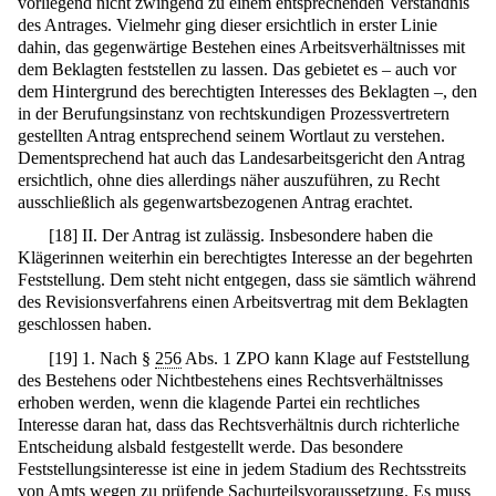
vorliegend nicht zwingend zu einem entsprechenden Verständnis
des Antrages. Vielmehr ging dieser ersichtlich in erster Linie
dahin, das gegenwärtige Bestehen eines Arbeitsverhältnisses mit
dem Beklagten feststellen zu lassen. Das gebietet es – auch vor
dem Hintergrund des berechtigten Interesses des Beklagten –, den
in der Berufungsinstanz von rechtskundigen Prozessvertretern
gestellten Antrag entsprechend seinem Wortlaut zu verstehen.
Dementsprechend hat auch das Landesarbeitsgericht den Antrag
ersichtlich, ohne dies allerdings näher auszuführen, zu Recht
ausschließlich als gegenwartsbezogenen Antrag erachtet.
[
18
]
II. Der Antrag ist zulässig. Insbesondere haben die
Klägerinnen weiterhin ein berechtigtes Interesse an der begehrten
Feststellung. Dem steht nicht entgegen, dass sie sämtlich während
des Revisionsverfahrens einen Arbeitsvertrag mit dem Beklagten
geschlossen haben.
[
19
]
1. Nach §
256
Abs. 1 ZPO kann Klage auf Feststellung
des Bestehens oder Nichtbestehens eines Rechtsverhältnisses
erhoben werden, wenn die klagende Partei ein rechtliches
Interesse daran hat, dass das Rechtsverhältnis durch richterliche
Entscheidung alsbald festgestellt werde. Das besondere
Feststellungsinteresse ist eine in jedem Stadium des Rechtsstreits
von Amts wegen zu prüfende Sachurteilsvoraussetzung. Es muss