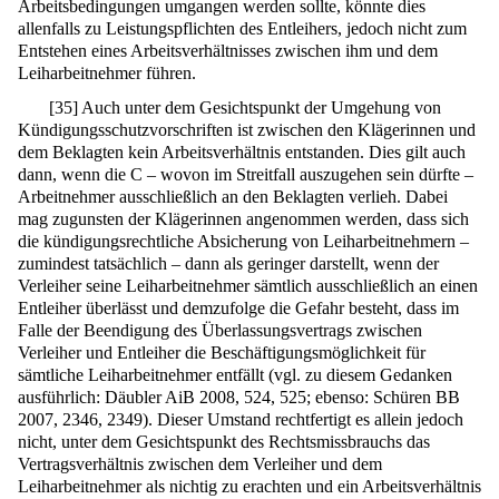
Arbeitsbedingungen umgangen werden sollte, könnte dies
allenfalls zu Leistungspflichten des Entleihers, jedoch nicht zum
Entstehen eines Arbeitsverhältnisses zwischen ihm und dem
Leiharbeitnehmer führen.
[
35
]
Auch unter dem Gesichtspunkt der Umgehung von
Kündigungsschutzvorschriften ist zwischen den Klägerinnen und
dem Beklagten kein Arbeitsverhältnis entstanden. Dies gilt auch
dann, wenn die C – wovon im Streitfall auszugehen sein dürfte –
Arbeitnehmer ausschließlich an den Beklagten verlieh. Dabei
mag zugunsten der Klägerinnen angenommen werden, dass sich
die kündigungsrechtliche Absicherung von Leiharbeitnehmern –
zumindest tatsächlich – dann als geringer darstellt, wenn der
Verleiher seine Leiharbeitnehmer sämtlich ausschließlich an einen
Entleiher überlässt und demzufolge die Gefahr besteht, dass im
Falle der Beendigung des Überlassungsvertrags zwischen
Verleiher und Entleiher die Beschäftigungsmöglichkeit für
sämtliche Leiharbeitnehmer entfällt (vgl. zu diesem Gedanken
ausführlich: Däubler AiB 2008, 524, 525; ebenso: Schüren BB
2007, 2346, 2349). Dieser Umstand rechtfertigt es allein jedoch
nicht, unter dem Gesichtspunkt des Rechtsmissbrauchs das
Vertragsverhältnis zwischen dem Verleiher und dem
Leiharbeitnehmer als nichtig zu erachten und ein Arbeitsverhältnis