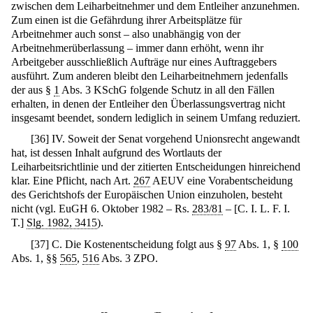
zwischen dem Leiharbeitnehmer und dem Entleiher anzunehmen.
Zum einen ist die Gefährdung ihrer Arbeitsplätze für
Arbeitnehmer auch sonst – also unabhängig von der
Arbeitnehmerüberlassung – immer dann erhöht, wenn ihr
Arbeitgeber ausschließlich Aufträge nur eines Auftraggebers
ausführt. Zum anderen bleibt den Leiharbeitnehmern jedenfalls
der aus §
1
Abs. 3 KSchG folgende Schutz in all den Fällen
erhalten, in denen der Entleiher den Überlassungsvertrag nicht
insgesamt beendet, sondern lediglich in seinem Umfang reduziert.
[
36
]
IV. Soweit der Senat vorgehend Unionsrecht angewandt
hat, ist dessen Inhalt aufgrund des Wortlauts der
Leiharbeitsrichtlinie und der zitierten Entscheidungen hinreichend
klar. Eine Pflicht, nach Art.
267
AEUV eine Vorabentscheidung
des Gerichtshofs der Europäischen Union einzuholen, besteht
nicht (vgl. EuGH 6. Oktober 1982 – Rs.
283/81
– [C. I. L. F. I.
T.]
Slg. 1982, 3415
).
[
37
]
C. Die Kostenentscheidung folgt aus §
97
Abs. 1, §
100
Abs. 1, §§
565
,
516
Abs. 3 ZPO.