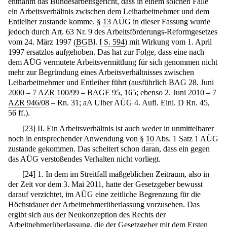
entnahm das Bundesarbeitsgericht, dass in einem solchen Falle
ein Arbeitsverhältnis zwischen dem Leiharbeitnehmer und dem
Entleiher zustande komme. §
13
AÜG in dieser Fassung wurde
jedoch durch Art. 63 Nr. 9 des Arbeitsförderungs-Reformgesetzes
vom 24. März 1997 (
BGBl. I S. 594
) mit Wirkung vom 1. April
1997 ersatzlos aufgehoben. Das hat zur Folge, dass eine nach
dem AÜG vermutete Arbeitsvermittlung für sich genommen nicht
mehr zur Begründung eines Arbeitsverhältnisses zwischen
Leiharbeitnehmer und Entleiher führt (ausführlich BAG 28. Juni
2000 –
7 AZR 100/99
–
BAGE 95, 165
; ebenso 2. Juni 2010 –
7
AZR 946/08
– Rn. 31; aA Ulber AÜG 4. Aufl. Einl. D Rn. 45,
56 ff.).
[
23
]
II. Ein Arbeitsverhältnis ist auch weder in unmittelbarer
noch in entsprechender Anwendung von §
10
Abs. 1 Satz 1 AÜG
zustande gekommen. Das scheitert schon daran, dass ein gegen
das AÜG verstoßendes Verhalten nicht vorliegt.
[
24
]
1. In dem im Streitfall maßgeblichen Zeitraum, also in
der Zeit vor dem 3. Mai 2011, hatte der Gesetzgeber bewusst
darauf verzichtet, im AÜG eine zeitliche Begrenzung für die
Höchstdauer der Arbeitnehmerüberlassung vorzusehen. Das
ergibt sich aus der Neukonzeption des Rechts der
Arbeitnehmerüberlassung, die der Gesetzgeber mit dem Ersten