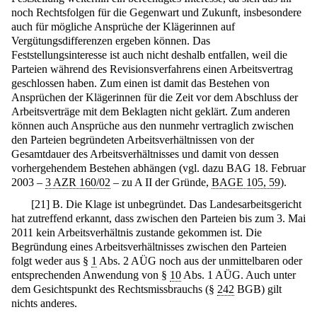
noch Rechtsfolgen für die Gegenwart und Zukunft, insbesondere
auch für mögliche Ansprüche der Klägerinnen auf
Vergütungsdifferenzen ergeben können. Das
Feststellungsinteresse ist auch nicht deshalb entfallen, weil die
Parteien während des Revisionsverfahrens einen Arbeitsvertrag
geschlossen haben. Zum einen ist damit das Bestehen von
Ansprüchen der Klägerinnen für die Zeit vor dem Abschluss der
Arbeitsverträge mit dem Beklagten nicht geklärt. Zum anderen
können auch Ansprüche aus den nunmehr vertraglich zwischen
den Parteien begründeten Arbeitsverhältnissen von der
Gesamtdauer des Arbeitsverhältnisses und damit von dessen
vorhergehendem Bestehen abhängen (vgl. dazu BAG 18. Februar
2003 –
3 AZR 160/02
– zu A II der Gründe,
BAGE 105, 59
).
[
21
]
B. Die Klage ist unbegründet. Das Landesarbeitsgericht
hat zutreffend erkannt, dass zwischen den Parteien bis zum 3. Mai
2011 kein Arbeitsverhältnis zustande gekommen ist. Die
Begründung eines Arbeitsverhältnisses zwischen den Parteien
folgt weder aus §
1
Abs. 2 AÜG noch aus der unmittelbaren oder
entsprechenden Anwendung von §
10
Abs. 1 AÜG. Auch unter
dem Gesichtspunkt des Rechtsmissbrauchs (§
242
BGB) gilt
nichts anderes.