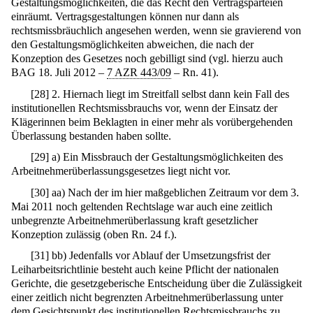
Gestaltungsmöglichkeiten, die das Recht den Vertragsparteien
einräumt. Vertragsgestaltungen können nur dann als
rechtsmissbräuchlich angesehen werden, wenn sie gravierend von
den Gestaltungsmöglichkeiten abweichen, die nach der
Konzeption des Gesetzes noch gebilligt sind (vgl. hierzu auch
BAG 18. Juli 2012 –
7 AZR 443/09
– Rn. 41).
[
28
]
2. Hiernach liegt im Streitfall selbst dann kein Fall des
institutionellen Rechtsmissbrauchs vor, wenn der Einsatz der
Klägerinnen beim Beklagten in einer mehr als vorübergehenden
Überlassung bestanden haben sollte.
[
29
]
a) Ein Missbrauch der Gestaltungsmöglichkeiten des
Arbeitnehmerüberlassungsgesetzes liegt nicht vor.
[
30
]
aa) Nach der im hier maßgeblichen Zeitraum vor dem 3.
Mai 2011 noch geltenden Rechtslage war auch eine zeitlich
unbegrenzte Arbeitnehmerüberlassung kraft gesetzlicher
Konzeption zulässig (oben Rn. 24 f.).
[
31
]
bb) Jedenfalls vor Ablauf der Umsetzungsfrist der
Leiharbeitsrichtlinie besteht auch keine Pflicht der nationalen
Gerichte, die gesetzgeberische Entscheidung über die Zulässigkeit
einer zeitlich nicht begrenzten Arbeitnehmerüberlassung unter
dem Gesichtspunkt des institutionellen Rechtsmissbrauchs zu