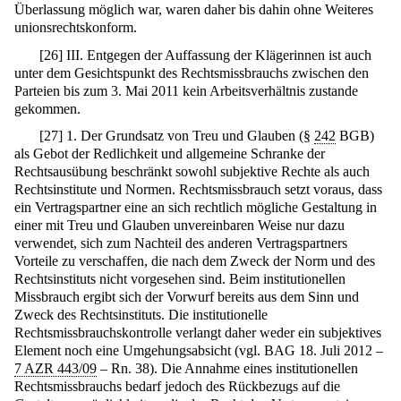
Überlassung möglich war, waren daher bis dahin ohne Weiteres
unionsrechtskonform.
[
26
]
III. Entgegen der Auffassung der Klägerinnen ist auch
unter dem Gesichtspunkt des Rechtsmissbrauchs zwischen den
Parteien bis zum 3. Mai 2011 kein Arbeitsverhältnis zustande
gekommen.
[
27
]
1. Der Grundsatz von Treu und Glauben (§
242
BGB)
als Gebot der Redlichkeit und allgemeine Schranke der
Rechtsausübung beschränkt sowohl subjektive Rechte als auch
Rechtsinstitute und Normen. Rechtsmissbrauch setzt voraus, dass
ein Vertragspartner eine an sich rechtlich mögliche Gestaltung in
einer mit Treu und Glauben unvereinbaren Weise nur dazu
verwendet, sich zum Nachteil des anderen Vertragspartners
Vorteile zu verschaffen, die nach dem Zweck der Norm und des
Rechtsinstituts nicht vorgesehen sind. Beim institutionellen
Missbrauch ergibt sich der Vorwurf bereits aus dem Sinn und
Zweck des Rechtsinstituts. Die institutionelle
Rechtsmissbrauchskontrolle verlangt daher weder ein subjektives
Element noch eine Umgehungsabsicht (vgl. BAG 18. Juli 2012 –
7 AZR 443/09
– Rn. 38). Die Annahme eines institutionellen
Rechtsmissbrauchs bedarf jedoch des Rückbezugs auf die