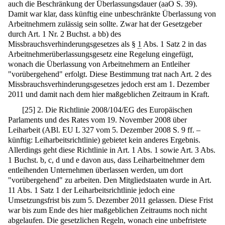
auch die Beschränkung der Überlassungsdauer (aaO S. 39).
Damit war klar, dass künftig eine unbeschränkte Überlassung von
Arbeitnehmern zulässig sein sollte. Zwar hat der Gesetzgeber
durch Art. 1 Nr. 2 Buchst. a bb) des
Missbrauchsverhinderungsgesetzes als §
1
Abs. 1 Satz 2 in das
Arbeitnehmerüberlassungsgesetz eine Regelung eingefügt,
wonach die Überlassung von Arbeitnehmern an Entleiher
"vorübergehend" erfolgt. Diese Bestimmung trat nach Art. 2 des
Missbrauchsverhinderungsgesetzes jedoch erst am 1. Dezember
2011 und damit nach dem hier maßgeblichen Zeitraum in Kraft.
[
25
]
2. Die Richtlinie 2008/104/EG des Europäischen
Parlaments und des Rates vom 19. November 2008 über
Leiharbeit (ABl. EU L 327 vom 5. Dezember 2008 S. 9 ff. –
künftig: Leiharbeitsrichtlinie) gebietet kein anderes Ergebnis.
Allerdings geht diese Richtlinie in Art. 1 Abs. 1 sowie Art. 3 Abs.
1 Buchst. b, c, d und e davon aus, dass Leiharbeitnehmer dem
entleihenden Unternehmen überlassen werden, um dort
"vorübergehend" zu arbeiten. Den Mitgliedstaaten wurde in Art.
11 Abs. 1 Satz 1 der Leiharbeitsrichtlinie jedoch eine
Umsetzungsfrist bis zum 5. Dezember 2011 gelassen. Diese Frist
war bis zum Ende des hier maßgeblichen Zeitraums noch nicht
abgelaufen. Die gesetzlichen Regeln, wonach eine unbefristete