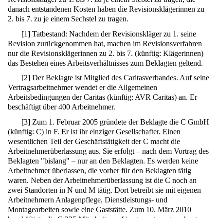
danach entstandenen Kosten haben die Revisionsklägerinnen zu
2. bis 7. zu je einem Sechstel zu tragen.
[
1
]
Tatbestand: Nachdem der Revisionskläger zu 1. seine
Revision zurückgenommen hat, machen im Revisionsverfahren
nur die Revisionsklägerinnen zu 2. bis 7. (künftig: Klägerinnen)
das Bestehen eines Arbeitsverhältnisses zum Beklagten geltend.
[
2
]
Der Beklagte ist Mitglied des Caritasverbandes. Auf seine
Vertragsarbeitnehmer wendet er die Allgemeinen
Arbeitsbedingungen der Caritas (künftig: AVR Caritas) an. Er
beschäftigt über 400 Arbeitnehmer.
[
3
]
Zum 1. Februar 2005 gründete der Beklagte die C GmbH
(künftig: C) in F. Er ist ihr einziger Gesellschafter. Einen
wesentlichen Teil der Geschäftstätigkeit der C macht die
Arbeitnehmerüberlassung aus. Sie erfolgt – nach dem Vortrag des
Beklagten "bislang" – nur an den Beklagten. Es werden keine
Arbeitnehmer überlassen, die vorher für den Beklagten tätig
waren. Neben der Arbeitnehmerüberlassung ist die C noch an
zwei Standorten in N und M tätig. Dort betreibt sie mit eigenen
Arbeitnehmern Anlagenpflege, Dienstleistungs- und
Montagearbeiten sowie eine Gaststätte. Zum 10. März 2010