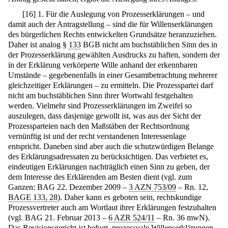
[
16
]
1. Für die Auslegung von Prozesserklärungen – und
damit auch der Antragstellung – sind die für Willenserklärungen
des bürgerlichen Rechts entwickelten Grundsätze heranzuziehen.
Daher ist analog §
133
BGB nicht am buchstäblichen Sinn des in
der Prozesserklärung gewählten Ausdrucks zu haften, sondern der
in der Erklärung verkörperte Wille anhand der erkennbaren
Umstände – gegebenenfalls in einer Gesamtbetrachtung mehrerer
gleichzeitiger Erklärungen – zu ermitteln. Die Prozesspartei darf
nicht am buchstäblichen Sinn ihrer Wortwahl festgehalten
werden. Vielmehr sind Prozesserklärungen im Zweifel so
auszulegen, dass dasjenige gewollt ist, was aus der Sicht der
Prozessparteien nach den Maßstäben der Rechtsordnung
vernünftig ist und der recht verstandenen Interessenlage
entspricht. Daneben sind aber auch die schutzwürdigen Belange
des Erklärungsadressaten zu berücksichtigen. Das verbietet es,
eindeutigen Erklärungen nachträglich einen Sinn zu geben, der
dem Interesse des Erklärenden am Besten dient (vgl. zum
Ganzen: BAG 22. Dezember 2009 –
3 AZN 753/09
– Rn. 12,
BAGE 133, 28
). Daher kann es geboten sein, rechtskundige
Prozessvertreter auch am Wortlaut ihrer Erklärungen festzuhalten
(vgl. BAG 21. Februar 2013 –
6 AZR 524/11
– Rn. 36 mwN).
Das Revisionsgericht ist befugt, prozessuale Willenserklärungen