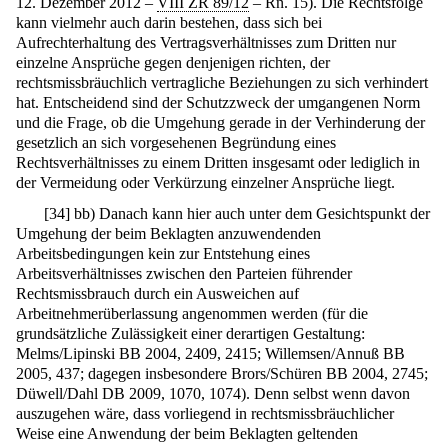
12. Dezember 2012 –
VIII ZR 89/12
– Rn. 15). Die Rechtsfolge
kann vielmehr auch darin bestehen, dass sich bei
Aufrechterhaltung des Vertragsverhältnisses zum Dritten nur
einzelne Ansprüche gegen denjenigen richten, der
rechtsmissbräuchlich vertragliche Beziehungen zu sich verhindert
hat. Entscheidend sind der Schutzzweck der umgangenen Norm
und die Frage, ob die Umgehung gerade in der Verhinderung der
gesetzlich an sich vorgesehenen Begründung eines
Rechtsverhältnisses zu einem Dritten insgesamt oder lediglich in
der Vermeidung oder Verkürzung einzelner Ansprüche liegt.
[
34
]
bb) Danach kann hier auch unter dem Gesichtspunkt der
Umgehung der beim Beklagten anzuwendenden
Arbeitsbedingungen kein zur Entstehung eines
Arbeitsverhältnisses zwischen den Parteien führender
Rechtsmissbrauch durch ein Ausweichen auf
Arbeitnehmerüberlassung angenommen werden (für die
grundsätzliche Zulässigkeit einer derartigen Gestaltung:
Melms/Lipinski BB 2004, 2409, 2415; Willemsen/Annuß BB
2005, 437; dagegen insbesondere Brors/Schüren BB 2004, 2745;
Düwell/Dahl DB 2009, 1070, 1074). Denn selbst wenn davon
auszugehen wäre, dass vorliegend in rechtsmissbräuchlicher
Weise eine Anwendung der beim Beklagten geltenden