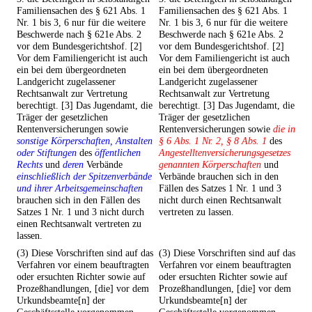
Familiensachen des § 621 Abs. 1
Familiensachen des § 621 Abs. 1
Nr. 1 bis 3, 6 nur für die weitere
Nr. 1 bis 3, 6 nur für die weitere
Beschwerde nach § 621e Abs. 2
Beschwerde nach § 621e Abs. 2
vor dem Bundesgerichtshof. [2]
vor dem Bundesgerichtshof. [2]
Vor dem Familiengericht ist auch
Vor dem Familiengericht ist auch
ein bei dem übergeordneten
ein bei dem übergeordneten
Landgericht zugelassener
Landgericht zugelassener
Rechtsanwalt zur Vertretung
Rechtsanwalt zur Vertretung
berechtigt. [3] Das Jugendamt, die
berechtigt. [3] Das Jugendamt, die
Träger der gesetzlichen
Träger der gesetzlichen
Rentenversicherungen sowie
Rentenversicherungen sowie
die in
sonstige Körperschaften, Anstalten
§ 6 Abs. 1 Nr. 2, § 8 Abs. 1
des
oder Stiftungen
des
öffentlichen
Angestelltenversicherungsgesetzes
Rechts
und
deren
Verbände
genannten Körperschaften
und
einschließlich der Spitzenverbände
Verbände brauchen sich in den
und ihrer Arbeitsgemeinschaften
Fällen des Satzes 1 Nr. 1 und 3
brauchen sich in den Fällen des
nicht durch einen Rechtsanwalt
Satzes 1 Nr. 1 und 3 nicht durch
vertreten zu lassen.
einen Rechtsanwalt vertreten zu
lassen.
(3) Diese Vorschriften sind auf das
(3) Diese Vorschriften sind auf das
Verfahren vor einem beauftragten
Verfahren vor einem beauftragten
oder ersuchten Richter sowie auf
oder ersuchten Richter sowie auf
Prozeßhandlungen, [die] vor dem
Prozeßhandlungen, [die] vor dem
Urkundsbeamte[n] der
Urkundsbeamte[n] der