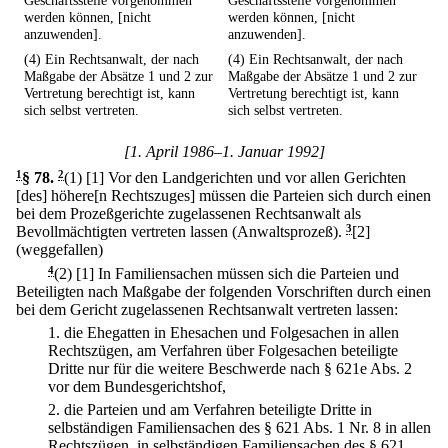
Geschäftsstelle vorgenommen
Geschäftsstelle vorgenommen
werden können, [nicht
werden können, [nicht
anzuwenden].
anzuwenden].
(4) Ein Rechtsanwalt, der nach
(4) Ein Rechtsanwalt, der nach
Maßgabe der Absätze 1 und 2 zur
Maßgabe der Absätze 1 und 2 zur
Vertretung berechtigt ist, kann
Vertretung berechtigt ist, kann
sich selbst vertreten.
sich selbst vertreten.
[1. April 1986–1. Januar 1992]
1
§ 78
.
2
(1)
[1] Vor den Landgerichten und vor allen Gerichten
[des] höhere[n Rechtszuges] müssen die Parteien sich durch einen
bei dem Prozeßgerichte zugelassenen Rechtsanwalt als
Bevollmächtigten vertreten lassen (Anwaltsprozeß).
3
[2]
(weggefallen)
4
(2)
[1] In Familiensachen müssen sich die Parteien und
Beteiligten nach Maßgabe der folgenden Vorschriften durch einen
bei dem Gericht zugelassenen Rechtsanwalt vertreten lassen:
1.
die Ehegatten in Ehesachen und Folgesachen in allen
Rechtszügen, am Verfahren über Folgesachen beteiligte
Dritte nur für die weitere Beschwerde nach § 621e Abs. 2
vor dem Bundesgerichtshof,
2.
die Parteien und am Verfahren beteiligte Dritte in
selbständigen Familiensachen des § 621 Abs. 1 Nr. 8 in allen
Rechtszügen, in selbständigen Familiensachen des § 621