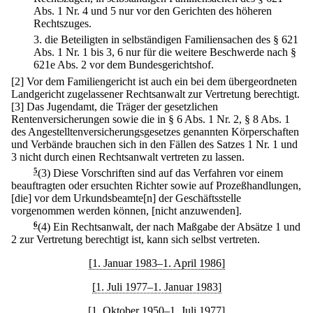
Abs. 1 Nr. 4 und 5 nur vor den Gerichten des höheren
Rechtszuges.
3.
die Beteiligten in selbständigen Familiensachen des § 621
Abs. 1 Nr. 1 bis 3, 6 nur für die weitere Beschwerde nach §
621e Abs. 2 vor dem Bundesgerichtshof.
[2] Vor dem Familiengericht ist auch ein bei dem übergeordneten
Landgericht zugelassener Rechtsanwalt zur Vertretung berechtigt.
[3] Das Jugendamt, die Träger der gesetzlichen
Rentenversicherungen sowie die in § 6 Abs. 1 Nr. 2, § 8 Abs. 1
des Angestelltenversicherungsgesetzes genannten Körperschaften
und Verbände brauchen sich in den Fällen des Satzes 1 Nr. 1 und
3 nicht durch einen Rechtsanwalt vertreten zu lassen.
5
(3) Diese Vorschriften sind auf das Verfahren vor einem
beauftragten oder ersuchten Richter sowie auf Prozeßhandlungen,
[die] vor dem Urkundsbeamte[n] der Geschäftsstelle
vorgenommen werden können, [nicht anzuwenden].
6
(4) Ein Rechtsanwalt, der nach Maßgabe der Absätze 1 und
2 zur Vertretung berechtigt ist, kann sich selbst vertreten.
[1. Januar 1983–1. April 1986]
[1. Juli 1977–1. Januar 1983]
[1. Oktober 1950–1. Juli 1977]