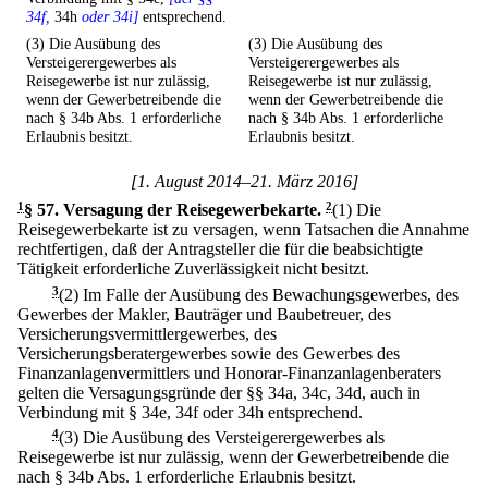
34f,
34h
oder 34i]
entsprechend.
(3) Die Ausübung des
(3) Die Ausübung des
Versteigerergewerbes als
Versteigerergewerbes als
Reisegewerbe ist nur zulässig,
Reisegewerbe ist nur zulässig,
wenn der Gewerbetreibende die
wenn der Gewerbetreibende die
nach § 34b Abs. 1 erforderliche
nach § 34b Abs. 1 erforderliche
Erlaubnis besitzt.
Erlaubnis besitzt.
[1. August 2014–21. März 2016]
1
§ 57
.
Versagung der Reisegewerbekarte.
2
(1) Die
Reisegewerbekarte ist zu versagen, wenn Tatsachen die Annahme
rechtfertigen, daß der Antragsteller die für die beabsichtigte
Tätigkeit erforderliche Zuverlässigkeit nicht besitzt.
3
(2) Im Falle der Ausübung des Bewachungsgewerbes, des
Gewerbes der Makler, Bauträger und Baubetreuer, des
Versicherungsvermittlergewerbes, des
Versicherungsberatergewerbes sowie des Gewerbes des
Finanzanlagenvermittlers und Honorar-Finanzanlagenberaters
gelten die Versagungsgründe der §§ 34a, 34c, 34d, auch in
Verbindung mit § 34e, 34f oder 34h entsprechend.
4
(3) Die Ausübung des Versteigerergewerbes als
Reisegewerbe ist nur zulässig, wenn der Gewerbetreibende die
nach § 34b Abs. 1 erforderliche Erlaubnis besitzt.