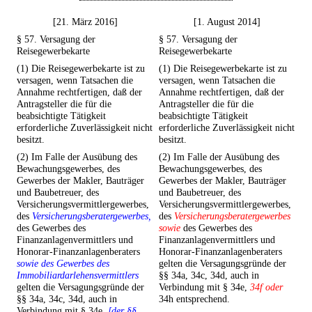
[21. März 2016]
[1. August 2014]
§ 57. Versagung der
§ 57. Versagung der
Reisegewerbekarte
Reisegewerbekarte
(1) Die Reisegewerbekarte ist zu
(1) Die Reisegewerbekarte ist zu
versagen, wenn Tatsachen die
versagen, wenn Tatsachen die
Annahme rechtfertigen, daß der
Annahme rechtfertigen, daß der
Antragsteller die für die
Antragsteller die für die
beabsichtigte Tätigkeit
beabsichtigte Tätigkeit
erforderliche Zuverlässigkeit nicht
erforderliche Zuverlässigkeit nicht
besitzt.
besitzt.
(2) Im Falle der Ausübung des
(2) Im Falle der Ausübung des
Bewachungsgewerbes, des
Bewachungsgewerbes, des
Gewerbes der Makler, Bauträger
Gewerbes der Makler, Bauträger
und Baubetreuer, des
und Baubetreuer, des
Versicherungsvermittlergewerbes,
Versicherungsvermittlergewerbes,
des
Versicherungsberatergewerbes,
des
Versicherungsberatergewerbes
des Gewerbes des
sowie
des Gewerbes des
Finanzanlagenvermittlers und
Finanzanlagenvermittlers und
Honorar-Finanzanlagenberaters
Honorar-Finanzanlagenberaters
sowie des Gewerbes des
gelten die Versagungsgründe der
Immobiliardarlehensvermittlers
§§ 34a, 34c, 34d, auch in
gelten die Versagungsgründe der
Verbindung mit § 34e,
34f oder
§§ 34a, 34c, 34d, auch in
34h entsprechend.
Verbindung mit § 34e,
[der §§