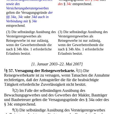
sowie des
des
§
34c
entsprechend.
Versicherungsberatergewerbes
gelten die Versagungsgründe
der
§§ 34a, 34c
oder
34d auch in
Verbindung mit
§
34e
entsprechend.
(3) Die selbständige Ausübung des
(3) Die selbständige Ausübung des
Versteigerergewerbes als
Versteigerergewerbes als
Reisegewerbe ist nur zulässig,
Reisegewerbe ist nur zulässig,
wenn der Gewerbetreibende die
wenn der Gewerbetreibende die
nach § 34b Abs. 1 erforderliche
nach § 34b Abs. 1 erforderliche
Erlaubnis besitzt.
Erlaubnis besitzt.
[1. Januar 2003–22. Mai 2007]
1
§ 57
.
Versagung der Reisegewerbekarte.
2
(1) Die
Reisegewerbekarte ist zu versagen, wenn Tatsachen die Annahme
rechtfertigen, daß der Antragsteller die für die beabsichtigte
Tätigkeit erforderliche Zuverlässigkeit nicht besitzt.
3
(2) Im Falle der selbständigen Ausübung des
Bewachungsgewerbes und des Gewerbes der Makler, Bauträger
und Baubetreuer gelten die Versagungsgründe des § 34a oder des
§ 34c entsprechend.
4
(3) Die selbständige Ausübung des Versteigerergewerbes