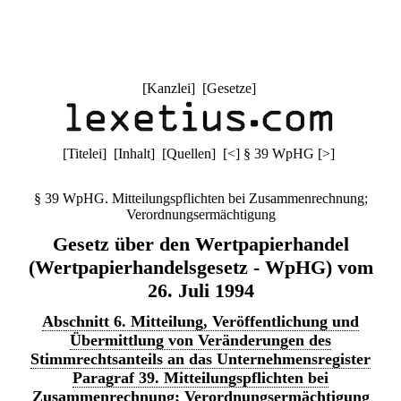
[
Kanzlei
] [
Gesetze
]
[
Titelei
] [
Inhalt
] [
Quellen
]
[
<
]
§ 39 WpHG
[
>
]
§ 39 WpHG. Mitteilungspflichten bei Zusammenrechnung;
Verordnungsermächtigung
Gesetz über den Wertpapierhandel
(Wertpapierhandelsgesetz - WpHG) vom
26. Juli 1994
Abschnitt 6. Mitteilung, Veröffentlichung und
Übermittlung von Veränderungen des
Stimmrechtsanteils an das Unternehmensregister
Paragraf 39. Mitteilungspflichten bei
Zusammenrechnung; Verordnungsermächtigung