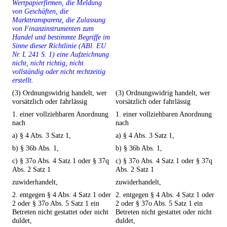
Wertpapierfirmen, die Meldung
von Geschäften, die
Markttransparenz, die Zulassung
von Finanzinstrumenten zum
Handel und bestimmte Begriffe im
Sinne dieser Richtlinie (ABl. EU
Nr. L 241 S. 1) eine Aufzeichnung
nicht, nicht richtig, nicht
vollständig oder nicht rechtzeitig
erstellt.
(3) Ordnungswidrig handelt, wer
(3) Ordnungswidrig handelt, wer
vorsätzlich oder fahrlässig
vorsätzlich oder fahrlässig
1. einer vollziehbaren Anordnung
1. einer vollziehbaren Anordnung
nach
nach
a) § 4 Abs. 3 Satz 1,
a) § 4 Abs. 3 Satz 1,
b) § 36b Abs. 1,
b) § 36b Abs. 1,
c) § 37o Abs. 4 Satz 1 oder § 37q
c) § 37o Abs. 4 Satz 1 oder § 37q
Abs. 2 Satz 1
Abs. 2 Satz 1
zuwiderhandelt,
zuwiderhandelt,
2. entgegen § 4 Abs. 4 Satz 1 oder
2. entgegen § 4 Abs. 4 Satz 1 oder
2 oder § 37o Abs. 5 Satz 1 ein
2 oder § 37o Abs. 5 Satz 1 ein
Betreten nicht gestattet oder nicht
Betreten nicht gestattet oder nicht
duldet,
duldet,