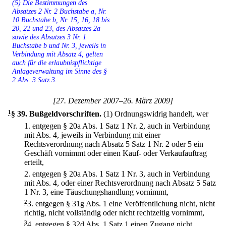
(5) Die Bestimmungen des
Absatzes 2 Nr. 2 Buchstabe a, Nr.
10 Buchstabe b, Nr. 15, 16, 18 bis
20, 22 und 23, des Absatzes 2a
sowie des Absatzes 3 Nr. 1
Buchstabe b und Nr. 3, jeweils in
Verbindung mit Absatz 4, gelten
auch für die erlaubnispflichtige
Anlageverwaltung im Sinne des §
2 Abs. 3 Satz 3.
[27. Dezember 2007–26. März 2009]
1
§ 39
.
Bußgeldvorschriften.
(1) Ordnungswidrig handelt, wer
1.
entgegen § 20a Abs. 1 Satz 1 Nr. 2, auch in Verbindung
mit Abs. 4, jeweils in Verbindung mit einer
Rechtsverordnung nach Absatz 5 Satz 1 Nr. 2 oder 5 ein
Geschäft vornimmt oder einen Kauf- oder Verkaufauftrag
erteilt,
2.
entgegen § 20a Abs. 1 Satz 1 Nr. 3, auch in Verbindung
mit Abs. 4, oder einer Rechtsverordnung nach Absatz 5 Satz
1 Nr. 3, eine Täuschungshandlung vornimmt,
2
3.
entgegen § 31g Abs. 1 eine Veröffentlichung nicht, nicht
richtig, nicht vollständig oder nicht rechtzeitig vornimmt,
3
4.
entgegen § 32d Abs. 1 Satz 1 einen Zugang nicht