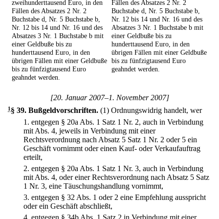
zweihunderttausend Euro, in den
Fällen des Absatzes 2 Nr. 2
Fällen des Absatzes 2 Nr. 2
Buchstabe d, Nr. 5 Buchstabe b,
Buchstabe d, Nr. 5 Buchstabe b,
Nr. 12 bis 14 und Nr. 16 und des
Nr. 12 bis 14 und Nr. 16 und des
Absatzes 3 Nr. 1 Buchstabe b mit
Absatzes 3 Nr. 1 Buchstabe b mit
einer Geldbuße bis zu
einer Geldbuße bis zu
hunderttausend Euro, in den
hunderttausend Euro, in den
übrigen Fällen mit einer Geldbuße
übrigen Fällen mit einer Geldbuße
bis zu fünfzigtausend Euro
bis zu fünfzigtausend Euro
geahndet werden.
geahndet werden.
[20. Januar 2007–1. November 2007]
1
§ 39
.
Bußgeldvorschriften.
(1) Ordnungswidrig handelt, wer
1.
entgegen § 20a Abs. 1 Satz 1 Nr. 2, auch in Verbindung
mit Abs. 4, jeweils in Verbindung mit einer
Rechtsverordnung nach Absatz 5 Satz 1 Nr. 2 oder 5 ein
Geschäft vornimmt oder einen Kauf- oder Verkaufauftrag
erteilt,
2.
entgegen § 20a Abs. 1 Satz 1 Nr. 3, auch in Verbindung
mit Abs. 4, oder einer Rechtsverordnung nach Absatz 5 Satz
1 Nr. 3, eine Täuschungshandlung vornimmt,
3.
entgegen § 32 Abs. 1 oder 2 eine Empfehlung ausspricht
oder ein Geschäft abschließt,
4.
entgegen § 34b Abs. 1 Satz 2 in Verbindung mit einer