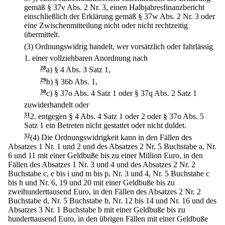
gemäß § 37v Abs. 2 Nr. 3, einen Halbjahresfinanzbericht
einschließlich der Erklärung gemäß § 37w Abs. 2 Nr. 3 oder
eine Zwischenmitteilung nicht oder nicht rechtzeitig
übermittelt.
(3) Ordnungswidrig handelt, wer vorsätzlich oder fahrlässig
1.
einer vollziehbaren Anordnung nach
28
a)
§ 4 Abs. 3 Satz 1,
29
b)
§ 36b Abs. 1,
30
c)
§ 37o Abs. 4 Satz 1 oder § 37q Abs. 2 Satz 1
zuwiderhandelt oder
31
2.
entgegen § 4 Abs. 4 Satz 1 oder 2 oder § 37o Abs. 5
Satz 1 ein Betreten nicht gestattet oder nicht duldet.
32
(4) Die Ordnungswidrigkeit kann in den Fällen des
Absatzes 1 Nr. 1 und 2 und des Absatzes 2 Nr. 5 Buchstabe a, Nr.
6 und 11 mit einer Geldbuße bis zu einer Million Euro, in den
Fällen des Absatzes 1 Nr. 3 und 4 und des Absatzes 2 Nr. 2
Buchstabe c, e bis i und m bis p, Nr. 3 und 4, Nr. 5 Buchstabe c
bis h und Nr. 6, 19 und 20 mit einer Geldbuße bis zu
zweihunderttausend Euro, in den Fällen des Absatzes 2 Nr. 2
Buchstabe d, Nr. 5 Buchstabe b, Nr. 12 bis 14 und Nr. 16 und des
Absatzes 3 Nr. 1 Buchstabe b mit einer Geldbuße bis zu
hunderttausend Euro, in den übrigen Fällen mit einer Geldbuße