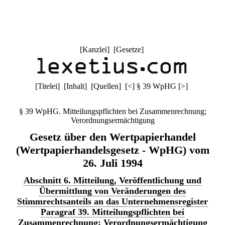
[
Kanzlei
] [
Gesetze
]
[
Titelei
] [
Inhalt
] [
Quellen
]
[
<
]
§ 39 WpHG
[
>
]
§ 39 WpHG. Mitteilungspflichten bei Zusammenrechnung;
Verordnungsermächtigung
Gesetz über den Wertpapierhandel
(Wertpapierhandelsgesetz - WpHG) vom
26. Juli 1994
Abschnitt 6. Mitteilung, Veröffentlichung und
Übermittlung von Veränderungen des
Stimmrechtsanteils an das Unternehmensregister
Paragraf 39. Mitteilungspflichten bei
Zusammenrechnung; Verordnungsermächtigung