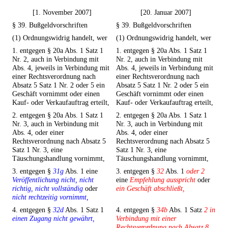
[1. November 2007]
[20. Januar 2007]
§ 39. Bußgeldvorschriften
§ 39. Bußgeldvorschriften
(1) Ordnungswidrig handelt, wer
(1) Ordnungswidrig handelt, wer
1. entgegen § 20a Abs. 1 Satz 1
1. entgegen § 20a Abs. 1 Satz 1
Nr. 2, auch in Verbindung mit
Nr. 2, auch in Verbindung mit
Abs. 4, jeweils in Verbindung mit
Abs. 4, jeweils in Verbindung mit
einer Rechtsverordnung nach
einer Rechtsverordnung nach
Absatz 5 Satz 1 Nr. 2 oder 5 ein
Absatz 5 Satz 1 Nr. 2 oder 5 ein
Geschäft vornimmt oder einen
Geschäft vornimmt oder einen
Kauf- oder Verkaufauftrag erteilt,
Kauf- oder Verkaufauftrag erteilt,
2. entgegen § 20a Abs. 1 Satz 1
2. entgegen § 20a Abs. 1 Satz 1
Nr. 3, auch in Verbindung mit
Nr. 3, auch in Verbindung mit
Abs. 4, oder einer
Abs. 4, oder einer
Rechtsverordnung nach Absatz 5
Rechtsverordnung nach Absatz 5
Satz 1 Nr. 3, eine
Satz 1 Nr. 3, eine
Täuschungshandlung vornimmt,
Täuschungshandlung vornimmt,
3. entgegen §
31g
Abs. 1 eine
3. entgegen §
32
Abs. 1
oder 2
Veröffentlichung nicht, nicht
eine
Empfehlung ausspricht
oder
richtig, nicht vollständig
oder
ein Geschäft abschließt,
nicht rechtzeitig vornimmt,
4. entgegen §
32d
Abs. 1 Satz 1
4. entgegen §
34b
Abs. 1 Satz
2 in
einen Zugang nicht gewährt,
Verbindung mit einer
Rechtsverordnung nach Absatz 8