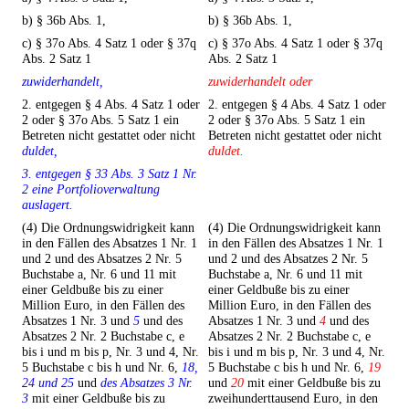
b) § 36b Abs. 1,
b) § 36b Abs. 1,
c) § 37o Abs. 4 Satz 1 oder § 37q
c) § 37o Abs. 4 Satz 1 oder § 37q
Abs. 2 Satz 1
Abs. 2 Satz 1
zuwiderhandelt,
zuwiderhandelt oder
2. entgegen § 4 Abs. 4 Satz 1 oder
2. entgegen § 4 Abs. 4 Satz 1 oder
2 oder § 37o Abs. 5 Satz 1 ein
2 oder § 37o Abs. 5 Satz 1 ein
Betreten nicht gestattet oder nicht
Betreten nicht gestattet oder nicht
duldet,
duldet.
3. entgegen § 33 Abs. 3 Satz 1 Nr.
2 eine Portfolioverwaltung
auslagert.
(4) Die Ordnungswidrigkeit kann
(4) Die Ordnungswidrigkeit kann
in den Fällen des Absatzes 1 Nr. 1
in den Fällen des Absatzes 1 Nr. 1
und 2 und des Absatzes 2 Nr. 5
und 2 und des Absatzes 2 Nr. 5
Buchstabe a, Nr. 6 und 11 mit
Buchstabe a, Nr. 6 und 11 mit
einer Geldbuße bis zu einer
einer Geldbuße bis zu einer
Million Euro, in den Fällen des
Million Euro, in den Fällen des
Absatzes 1 Nr. 3 und
5
und des
Absatzes 1 Nr. 3 und
4
und des
Absatzes 2 Nr. 2 Buchstabe c, e
Absatzes 2 Nr. 2 Buchstabe c, e
bis i und m bis p, Nr. 3 und 4, Nr.
bis i und m bis p, Nr. 3 und 4, Nr.
5 Buchstabe c bis h und Nr. 6,
18,
5 Buchstabe c bis h und Nr. 6,
19
24 und 25
und
des Absatzes 3 Nr.
und
20
mit einer Geldbuße bis zu
3
mit einer Geldbuße bis zu
zweihunderttausend Euro, in den