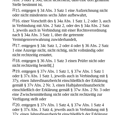
Stelle bestimmt ist,
22
15.
entgegen § 34 Abs. 3 Satz 1 eine Aufzeichnung nicht
oder nicht mindestens sechs Jahre aufbewahrt,
23
16.
einer Vorschrift des § 34a Abs. 1 Satz 1, 2 oder 3, auch
in Verbindung mit Abs. 2 Satz 2, oder des § 34a Abs. 2 Satz
1, jeweils auch in Verbindung mit einer Rechtsverordnung
nach § 34a Abs. 3 Satz 1, über die getrennte
Vermögensverwahrung zuwiderhandelt,
24
17.
entgegen § 34c Satz 1, 2 oder 4 oder § 36 Abs. 2 Satz
1 eine Anzeige nicht, nicht richtig, nicht vollständig oder
nicht rechtzeitig erstattet,
25
18.
entgegen § 36 Abs. 1 Satz 3 einen Prüfer nicht oder
nicht rechtzeitig bestellt[,]
26
19.
entgegen § 37v Abs. 1 Satz 1, § 37w Abs. 1 Satz 1
oder § 37x Abs. 1 Satz 1, jeweils auch in Verbindung mit §
37y, einen Jahresfinanzbericht einschließlich der Erklärung
gemäß § 37v Abs. 2 Nr. 3, einen Halbjahresfinanzbericht
einschließlich der Erklärung gemäß § 37w Abs. 2 Nr. 3 oder
eine Zwischenmitteilung nicht oder nicht rechtzeitig zur
Verfügung stellt oder
27
20.
entgegen § 37v Abs. 1 Satz 4, § 37w Abs. 1 Satz 4
oder § 37x Abs. 1 Satz 4, jeweils auch in Verbindung mit §
37y, einen Jahresfinanzbericht einschließlich der Erklärung