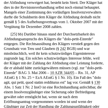
der Abfindung verweigert hat, besteht kein Streit. Der Kläger hat
dies in der Revisionsverhandlung selbst noch einmal behauptet.
Mangels einer Zustimmung des vorläufigen Insolvenzverwalters
durfte die Schuldnerin dem Kläger die Abfindung deshalb nicht
gemäß § 5 des Aufhebungsvertrags vom 1. Oktober 2007 mit der
Vergütung für Dezember 2008 zahlen.
[
25
]
bb) Darüber hinaus stand der Durchsetzbarkeit des
Abfindungsanspruchs des Klägers die "dolo-petit-Einrede"
entgegen. Die Rechtsausübung des Klägers verstieß gegen den
Grundsatz von Treu und Glauben (§
242
BGB) und war
missbräuchlich, weil ihr kein schutzwürdiges Eigeninteresse
zugrunde lag. Ein solches schutzwürdiges Interesse fehlte, weil
der Kläger mit der Zahlung der Abfindung eine Leistung forderte,
die er alsbald hätte zurückgewähren müssen (vgl. zur "dolo-petit-
Einrede" BAG 3. Mai 2006 –
10 AZR 344/05
– Rn. 31, AP
AEntG § 1 Nr. 25 = EzA AEntG § 1 Nr. 10). Ein Fall des "dolo
agit, qui petit, quod statim redditurus est" lag vor. Gemäß §
130
Abs. 1 Satz 1 Nr. 2 InsO ist eine Rechtshandlung anfechtbar, die
einem Insolvenzgläubiger eine Sicherung oder Befriedigung
gewährt oder ermöglicht hat, wenn sie nach dem
Eröffnungsantrag vorgenommen worden ist und wenn der
Gläubiger zur Zeit der Handlung die Zahlungsunfähigkeit oder