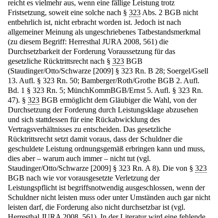
reicht es vielmehr aus, wenn eine fällige Leistung trotz
Fristsetzung, soweit eine solche nach §
323
Abs. 2 BGB nicht
entbehrlich ist, nicht erbracht worden ist. Jedoch ist nach
allgemeiner Meinung als ungeschriebenes Tatbestandsmerkmal
(zu diesem Begriff: Herresthal JURA 2008, 561) die
Durchsetzbarkeit der Forderung Voraussetzung für das
gesetzliche Rücktrittsrecht nach §
323
BGB
(Staudinger/Otto/Schwarze [2009] § 323 Rn. B 28; Soergel/Gsell
13. Aufl. § 323 Rn. 50; Bamberger/Roth/Grothe BGB 2. Aufl.
Bd. 1 § 323 Rn. 5; MünchKommBGB/Ernst 5. Aufl. § 323 Rn.
47). §
323
BGB ermöglicht dem Gläubiger die Wahl, von der
Durchsetzung der Forderung durch Leistungsklage abzusehen
und sich stattdessen für eine Rückabwicklung des
Vertragsverhältnisses zu entscheiden. Das gesetzliche
Rücktrittsrecht setzt damit voraus, dass der Schuldner die
geschuldete Leistung ordnungsgemäß erbringen kann und muss,
dies aber – warum auch immer – nicht tut (vgl.
Staudinger/Otto/Schwarze [2009] § 323 Rn. A 8). Die von §
323
BGB nach wie vor vorausgesetzte Verletzung der
Leistungspflicht ist begriffsnotwendig ausgeschlossen, wenn der
Schuldner nicht leisten muss oder unter Umständen auch gar nicht
leisten darf, die Forderung also nicht durchsetzbar ist (vgl.
Herresthal JURA 2008, 561). In der Literatur wird eine fehlende