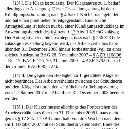
[
13
]
I. Die Klage ist zulässig. Der Klageantrag zu 1. bedarf
allerdings der Auslegung. Dieser Feststellungsantrag ist dem
Kündigungsschutzantrag nach §
4
Satz 1 KSchG nachgebildet
und hat einen punktuellen Streitgegenstand. Eine solche
Antragstellung ist jedoch nur bei einer Kündigungsschutzklage im
Anwendungsbereich des §
4
bzw. §
13
Abs. 1 KSchG zulässig.
Der Antrag ist aber dahin auszulegen, dass nach §
256
ZPO die
zulässige Feststellung begehrt wird, das Arbeitsverhältnis habe
über den 31. Dezember 2008 hinaus fortbestanden (vgl. zu einer
solchen Auslegung BAG 28. November 2007 –
6 AZR 1108/06
– Rn. 15,
BAGE 125, 70
; 21. Juni 2000 –
4 AZR 379/99
– zu I
der Gründe,
BAGE 95, 124
).
[
14
]
II. Die gegen den Beklagten zu 1. gerichtete Klage ist
nicht begründet. Das Arbeitsverhältnis zwischen der Schuldnerin
und dem Kläger ist durch den schriftlichen Aufhebungsvertrag
vom 1. Oktober 2007 mit Ablauf des 31. Dezember 2008 beendet
worden.
[
15
]
1. Der Kläger musste allerdings das Fortbestehen des
Arbeitsverhältnisses über den 31. Dezember 2008 hinaus nicht
gemäß §
17
Satz 1 TzBfG innerhalb von drei Wochen nach dem
am 1. Oktober 2007 mit der Schuldnerin vereinbarten Ende des