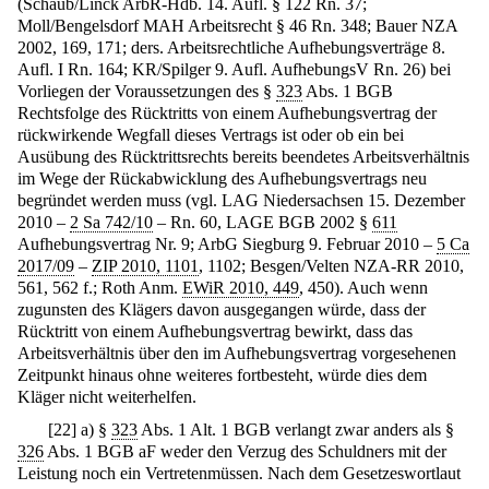
(Schaub/Linck ArbR-Hdb. 14. Aufl. § 122 Rn. 37;
Moll/Bengelsdorf MAH Arbeitsrecht § 46 Rn. 348; Bauer NZA
2002, 169, 171; ders. Arbeitsrechtliche Aufhebungsverträge 8.
Aufl. I Rn. 164; KR/Spilger 9. Aufl. AufhebungsV Rn. 26) bei
Vorliegen der Voraussetzungen des §
323
Abs. 1 BGB
Rechtsfolge des Rücktritts von einem Aufhebungsvertrag der
rückwirkende Wegfall dieses Vertrags ist oder ob ein bei
Ausübung des Rücktrittsrechts bereits beendetes Arbeitsverhältnis
im Wege der Rückabwicklung des Aufhebungsvertrags neu
begründet werden muss (vgl. LAG Niedersachsen 15. Dezember
2010 –
2 Sa 742/10
– Rn. 60, LAGE BGB 2002 §
611
Aufhebungsvertrag Nr. 9; ArbG Siegburg 9. Februar 2010 –
5 Ca
2017/09
–
ZIP 2010, 1101
, 1102; Besgen/Velten NZA-RR 2010,
561, 562 f.; Roth Anm.
EWiR 2010, 449
, 450). Auch wenn
zugunsten des Klägers davon ausgegangen würde, dass der
Rücktritt von einem Aufhebungsvertrag bewirkt, dass das
Arbeitsverhältnis über den im Aufhebungsvertrag vorgesehenen
Zeitpunkt hinaus ohne weiteres fortbesteht, würde dies dem
Kläger nicht weiterhelfen.
[
22
]
a) §
323
Abs. 1 Alt. 1 BGB verlangt zwar anders als §
326
Abs. 1 BGB aF weder den Verzug des Schuldners mit der
Leistung noch ein Vertretenmüssen. Nach dem Gesetzeswortlaut