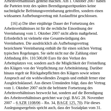
Arbeitsverhältnisses geltend machen. Am 1. Oktober 2007 haben
die Parteien trotz des späten Beendigungszeitpunktes keine
nachträgliche Befristungsvereinbarung getroffen, sondern einen
wirksamen Aufhebungsvertrag mit Auslauffrist geschlossen.
[
16
]
a) Die über einjährige Dauer der Fortsetzung des
Arbeitsverhältnisses ist für die rechtliche Einordnung der
Vereinbarung vom 1. Oktober 2007 nicht allein maßgebend.
Erforderlich ist vielmehr eine Gesamtwürdigung des
Vereinbarten. Die ausdrücklich als Aufhebungsvertrag
bezeichnete Vereinbarung enthält die für einen solchen Vertrag
typischen Regelungen. Sie sieht nicht nur die Zahlung einer
Abfindung iHv. 110.500,00 Euro für den Verlust des
Arbeitsplatzes vor, sondern auch die Möglichkeit der Freistellung
des Klägers von der Verpflichtung zur Arbeitsleistung. Darüber
hinaus regelt sie Rückgabepflichten des Klägers sowie seinen
Anspruch auf ein wohlwollendes Zeugnis und enthält ferner eine
Ausgleichsklausel. Aus diesen Umständen folgt, dass der Vertrag
vom 1. Oktober 2007 nicht die befristete Fortsetzung des
Arbeitsverhältnisses bezweckt hat, sondern auf die Beendigung
des Arbeitsverhältnisses gerichtet war (vgl. BAG 28. November
2007 –
6 AZR 1108/06
– Rn. 34,
BAGE 125, 70
). Für dieses
Auslegungsergebnis spricht auch, dass der Sozialplan vom 31.