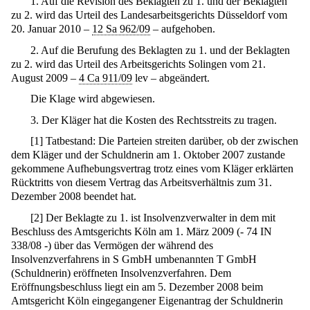
1. Auf die Revision des Beklagten zu 1. und der Beklagten
zu 2. wird das Urteil des Landesarbeitsgerichts Düsseldorf vom
20. Januar 2010 –
12 Sa 962/09
– aufgehoben.
2. Auf die Berufung des Beklagten zu 1. und der Beklagten
zu 2. wird das Urteil des Arbeitsgerichts Solingen vom 21.
August 2009 –
4 Ca 911/09
lev – abgeändert.
Die Klage wird abgewiesen.
3. Der Kläger hat die Kosten des Rechtsstreits zu tragen.
[
1
]
Tatbestand: Die Parteien streiten darüber, ob der zwischen
dem Kläger und der Schuldnerin am 1. Oktober 2007 zustande
gekommene Aufhebungsvertrag trotz eines vom Kläger erklärten
Rücktritts von diesem Vertrag das Arbeitsverhältnis zum 31.
Dezember 2008 beendet hat.
[
2
]
Der Beklagte zu 1. ist Insolvenzverwalter in dem mit
Beschluss des Amtsgerichts Köln am 1. März 2009 (- 74 IN
338/08 -) über das Vermögen der während des
Insolvenzverfahrens in S GmbH umbenannten T GmbH
(Schuldnerin) eröffneten Insolvenzverfahren. Dem
Eröffnungsbeschluss liegt ein am 5. Dezember 2008 beim
Amtsgericht Köln eingegangener Eigenantrag der Schuldnerin