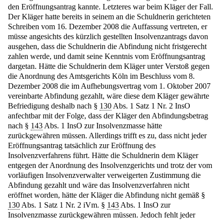
den Eröffnungsantrag kannte. Letzteres war beim Kläger der Fall.
Der Kläger hatte bereits in seinem an die Schuldnerin gerichteten
Schreiben vom 16. Dezember 2008 die Auffassung vertreten, er
müsse angesichts des kürzlich gestellten Insolvenzantrags davon
ausgehen, dass die Schuldnerin die Abfindung nicht fristgerecht
zahlen werde, und damit seine Kenntnis vom Eröffnungsantrag
dargetan. Hätte die Schuldnerin dem Kläger unter Verstoß gegen
die Anordnung des Amtsgerichts Köln im Beschluss vom 8.
Dezember 2008 die im Aufhebungsvertrag vom 1. Oktober 2007
vereinbarte Abfindung gezahlt, wäre diese dem Kläger gewährte
Befriedigung deshalb nach §
130
Abs. 1 Satz 1 Nr. 2 InsO
anfechtbar mit der Folge, dass der Kläger den Abfindungsbetrag
nach §
143
Abs. 1 InsO zur Insolvenzmasse hätte
zurückgewähren müssen. Allerdings trifft es zu, dass nicht jeder
Eröffnungsantrag tatsächlich zur Eröffnung des
Insolvenzverfahrens führt. Hätte die Schuldnerin dem Kläger
entgegen der Anordnung des Insolvenzgerichts und trotz der vom
vorläufigen Insolvenzverwalter verweigerten Zustimmung die
Abfindung gezahlt und wäre das Insolvenzverfahren nicht
eröffnet worden, hätte der Kläger die Abfindung nicht gemäß §
130
Abs. 1 Satz 1 Nr. 2 iVm. §
143
Abs. 1 InsO zur
Insolvenzmasse zurückgewähren müssen. Jedoch fehlt jeder