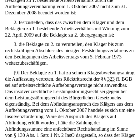
Beklagten zu 1. bestehende Arbeitsverhältnis durch die
Aufhebungsvereinbarung vom 1. Oktober 2007 nicht zum 31.
Dezember 2008 beendet worden ist;
2. festzustellen, dass das zwischen dem Kläger und dem
Beklagten zu 1. bestehende Arbeitsverhältnis mit Wirkung zum
22. April 2009 auf die Beklagte zu 2. übergegangen ist;
3. die Beklagte zu 2. zu verurteilen, den Kläger bis zum
rechtskräftigen Abschluss des hiesigen Feststellungsverfahrens zu
den Bedingungen des Arbeitsvertrags vom 5. Februar 1973
weiterzubeschäftigen.
[
9
]
Der Beklagte zu 1. hat zu seinem Klageabweisungsantrag
die Auffassung vertreten, das Rücktrittsrecht der §§
323
ff. BGB
sei auf arbeitsrechtliche Aufhebungsverträge nicht anwendbar.
Das insolvenzrechtliche Leistungsstörungsrecht sei gegenüber
dem Leistungsstörungsrecht des Bürgerlichen Gesetzbuchs
eigenständig. Bei dem Abfindungsanspruch des Klägers aus dem
Aufhebungsvertrag vom 1. Oktober 2007 handele es sich um eine
Insolvenzforderung. Wäre der Anspruch des Klägers auf
Abfindung erfüllt worden, hätte die Zahlung der
Abfindungssumme eine anfechtbare Rechtshandlung im Sinne
von §
130
Abs. 1 Satz 1 Nr. 2 InsO dargestellt, so dass der Kläger