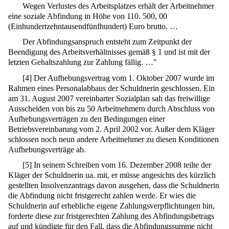
Wegen Verlustes des Arbeitsplatzes erhält der Arbeitnehmer
eine soziale Abfindung in Höhe von 110. 500, 00
(Einhundertzehntausendfünfhundert) Euro brutto. …
Der Abfindungsanspruch entsteht zum Zeitpunkt der
Beendigung des Arbeitsverhältnisses gemäß § 1 und ist mit der
letzten Gehaltszahlung zur Zahlung fällig. …"
[
4
]
Der Aufhebungsvertrag vom 1. Oktober 2007 wurde im
Rahmen eines Personalabbaus der Schuldnerin geschlossen. Ein
am 31. August 2007 vereinbarter Sozialplan sah das freiwillige
Ausscheiden von bis zu 50 Arbeitnehmern durch Abschluss von
Aufhebungsverträgen zu den Bedingungen einer
Betriebsvereinbarung vom 2. April 2002 vor. Außer dem Kläger
schlossen noch neun andere Arbeitnehmer zu diesen Konditionen
Aufhebungsverträge ab.
[
5
]
In seinem Schreiben vom 16. Dezember 2008 teilte der
Kläger der Schuldnerin ua. mit, er müsse angesichts des kürzlich
gestellten Insolvenzantrags davon ausgehen, dass die Schuldnerin
die Abfindung nicht fristgerecht zahlen werde. Er wies die
Schuldnerin auf erhebliche eigene Zahlungsverpflichtungen hin,
forderte diese zur fristgerechten Zahlung des Abfindungsbetrags
auf und kündigte für den Fall, dass die Abfindungssumme nicht