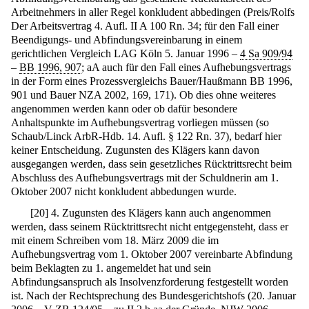
Arbeitnehmers in aller Regel konkludent abbedingen (Preis/Rolfs
Der Arbeitsvertrag 4. Aufl. II A 100 Rn. 34; für den Fall einer
Beendigungs- und Abfindungsvereinbarung in einem
gerichtlichen Vergleich LAG Köln 5. Januar 1996 –
4 Sa 909/94
–
BB 1996, 907
; aA auch für den Fall eines Aufhebungsvertrags
in der Form eines Prozessvergleichs Bauer/Haußmann BB 1996,
901 und Bauer NZA 2002, 169, 171). Ob dies ohne weiteres
angenommen werden kann oder ob dafür besondere
Anhaltspunkte im Aufhebungsvertrag vorliegen müssen (so
Schaub/Linck ArbR-Hdb. 14. Aufl. § 122 Rn. 37), bedarf hier
keiner Entscheidung. Zugunsten des Klägers kann davon
ausgegangen werden, dass sein gesetzliches Rücktrittsrecht beim
Abschluss des Aufhebungsvertrags mit der Schuldnerin am 1.
Oktober 2007 nicht konkludent abbedungen wurde.
[
20
]
4. Zugunsten des Klägers kann auch angenommen
werden, dass seinem Rücktrittsrecht nicht entgegensteht, dass er
mit einem Schreiben vom 18. März 2009 die im
Aufhebungsvertrag vom 1. Oktober 2007 vereinbarte Abfindung
beim Beklagten zu 1. angemeldet hat und sein
Abfindungsanspruch als Insolvenzforderung festgestellt worden
ist. Nach der Rechtsprechung des Bundesgerichtshofs (20. Januar