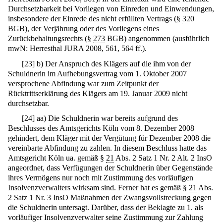
Durchsetzbarkeit bei Vorliegen von Einreden und Einwendungen,
insbesondere der Einrede des nicht erfüllten Vertrags (§
320
BGB), der Verjährung oder des Vorliegens eines
Zurückbehaltungsrechts (§
273
BGB) angenommen (ausführlich
mwN: Herresthal JURA 2008, 561, 564 ff.).
[
23
]
b) Der Anspruch des Klägers auf die ihm von der
Schuldnerin im Aufhebungsvertrag vom 1. Oktober 2007
versprochene Abfindung war zum Zeitpunkt der
Rücktrittserklärung des Klägers am 19. Januar 2009 nicht
durchsetzbar.
[
24
]
aa) Die Schuldnerin war bereits aufgrund des
Beschlusses des Amtsgerichts Köln vom 8. Dezember 2008
gehindert, dem Kläger mit der Vergütung für Dezember 2008 die
vereinbarte Abfindung zu zahlen. In diesem Beschluss hatte das
Amtsgericht Köln ua. gemäß §
21
Abs. 2 Satz 1 Nr. 2 Alt. 2 InsO
angeordnet, dass Verfügungen der Schuldnerin über Gegenstände
ihres Vermögens nur noch mit Zustimmung des vorläufigen
Insolvenzverwalters wirksam sind. Ferner hat es gemäß §
21
Abs.
2 Satz 1 Nr. 3 InsO Maßnahmen der Zwangsvollstreckung gegen
die Schuldnerin untersagt. Darüber, dass der Beklagte zu 1. als
vorläufiger Insolvenzverwalter seine Zustimmung zur Zahlung