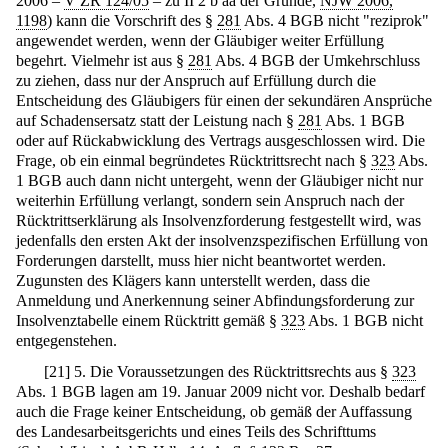
2006 –
V ZR 124/05
– zu II 2 b aa der Gründe,
NJW 2006,
1198
) kann die Vorschrift des §
281
Abs. 4 BGB nicht "reziprok"
angewendet werden, wenn der Gläubiger weiter Erfüllung
begehrt. Vielmehr ist aus §
281
Abs. 4 BGB der Umkehrschluss
zu ziehen, dass nur der Anspruch auf Erfüllung durch die
Entscheidung des Gläubigers für einen der sekundären Ansprüche
auf Schadensersatz statt der Leistung nach §
281
Abs. 1 BGB
oder auf Rückabwicklung des Vertrags ausgeschlossen wird. Die
Frage, ob ein einmal begründetes Rücktrittsrecht nach §
323
Abs.
1 BGB auch dann nicht untergeht, wenn der Gläubiger nicht nur
weiterhin Erfüllung verlangt, sondern sein Anspruch nach der
Rücktrittserklärung als Insolvenzforderung festgestellt wird, was
jedenfalls den ersten Akt der insolvenzspezifischen Erfüllung von
Forderungen darstellt, muss hier nicht beantwortet werden.
Zugunsten des Klägers kann unterstellt werden, dass die
Anmeldung und Anerkennung seiner Abfindungsforderung zur
Insolvenztabelle einem Rücktritt gemäß §
323
Abs. 1 BGB nicht
entgegenstehen.
[
21
]
5. Die Voraussetzungen des Rücktrittsrechts aus §
323
Abs. 1 BGB lagen am 19. Januar 2009 nicht vor. Deshalb bedarf
auch die Frage keiner Entscheidung, ob gemäß der Auffassung
des Landesarbeitsgerichts und eines Teils des Schrifttums