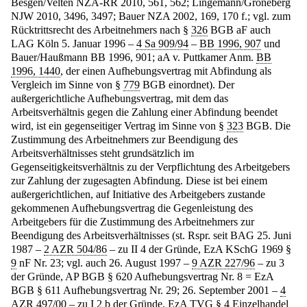
Besgen/Velten NZA-RR 2010, 561, 562; Lingemann/Groneberg
NJW 2010, 3496, 3497; Bauer NZA 2002, 169, 170 f.; vgl. zum
Rücktrittsrecht des Arbeitnehmers nach §
326
BGB aF auch
LAG Köln 5. Januar 1996 –
4 Sa 909/94
–
BB 1996, 907
und
Bauer/Haußmann BB 1996, 901; aA v. Puttkamer Anm.
BB
1996, 1440
, der einen Aufhebungsvertrag mit Abfindung als
Vergleich im Sinne von §
779
BGB einordnet). Der
außergerichtliche Aufhebungsvertrag, mit dem das
Arbeitsverhältnis gegen die Zahlung einer Abfindung beendet
wird, ist ein gegenseitiger Vertrag im Sinne von §
323
BGB. Die
Zustimmung des Arbeitnehmers zur Beendigung des
Arbeitsverhältnisses steht grundsätzlich im
Gegenseitigkeitsverhältnis zu der Verpflichtung des Arbeitgebers
zur Zahlung der zugesagten Abfindung. Diese ist bei einem
außergerichtlichen, auf Initiative des Arbeitgebers zustande
gekommenen Aufhebungsvertrag die Gegenleistung des
Arbeitgebers für die Zustimmung des Arbeitnehmers zur
Beendigung des Arbeitsverhältnisses (st. Rspr. seit BAG 25. Juni
1987 –
2 AZR 504/86
– zu II 4 der Gründe, EzA KSchG 1969 §
9
nF Nr. 23; vgl. auch 26. August 1997 –
9 AZR 227/96
– zu 3
der Gründe, AP BGB § 620 Aufhebungsvertrag Nr. 8 = EzA
BGB § 611 Aufhebungsvertrag Nr. 29; 26. September 2001 –
4
AZR 497/00
– zu I 2 b der Gründe, EzA TVG §
4
Einzelhandel