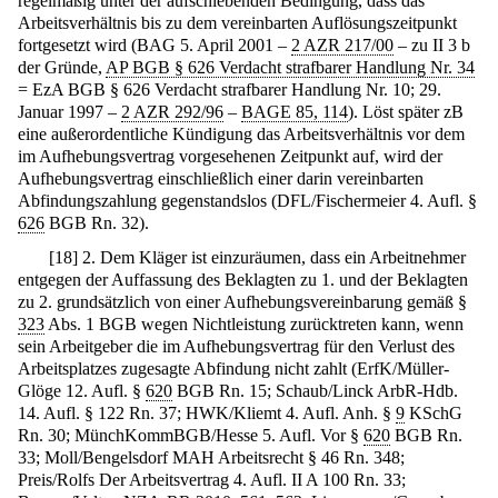
regelmäßig unter der aufschiebenden Bedingung, dass das
Arbeitsverhältnis bis zu dem vereinbarten Auflösungszeitpunkt
fortgesetzt wird (BAG 5. April 2001 –
2 AZR 217/00
– zu II 3 b
der Gründe,
AP BGB § 626 Verdacht strafbarer Handlung Nr. 34
= EzA BGB § 626 Verdacht strafbarer Handlung Nr. 10; 29.
Januar 1997 –
2 AZR 292/96
–
BAGE 85, 114
). Löst später zB
eine außerordentliche Kündigung das Arbeitsverhältnis vor dem
im Aufhebungsvertrag vorgesehenen Zeitpunkt auf, wird der
Aufhebungsvertrag einschließlich einer darin vereinbarten
Abfindungszahlung gegenstandslos (DFL/Fischermeier 4. Aufl. §
626
BGB Rn. 32).
[
18
]
2. Dem Kläger ist einzuräumen, dass ein Arbeitnehmer
entgegen der Auffassung des Beklagten zu 1. und der Beklagten
zu 2. grundsätzlich von einer Aufhebungsvereinbarung gemäß §
323
Abs. 1 BGB wegen Nichtleistung zurücktreten kann, wenn
sein Arbeitgeber die im Aufhebungsvertrag für den Verlust des
Arbeitsplatzes zugesagte Abfindung nicht zahlt (ErfK/Müller-
Glöge 12. Aufl. §
620
BGB Rn. 15; Schaub/Linck ArbR-Hdb.
14. Aufl. § 122 Rn. 37; HWK/Kliemt 4. Aufl. Anh. §
9
KSchG
Rn. 30; MünchKommBGB/Hesse 5. Aufl. Vor §
620
BGB Rn.
33; Moll/Bengelsdorf MAH Arbeitsrecht § 46 Rn. 348;
Preis/Rolfs Der Arbeitsvertrag 4. Aufl. II A 100 Rn. 33;