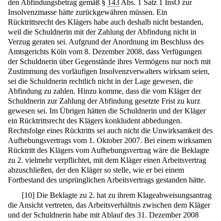
den Abfindungsbetrag gemäß §
143
Abs. 1 Satz 1 InsO zur
Insolvenzmasse hätte zurückgewähren müssen. Ein
Rücktrittsrecht des Klägers habe auch deshalb nicht bestanden,
weil die Schuldnerin mit der Zahlung der Abfindung nicht in
Verzug geraten sei. Aufgrund der Anordnung im Beschluss des
Amtsgerichts Köln vom 8. Dezember 2008, dass Verfügungen
der Schuldnerin über Gegenstände ihres Vermögens nur noch mit
Zustimmung des vorläufigen Insolvenzverwalters wirksam seien,
sei die Schuldnerin rechtlich nicht in der Lage gewesen, die
Abfindung zu zahlen. Hinzu komme, dass die vom Kläger der
Schuldnerin zur Zahlung der Abfindung gesetzte Frist zu kurz
gewesen sei. Im Übrigen hätten die Schuldnerin und der Kläger
ein Rücktrittsrecht des Klägers konkludent abbedungen.
Rechtsfolge eines Rücktritts sei auch nicht die Unwirksamkeit des
Aufhebungsvertrags vom 1. Oktober 2007. Bei einem wirksamen
Rücktritt des Klägers vom Aufhebungsvertrag wäre die Beklagte
zu 2. vielmehr verpflichtet, mit dem Kläger einen Arbeitsvertrag
abzuschließen, der den Kläger so stelle, wie er bei einem
Fortbestand des ursprünglichen Arbeitsvertrags gestanden hätte.
[
10
]
Die Beklagte zu 2. hat zu ihrem Klageabweisungsantrag
die Ansicht vertreten, das Arbeitsverhältnis zwischen dem Kläger
und der Schuldnerin habe mit Ablauf des 31. Dezember 2008