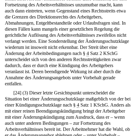
Fortsetzung des Arbeitsverhältnisses unzumutbar macht, kann
auch dann eintreten, wenn Gegenstand eines Rechtsstreits etwa
die Grenzen des Direktionsrechts des Arbeitgebers,
Abmahnungen, Entgeltbestandteile oder Urlaubsfragen sind. In
diesen Fällen kann mangels einer gesetzlichen Regelung die
gerichtliche Auflösung des Arbeitsverhältnisses zweifellos nicht
verlangt werden. Eine Sonderstellung der Änderungsschutzklage
wiederum ist insoweit nicht erkennbar. Der Streit über eine
Änderung der Arbeitsbedingungen nach §
4
Satz 2 KSchG
unterscheidet sich von den anderen Rechtsstreitigkeiten zwar
dadurch, dass er durch eine Kündigung des Arbeitgebers
veranlasst ist. Deren beendigende Wirkung ist aber durch die
Annahme des Änderungsangebots unter Vorbehalt gerade
entfallen.
[
24
]
(3) Dieser letzte Gesichtspunkt unterscheidet die
Situation bei einer Änderungsschutzklage maßgeblich von der bei
einer Kündigungsschutzklage nach §
4
Satz 1 KSchG. Anders als
mit einer reinen Beendigungskündigung bringt der Arbeitgeber
mit einer Änderungskündigung zum Ausdruck, dass er – wenn
auch unter anderen Bedingungen – zur Fortsetzung des
Arbeitsverhältnisses bereit ist. Der Arbeitnehmer hat die Wahl, ob
er das Änderungsangebot ablehnen oder – unter Vorbehalt –