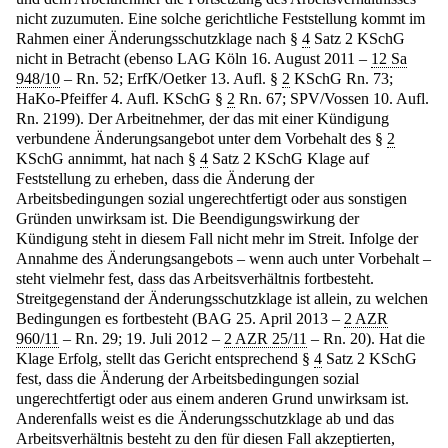
nicht zuzumuten. Eine solche gerichtliche Feststellung kommt im
Rahmen einer Änderungsschutzklage nach §
4
Satz 2 KSchG
nicht in Betracht (ebenso LAG Köln 16. August 2011 –
12 Sa
948/10
– Rn. 52; ErfK/Oetker 13. Aufl. §
2
KSchG Rn. 73;
HaKo-Pfeiffer 4. Aufl. KSchG §
2
Rn. 67; SPV/Vossen 10. Aufl.
Rn. 2199). Der Arbeitnehmer, der das mit einer Kündigung
verbundene Änderungsangebot unter dem Vorbehalt des §
2
KSchG annimmt, hat nach §
4
Satz 2 KSchG Klage auf
Feststellung zu erheben, dass die Änderung der
Arbeitsbedingungen sozial ungerechtfertigt oder aus sonstigen
Gründen unwirksam ist. Die Beendigungswirkung der
Kündigung steht in diesem Fall nicht mehr im Streit. Infolge der
Annahme des Änderungsangebots – wenn auch unter Vorbehalt –
steht vielmehr fest, dass das Arbeitsverhältnis fortbesteht.
Streitgegenstand der Änderungsschutzklage ist allein, zu welchen
Bedingungen es fortbesteht (BAG 25. April 2013 –
2 AZR
960/11
– Rn. 29; 19. Juli 2012 –
2 AZR 25/11
– Rn. 20). Hat die
Klage Erfolg, stellt das Gericht entsprechend §
4
Satz 2 KSchG
fest, dass die Änderung der Arbeitsbedingungen sozial
ungerechtfertigt oder aus einem anderen Grund unwirksam ist.
Anderenfalls weist es die Änderungsschutzklage ab und das
Arbeitsverhältnis besteht zu den für diesen Fall akzeptierten,