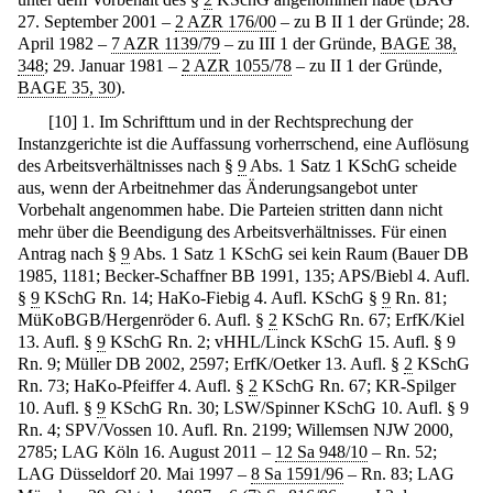
27. September 2001 –
2 AZR 176/00
– zu B II 1 der Gründe; 28.
April 1982 –
7 AZR 1139/79
– zu III 1 der Gründe,
BAGE 38,
348
; 29. Januar 1981 –
2 AZR 1055/78
– zu II 1 der Gründe,
BAGE 35, 30
).
[
10
]
1. Im Schrifttum und in der Rechtsprechung der
Instanzgerichte ist die Auffassung vorherrschend, eine Auflösung
des Arbeitsverhältnisses nach §
9
Abs. 1 Satz 1 KSchG scheide
aus, wenn der Arbeitnehmer das Änderungsangebot unter
Vorbehalt angenommen habe. Die Parteien stritten dann nicht
mehr über die Beendigung des Arbeitsverhältnisses. Für einen
Antrag nach §
9
Abs. 1 Satz 1 KSchG sei kein Raum (Bauer DB
1985, 1181; Becker-Schaffner BB 1991, 135; APS/Biebl 4. Aufl.
§
9
KSchG Rn. 14; HaKo-Fiebig 4. Aufl. KSchG §
9
Rn. 81;
MüKoBGB/Hergenröder 6. Aufl. §
2
KSchG Rn. 67; ErfK/Kiel
13. Aufl. §
9
KSchG Rn. 2; vHHL/Linck KSchG 15. Aufl. § 9
Rn. 9; Müller DB 2002, 2597; ErfK/Oetker 13. Aufl. §
2
KSchG
Rn. 73; HaKo-Pfeiffer 4. Aufl. §
2
KSchG Rn. 67; KR-Spilger
10. Aufl. §
9
KSchG Rn. 30; LSW/Spinner KSchG 10. Aufl. § 9
Rn. 4; SPV/Vossen 10. Aufl. Rn. 2199; Willemsen NJW 2000,
2785; LAG Köln 16. August 2011 –
12 Sa 948/10
– Rn. 52;
LAG Düsseldorf 20. Mai 1997 –
8 Sa 1591/96
– Rn. 83; LAG