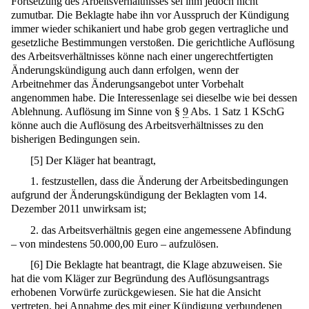
Fortsetzung des Arbeitsverhältnisses sei ihm jedoch nicht
zumutbar. Die Beklagte habe ihn vor Ausspruch der Kündigung
immer wieder schikaniert und habe grob gegen vertragliche und
gesetzliche Bestimmungen verstoßen. Die gerichtliche Auflösung
des Arbeitsverhältnisses könne nach einer ungerechtfertigten
Änderungskündigung auch dann erfolgen, wenn der
Arbeitnehmer das Änderungsangebot unter Vorbehalt
angenommen habe. Die Interessenlage sei dieselbe wie bei dessen
Ablehnung. Auflösung im Sinne von §
9
Abs. 1 Satz 1 KSchG
könne auch die Auflösung des Arbeitsverhältnisses zu den
bisherigen Bedingungen sein.
[
5
]
Der Kläger hat beantragt,
1. festzustellen, dass die Änderung der Arbeitsbedingungen
aufgrund der Änderungskündigung der Beklagten vom 14.
Dezember 2011 unwirksam ist;
2. das Arbeitsverhältnis gegen eine angemessene Abfindung
– von mindestens 50.000,00 Euro – aufzulösen.
[
6
]
Die Beklagte hat beantragt, die Klage abzuweisen. Sie
hat die vom Kläger zur Begründung des Auflösungsantrags
erhobenen Vorwürfe zurückgewiesen. Sie hat die Ansicht
vertreten, bei Annahme des mit einer Kündigung verbundenen