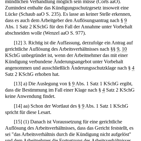
mündlichen Verhandlung möglich sein müsse (Corts aaO).
Zumindest enthalte das Kündigungsschutzgesetz insoweit eine
Lücke (Schaub aaO S. 235). Es lasse an keiner Stelle erkennen,
dass es auch dem Arbeitgeber den Auflösungsantrag nach §
9
Abs. 1 Satz 2 KSchG für den Fall der Annahme unter Vorbehalt
abschneiden wolle (Wenzel aaO S. 977).
[
12
]
3. Richtig ist die Auffassung, derzufolge ein Antrag auf
gerichtliche Auflösung des Arbeitsverhältnisses nach §§
9
,
10
KSchG unbegründet ist, wenn der Arbeitnehmer das mit einer
Kündigung verbundene Änderungsangebot unter Vorbehalt
angenommen und ausschließlich Änderungsschutzklage nach §
4
Satz 2 KSchG erhoben hat.
[
13
]
a) Die Auslegung von §
9
Abs. 1 Satz 1 KSchG ergibt,
dass die Bestimmung im Fall einer Klage nach §
4
Satz 2 KSchG
keine Anwendung findet.
[
14
]
aa) Schon der Wortlaut des §
9
Abs. 1 Satz 1 KSchG
spricht für diese Lesart.
[
15
]
(1) Danach ist Voraussetzung für eine gerichtliche
Auflösung des Arbeitsverhältnisses, dass das Gericht feststellt, es
sei "das Arbeitsverhältnis durch die Kündigung nicht aufgelöst"
und dem Arbeitnehmer die Fortsetzung des Arbeitsverhältnisses