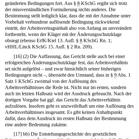
geänderten Bedingungen fort. Aus §
8
KSchG ergibt sich trotz
der missverständlichen Formulierung nichts anderes. Die
Bestimmung stellt lediglich klar, dass die mit der Annahme unter
Vorbehalt verbundene auflösende Bedingung rückwirkend
eintritt, der Arbeitsvertragsinhalt also von Anfang an unverändert
fortbesteht, wenn der Kläger mit der Änderungsschutzklage
obsiegt (ebenso ErfK/Kiel 13. Aufl. §
8
KSchG Rn. 1;
vHHL/Linck KSchG 15. Aufl. § 2 Rn. 209).
[
16
]
(2) Die Auffassung, das Gericht stelle auch bei einer
erfolgreichen Änderungsschutzklage fest, das Arbeitsverhältnis
sei nicht aufgelöst – und zwar hinsichtlich seiner bisherigen
Bedingungen nicht –, übersieht den Umstand, dass in §
9
Abs. 1
Satz 1 KSchG zweimal von der Auflösung des
Arbeitsverhältnisses die Rede ist. Nicht nur im ersten, sondern
auch im letzten Halbsatz wird der Ausdruck gebraucht. Nach der
dortigen Vorgabe hat ggf. das Gericht das Arbeitsverhältnis
aufzulösen. Insofern geht es unzweifelhaft um eine Auflösung des
Arbeitsverhältnisses insgesamt. Es gibt keinen Anhaltspunkt
dafür, dass dem Ausdruck im ersten Halbsatz der Bestimmung
eine andere Bedeutung zukäme.
[
17
]
bb) Die Entstehungsgeschichte des gesetzlichen