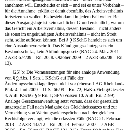
annehmen will. Entscheidet er sich – und sei es unter Vorbehalt –
für die Annahme, erklärt er damit ebenfalls, das Arbeitsverhältnis
fortsetzen zu wollen. Es besteht damit in jedem Fall weiter. Bei
dieser Ausgangslage ist kein sachlicher Grund ersichtlich, warum
das Gericht ein Arbeitsverhältnis, dessen Bestand – nicht anders
als sonst im ungekündigten Arbeitsverhältnis – nicht im Streit
steht, sollte auflösen können. Bei §
9
KSchG handelt es sich um
eine Ausnahmevorschrift. Das Kündigungsschutzgesetz ein
Bestandsschutz-, kein Abfindungsgesetz (BAG 24. März 2011 –
2 AZR 674/09
– Rn. 20; 8. Oktober 2009 –
2 AZR 682/08
– Rn.
13).
[
25
]
b) Die Voraussetzungen für eine analoge Anwendung
von §
9
Abs. 1 Satz 1 KSchG auf Fälle der
Änderungsschutzklage liegen nicht vor (ebenso LAG Rheinland-
Pfalz 4. Juni 2009 –
11 Sa 66/09
– Rn. 72; HaKo-Fiebig/Gieseler
4. Aufl. KSchG §
9
Rn. 1; SPV/Vossen 10. Aufl. Rn. 2199).
Analoge Gesetzesanwendung setzt voraus, dass der gesetzlich
ungeregelte Fall nach Maßgabe des Gleichheitssatzes und zur
Vermeidung von Wertungswidersprüchen nach der gleichen
Rechtsfolge verlangt, wie die erfassten Fälle (BAG 21. Februar
2013 –
2 AZR 433/12
– Rn. 20; 14. Februar 2007 –
7 ABR