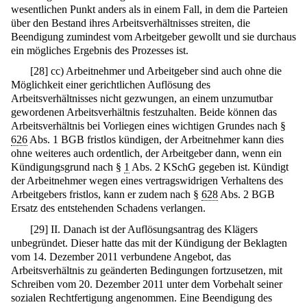
wesentlichen Punkt anders als in einem Fall, in dem die Parteien
über den Bestand ihres Arbeitsverhältnisses streiten, die
Beendigung zumindest vom Arbeitgeber gewollt und sie durchaus
ein mögliches Ergebnis des Prozesses ist.
[
28
]
cc) Arbeitnehmer und Arbeitgeber sind auch ohne die
Möglichkeit einer gerichtlichen Auflösung des
Arbeitsverhältnisses nicht gezwungen, an einem unzumutbar
gewordenen Arbeitsverhältnis festzuhalten. Beide können das
Arbeitsverhältnis bei Vorliegen eines wichtigen Grundes nach §
626
Abs. 1 BGB fristlos kündigen, der Arbeitnehmer kann dies
ohne weiteres auch ordentlich, der Arbeitgeber dann, wenn ein
Kündigungsgrund nach §
1
Abs. 2 KSchG gegeben ist. Kündigt
der Arbeitnehmer wegen eines vertragswidrigen Verhaltens des
Arbeitgebers fristlos, kann er zudem nach §
628
Abs. 2 BGB
Ersatz des entstehenden Schadens verlangen.
[
29
]
II. Danach ist der Auflösungsantrag des Klägers
unbegründet. Dieser hatte das mit der Kündigung der Beklagten
vom 14. Dezember 2011 verbundene Angebot, das
Arbeitsverhältnis zu geänderten Bedingungen fortzusetzen, mit
Schreiben vom 20. Dezember 2011 unter dem Vorbehalt seiner
sozialen Rechtfertigung angenommen. Eine Beendigung des