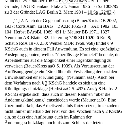
München 29. Oktober 1987 –
6 (7) Sa 816/86
– zu I 2 der
Gründe; LAG Rheinland-Pfalz 24. Januar 1986 –
6 Sa 1008/85
–
zu 3 der Gründe; LAG Berlin 2. März 1984 –
10 Sa 122/83
-).
[
11
]
2. Nach der Gegenauffassung (Bauer/Krets DB 2002,
1937; Corts Anm. zu BAG –
2 AZR 1055/78
– SAE 1982, 103,
104; Herbst BArbBl. 1969, 491 f.; Maurer BB 1971, 1327;
Neumann AR-Blattei 32. Lieferung 7/96 SD 1020. 6 Rn. 8;
Schaub RdA 1970, 230; Wenzel MDR 1969, 968) findet §
9
KSchG auch in diesem Fall Anwendung. Es sei eine großzügige
Auslegung geboten, weil es "überflüssige Förmelei" bedeute, den
Arbeitnehmer auf die Möglichkeit einer Eigenkündigung zu
verweisen (Bauer/Krets aaO S. 1939). Als Voraussetzung der
Auflösung genüge ein "Streit über die Feststellung der sozialen
Unwirksamkeit einer Kündigung" (Neumann aaO). Auch bei
dem Verfahren nach §
2
KSchG handele es sich um eine
Kündigungsschutzklage (Herbst aaO S. 492). Aus §
8
Halbs. 2
KSchG ergebe sich, dass auch in dessen Rahmen "über die
Änderungskündigung" entschieden werde (Maurer aaO). Eine
Unzumutbarkeit, das Arbeitsverhältnis fortzusetzen, trete zudem
nicht immer innerhalb der Frist von drei Wochen nach §
2
KSchG
ein, so dass eine Auflösung auch im Rahmen der
Änderungsschutzklage noch bis zum Schluss der letzten