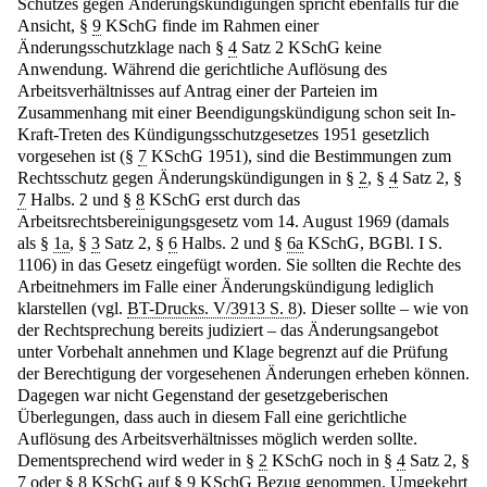
Schutzes gegen Änderungskündigungen spricht ebenfalls für die
Ansicht, §
9
KSchG finde im Rahmen einer
Änderungsschutzklage nach §
4
Satz 2 KSchG keine
Anwendung. Während die gerichtliche Auflösung des
Arbeitsverhältnisses auf Antrag einer der Parteien im
Zusammenhang mit einer Beendigungskündigung schon seit In-
Kraft-Treten des Kündigungsschutzgesetzes 1951 gesetzlich
vorgesehen ist (§
7
KSchG 1951), sind die Bestimmungen zum
Rechtsschutz gegen Änderungskündigungen in §
2
, §
4
Satz 2, §
7
Halbs. 2 und §
8
KSchG erst durch das
Arbeitsrechtsbereinigungsgesetz vom 14. August 1969 (damals
als §
1a
, §
3
Satz 2, §
6
Halbs. 2 und §
6a
KSchG, BGBl. I S.
1106) in das Gesetz eingefügt worden. Sie sollten die Rechte des
Arbeitnehmers im Falle einer Änderungskündigung lediglich
klarstellen (vgl.
BT-Drucks. V/3913 S. 8
). Dieser sollte – wie von
der Rechtsprechung bereits judiziert – das Änderungsangebot
unter Vorbehalt annehmen und Klage begrenzt auf die Prüfung
der Berechtigung der vorgesehenen Änderungen erheben können.
Dagegen war nicht Gegenstand der gesetzgeberischen
Überlegungen, dass auch in diesem Fall eine gerichtliche
Auflösung des Arbeitsverhältnisses möglich werden sollte.
Dementsprechend wird weder in §
2
KSchG noch in §
4
Satz 2, §
7
oder §
8
KSchG auf §
9
KSchG Bezug genommen. Umgekehrt