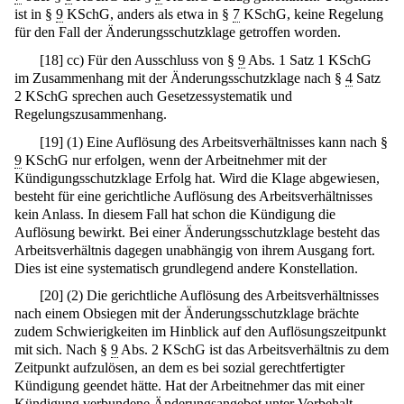
ist in §
9
KSchG, anders als etwa in §
7
KSchG, keine Regelung
für den Fall der Änderungsschutzklage getroffen worden.
[
18
]
cc) Für den Ausschluss von §
9
Abs. 1 Satz 1 KSchG
im Zusammenhang mit der Änderungsschutzklage nach §
4
Satz
2 KSchG sprechen auch Gesetzessystematik und
Regelungszusammenhang.
[
19
]
(1) Eine Auflösung des Arbeitsverhältnisses kann nach §
9
KSchG nur erfolgen, wenn der Arbeitnehmer mit der
Kündigungsschutzklage Erfolg hat. Wird die Klage abgewiesen,
besteht für eine gerichtliche Auflösung des Arbeitsverhältnisses
kein Anlass. In diesem Fall hat schon die Kündigung die
Auflösung bewirkt. Bei einer Änderungsschutzklage besteht das
Arbeitsverhältnis dagegen unabhängig von ihrem Ausgang fort.
Dies ist eine systematisch grundlegend andere Konstellation.
[
20
]
(2) Die gerichtliche Auflösung des Arbeitsverhältnisses
nach einem Obsiegen mit der Änderungsschutzklage brächte
zudem Schwierigkeiten im Hinblick auf den Auflösungszeitpunkt
mit sich. Nach §
9
Abs. 2 KSchG ist das Arbeitsverhältnis zu dem
Zeitpunkt aufzulösen, an dem es bei sozial gerechtfertigter
Kündigung geendet hätte. Hat der Arbeitnehmer das mit einer
Kündigung verbundene Änderungsangebot unter Vorbehalt