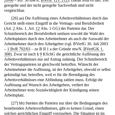
26/06
– Rn. 56 mwN,
BAGE 121, 212
). Daran fehlt es hier. Der
geregelte und der nicht geregelte Sachverhalt sind nicht
vergleichbar.
[
26
]
aa) Die Auflösung eines Arbeitsverhältnisses durch das
Gericht stellt einen Eingriff in die Vertrags- und Berufsfreiheit
(Art.
2
Abs. 1, Art.
12
Abs. 1 GG) der Parteien dar. Der
Schutzbereich der Berufsfreiheit umfasst sowohl die Wahl des
Arbeitsplatzes durch den Arbeitnehmer als auch die Auswahl der
Arbeitnehmer durch den Arbeitgeber (vgl. BVerfG 30. Juli 2003
–
1 BvR 792/03
– zu B II 1 a der Gründe mwN,
BVerfGK 1,
308
). Zwar ist nach §
9
KSchG die gerichtliche Auflösung des
Arbeitsverhältnisses nur auf Antrag zulässig. Der Schutzbereich
der Vertragsparteien ist gleichwohl betroffen. Wünscht der
Arbeitnehmer die Auflösung, ist der Arbeitgeber, obwohl er selbst
gekündigt hat, betroffen, weil er für die Beendigung des
Arbeitsverhältnisses eine Abfindung zahlen muss. Erfolgt die
Auflösung auf Wunsch des Arbeitgebers, verliert der
Arbeitnehmer trotz Sozialwidrigkeit der Kündigung seinen
Arbeitsplatz.
[
27
]
bb) Streiten die Parteien nur über die Bedingungen des
bestehenden Arbeitsverhältnisses, gibt es keinen Grund, einen
solchen gerichtlichen Eingriff vorzusehen. Die Situation ist im