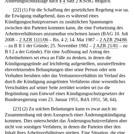
Änderungsschutzklage nach §
4
Satz 2 KSchG möglich.
[
22
]
(1) Für die Schaffung der gesetzlichen Regelung war ua.
die Erwägung maßgebend, dass es während eines
Kündigungsschutzprozesses zu zusätzlichen Spannungen
zwischen den Parteien kommen kann, die eine Fortsetzung des
Arbeitsverhältnisses unzumutbar erscheinen lassen (BAG 10. Juli
2008 –
2 AZR 1111/06
– Rn. 4 2; 14. Mai 1987 –
2 AZR 294/86
– zu B II 1 der Gründe; 25. November 1982 –
2 AZR 21/81
– zu
B I 2 a der Gründe). Für eine Auflösung auf Antrag des
Arbeitnehmers sei etwa an Fälle zu denken, in denen die
Kündigungsgründe auf leichtfertig aufgestellten, unzutreffenden
ehrverletzenden Behauptungen über seine Person oder sein
Verhalten beruhten oder das Vertrauensverhältnis im Verlauf des
durch die Kündigung ausgelösten Verfahrens ohne wesentliches
Verschulden auf seiner Seite zerrüttet worden sei (so die
Begründung zum Entwurf eines Kündigungsschutzgesetzes der
Bundesregierung vom 23. Januar 1951, RdA 1951, 58, 64).
[
23
]
(2) Zu solchen Belastungen kann es zwar auch im
Zusammenhang mit dem Ausspruch einer Änderungskündigung
kommen. Dies unterscheidet das Änderungsschutzverfahren aber
nicht von sonstigen Verfahren, in denen die Parteien über den
Inhalt ihres Arbeitsverhältnisses streiten. Eine Situation, die eine