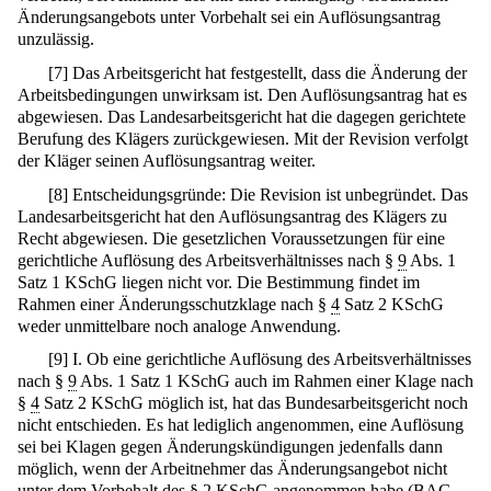
Änderungsangebots unter Vorbehalt sei ein Auflösungsantrag
unzulässig.
[
7
]
Das Arbeitsgericht hat festgestellt, dass die Änderung der
Arbeitsbedingungen unwirksam ist. Den Auflösungsantrag hat es
abgewiesen. Das Landesarbeitsgericht hat die dagegen gerichtete
Berufung des Klägers zurückgewiesen. Mit der Revision verfolgt
der Kläger seinen Auflösungsantrag weiter.
[
8
]
Entscheidungsgründe: Die Revision ist unbegründet. Das
Landesarbeitsgericht hat den Auflösungsantrag des Klägers zu
Recht abgewiesen. Die gesetzlichen Voraussetzungen für eine
gerichtliche Auflösung des Arbeitsverhältnisses nach §
9
Abs. 1
Satz 1 KSchG liegen nicht vor. Die Bestimmung findet im
Rahmen einer Änderungsschutzklage nach §
4
Satz 2 KSchG
weder unmittelbare noch analoge Anwendung.
[
9
]
I. Ob eine gerichtliche Auflösung des Arbeitsverhältnisses
nach §
9
Abs. 1 Satz 1 KSchG auch im Rahmen einer Klage nach
§
4
Satz 2 KSchG möglich ist, hat das Bundesarbeitsgericht noch
nicht entschieden. Es hat lediglich angenommen, eine Auflösung
sei bei Klagen gegen Änderungskündigungen jedenfalls dann
möglich, wenn der Arbeitnehmer das Änderungsangebot nicht
unter dem Vorbehalt des §
2
KSchG angenommen habe (BAG