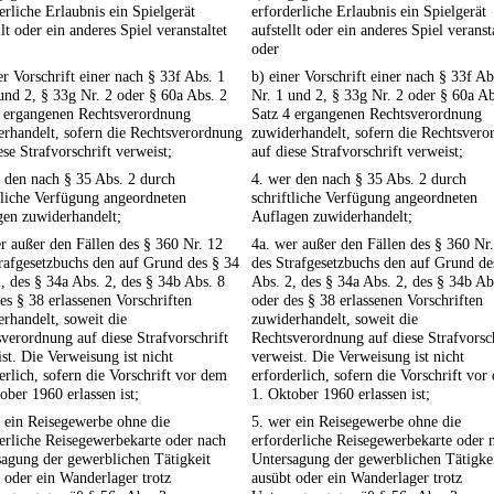
erliche Erlaubnis ein Spielgerät
erforderliche Erlaubnis ein Spielgerät
llt oder ein anderes Spiel veranstaltet
aufstellt oder ein anderes Spiel veranst
oder
er Vorschrift einer nach § 33f Abs. 1
b) einer Vorschrift einer nach § 33f Ab
und 2, § 33g Nr. 2 oder § 60a Abs. 2
Nr. 1 und 2, § 33g Nr. 2 oder § 60a Ab
4 ergangenen Rechtsverordnung
Satz 4 ergangenen Rechtsverordnung
rhandelt, sofern die Rechtsverordnung
zuwiderhandelt, sofern die Rechtsver
ese Strafvorschrift verweist;
auf diese Strafvorschrift verweist;
 den nach § 35 Abs. 2 durch
4. wer den nach § 35 Abs. 2 durch
tliche Verfügung angeordneten
schriftliche Verfügung angeordneten
gen zuwiderhandelt;
Auflagen zuwiderhandelt;
r außer den Fällen des § 360 Nr. 12
4a. wer außer den Fällen des § 360 Nr
rafgesetzbuchs den auf Grund des § 34
des Strafgesetzbuchs den auf Grund de
, des § 34a Abs. 2, des § 34b Abs. 8
Abs. 2, des § 34a Abs. 2, des § 34b Ab
es § 38 erlassenen Vorschriften
oder des § 38 erlassenen Vorschriften
rhandelt, soweit die
zuwiderhandelt, soweit die
verordnung auf diese Strafvorschrift
Rechtsverordnung auf diese Strafvorsch
st. Die Verweisung ist nicht
verweist. Die Verweisung ist nicht
erlich, sofern die Vorschrift vor dem
erforderlich, sofern die Vorschrift vor
ober 1960 erlassen ist;
1. Oktober 1960 erlassen ist;
 ein Reisegewerbe ohne die
5. wer ein Reisegewerbe ohne die
erliche Reisegewerbekarte oder nach
erforderliche Reisegewerbekarte oder 
agung der gewerblichen Tätigkeit
Untersagung der gewerblichen Tätigke
 oder ein Wanderlager trotz
ausübt oder ein Wanderlager trotz