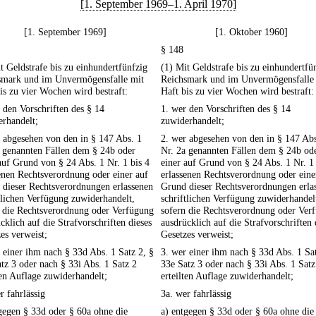
[1. September 1969–1. April 1970]
[1. September 1969]
[1. Oktober 1960]
§ 148
t Geldstrafe bis zu einhundertfünfzig
(1) Mit Geldstrafe bis zu einhundertfü
smark und im Unvermögensfalle mit
Reichsmark und im Unvermögensfalle
is zu vier Wochen wird bestraft:
Haft bis zu vier Wochen wird bestraft:
 den Vorschriften des § 14
1. wer den Vorschriften des § 14
rhandelt;
zuwiderhandelt;
 abgesehen von den in § 147 Abs. 1
2. wer abgesehen von den in § 147 Abs
 genannten Fällen dem § 24b oder
Nr. 2a genannten Fällen dem § 24b od
auf Grund von § 24 Abs. 1 Nr. 1 bis 4
einer auf Grund von § 24 Abs. 1 Nr. 1 
enen Rechtsverordnung oder einer auf
erlassenen Rechtsverordnung oder eine
 dieser Rechtsverordnungen erlassenen
Grund dieser Rechtsverordnungen erla
tlichen Verfügung zuwiderhandelt,
schriftlichen Verfügung zuwiderhandel
n die Rechtsverordnung oder Verfügung
sofern die Rechtsverordnung oder Ver
cklich auf die Strafvorschriften dieses
ausdrücklich auf die Strafvorschriften 
es verweist;
Gesetzes verweist;
 einer ihm nach § 33d Abs. 1 Satz 2, §
3. wer einer ihm nach § 33d Abs. 1 Sat
tz 3 oder nach § 33i Abs. 1 Satz 2
33e Satz 3 oder nach § 33i Abs. 1 Satz
ten Auflage zuwiderhandelt;
erteilten Auflage zuwiderhandelt;
r fahrlässig
3a. wer fahrlässig
gegen § 33d oder § 60a ohne die
a) entgegen § 33d oder § 60a ohne die