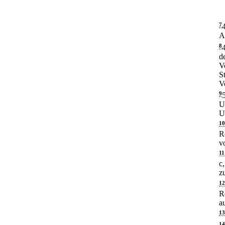
7
A
8
d
V
S
V
9
U
U
10
R
v
11
c
z
12
R
a
13
14