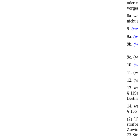
oder e
vorges
8a. we
nicht 
9.
(we
9a.
(w
9b.
(w
9c. (w
10.
(w
11. (w
12. (w
13. w
§ 119a
Besti
14. we
§ 15b 
(2) [1
strafb
Zuwid
73 Str