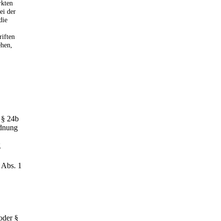
rkten
ei der
die
riften
ehen,
 § 24b
rdnung
g
 Abs. 1
oder §