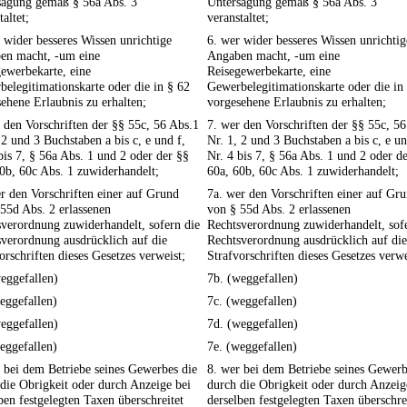
sagung gemäß § 56a Abs. 3
Untersagung gemäß § 56a Abs. 3
taltet;
veranstaltet;
 wider besseres Wissen unrichtige
6. wer wider besseres Wissen unrichtig
en macht, -um eine
Angaben macht, -um eine
ewerbekarte, eine
Reisegewerbekarte, eine
elegitimationskarte oder die in § 62
Gewerbelegitimationskarte oder die in
ehene Erlaubnis zu erhalten;
vorgesehene Erlaubnis zu erhalten;
 den Vorschriften der §§ 55c, 56 Abs.1
7. wer den Vorschriften der §§ 55c, 5
 2 und 3 Buchstaben a bis c, e und f,
Nr. 1, 2 und 3 Buchstaben a bis c, e un
bis 7, § 56a Abs. 1 und 2 oder der §§
Nr. 4 bis 7, § 56a Abs. 1 und 2 oder d
0b, 60c Abs. 1 zuwiderhandelt;
60a, 60b, 60c Abs. 1 zuwiderhandelt;
r den Vorschriften einer auf Grund
7a. wer den Vorschriften einer auf Gr
55d Abs. 2 erlassenen
von § 55d Abs. 2 erlassenen
verordnung zuwiderhandelt, sofern die
Rechtsverordnung zuwiderhandelt, sof
verordnung ausdrücklich auf die
Rechtsverordnung ausdrücklich auf die
orschriften dieses Gesetzes verweist;
Strafvorschriften dieses Gesetzes verwe
eggefallen)
7b. (weggefallen)
eggefallen)
7c. (weggefallen)
eggefallen)
7d. (weggefallen)
eggefallen)
7e. (weggefallen)
 bei dem Betriebe seines Gewerbes die
8. wer bei dem Betriebe seines Gewerb
die Obrigkeit oder durch Anzeige bei
durch die Obrigkeit oder durch Anzeig
ben festgelegten Taxen überschreitet
derselben festgelegten Taxen überschre