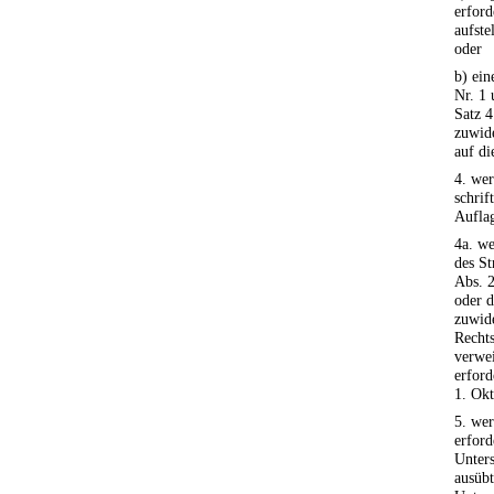
erford
aufste
oder
b) ein
Nr. 1 
Satz 
zuwide
auf di
4. wer
schrif
Aufla
4a. we
des St
Abs. 2
oder d
zuwide
Rechts
verwei
erford
1. Okt
5. wer
erford
Unters
ausübt