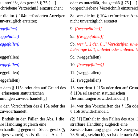
s unterläßt, das gemäß § 75 […]
oder es unterläßt, das gemäß § 75 […]
chriebene Verzeichniß einzureichen;
vorgeschriebene Verzeichniß einzureic
r die im § 104u erforderten Anzeigen
8a. wer die im § 104u erforderten Anz
unverzüglich erstattet;
nicht unverzüglich erstattet;
ggefallen)
9.
[(weggefallen)]
eggefallen)
9a.
[(weggefallen)]
eggefallen)
9b.
wer […] den […] Vorschriften zuwi
Lehrlinge hält, anleitet oder anleiten l
eggefallen)
9c. (weggefallen)
eggefallen)
10.
[(weggefallen)]
eggefallen)
11. (weggefallen)
eggefallen)
12. (weggefallen)
er dem § 115a oder den auf Grund des
13. wer dem § 115a oder den auf Grun
 erlassenen statutarischen
§ 119a erlassenen statutarischen
mmungen zuwiderhandelt[;]
Bestimmungen zuwiderhandelt[;]
r den Vorschriften des § 15a oder des
14. wer den Vorschriften des § 15a ode
zuwiderhandelt.
§ 15b zuwiderhandelt.
] Enthält in den Fällen des Abs. 1 die
(2) [1] Enthält in den Fällen des Abs. 
are Handlung zugleich eine
strafbare Handlung zugleich eine
erhandlung gegen ein Steuergesetz (§
Zuwiderhandlung gegen ein Steuergese
afgesetzbuch), so ist die nach Abs. 1
73 Strafgesetzbuch), so ist die nach Ab