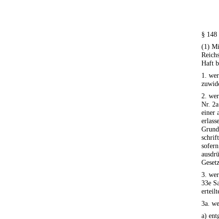
§ 148
(1) Mi
Reich
Haft b
1. wer
zuwide
2. wer
Nr. 2a
einer 
erlass
Grund
schrif
sofer
ausdrü
Gesetz
3. wer
33e Sa
erteil
3a. we
a) ent