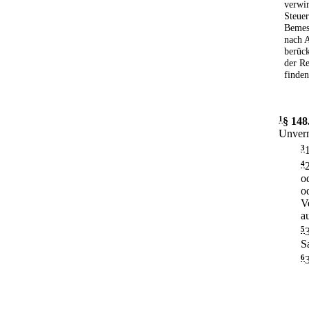
verwir
Steuer
Bemess
nach A
berück
der R
finde
1
§ 148
Unverm
3
4
o
o
V
a
5
S
6