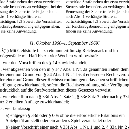
kte Strafe neben der etwa verwirkten
verwirkte Strafe neben der etwa verwi
strafe besonders zu verhängen; bei der
Steuerstrafe besonders zu verhängen; b
ung der Steuerstrafe ist jedoch die
Bemessung der Steuerstrafe ist jedoch 
bs. 1 verhängte Strafe zu
nach Abs. 1 verhängte Strafe zu
sichtigen. [2] Soweit die Vorschriften
berücksichtigen. [2] Soweit die Vorsch
eichsabgabenordnung entgegenstehen,
der Reichsabgabenordnung entgegenst
n sie keine Anwendung.
finden sie keine Anwendung.
[1. Oktober 1960–1. September 1969]
.
2
(1) Mit Geldstrafe bis zu einhundertfünfzig Reichsmark und im
ögensfalle mit Haft bis zu vier Wochen wird bestraft:
1.
wer den Vorschriften des § 14 zuwiderhandelt;
2.
wer abgesehen von den in § 147 Abs. 1 Nr. 2a genannten Fällen dem
der einer auf Grund von § 24 Abs. 1 Nr. 1 bis 4 erlassenen Rechtsvero
der einer auf Grund dieser Rechtsverordnungen erlassenen schriftlichen
erfügung zuwiderhandelt, sofern die Rechtsverordnung oder Verfügun
usdrücklich auf die Strafvorschriften dieses Gesetzes verweist;
3.
wer einer ihm nach § 33d Abs. 1 Satz 2, § 33e Satz 3 oder nach § 33i
atz 2 erteilten Auflage zuwiderhandelt;
3a.
wer fahrlässig
a)
entgegen § 33d oder § 60a ohne die erforderliche Erlaubnis ein
Spielgerät aufstellt oder ein anderes Spiel veranstaltet oder
b)
einer Vorschrift einer nach § 33f Abs. 1 Nr. 1 und 2, § 33g Nr. 2 