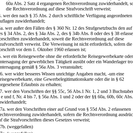
60a Abs. 2 Satz 4 ergangenen Rechtsverordnung zuwiderhandelt, s
die Rechtsverordnung auf diese Strafvorschrift verweist;
4.
wer den nach § 35 Abs. 2 durch schriftliche Verfügung angeordneten
uflagen zuwiderhandelt;
4a.
wer außer den Fällen des § 360 Nr. 12 des Strafgesetzbuchs den au
es § 34 Abs. 2, des § 34a Abs. 2, des § 34b Abs. 8 oder des § 38 erlass
orschriften zuwiderhandelt, soweit die Rechtsverordnung auf diese
trafvorschrift verweist. Die Verweisung ist nicht erforderlich, sofern die
orschrift vor dem 1. Oktober 1960 erlassen ist;
5.
wer ein Reisegewerbe ohne die erforderliche Reisegewerbekarte ode
ntersagung der gewerblichen Tätigkeit ausübt oder ein Wanderlager tro
ntersagung gemäß § 56a Abs. 3 veranstaltet;
6.
wer wider besseres Wissen unrichtige Angaben macht, -um eine
eisegewerbekarte, eine Gewerbelegitimationskarte oder die in § 62
orgesehene Erlaubnis zu erhalten;
7.
wer den Vorschriften der §§ 55c, 56 Abs.1 Nr. 1, 2 und 3 Buchstaben
, e und f, Nr. 4 bis 7, § 56a Abs. 1 und 2 oder der §§ 60a, 60b, 60c Abs.
uwiderhandelt;
7a.
wer den Vorschriften einer auf Grund von § 55d Abs. 2 erlassenen
echtsverordnung zuwiderhandelt, sofern die Rechtsverordnung ausdrüc
uf die Strafvorschriften dieses Gesetzes verweist;
7b.
(weggefallen)