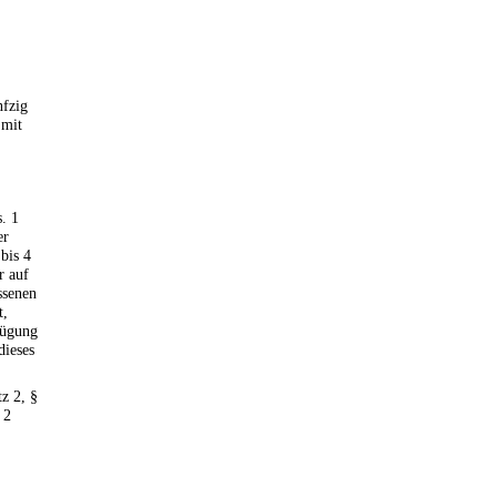
nfzig
 mit
. 1
er
bis 4
r auf
ssenen
t,
fügung
dieses
z 2, §
 2