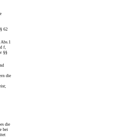
e
 § 62
6 Abs.1
d f,
er §§
und
ern die
ist;
es die
e bei
itet