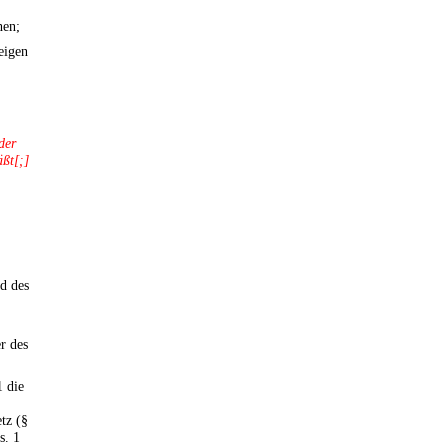
hen;
eigen
der
äßt[;]
d des
r des
1 die
tz (§
s. 1