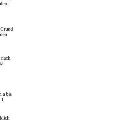
ofern
f Grund
enen
r nach
tz
 a bis
 1
klich