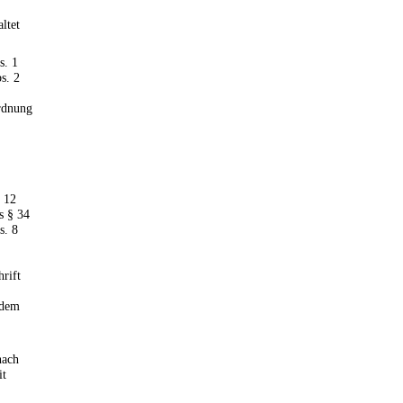
altet
s. 1
s. 2
ordnung
. 12
s § 34
s. 8
rift
 dem
nach
it