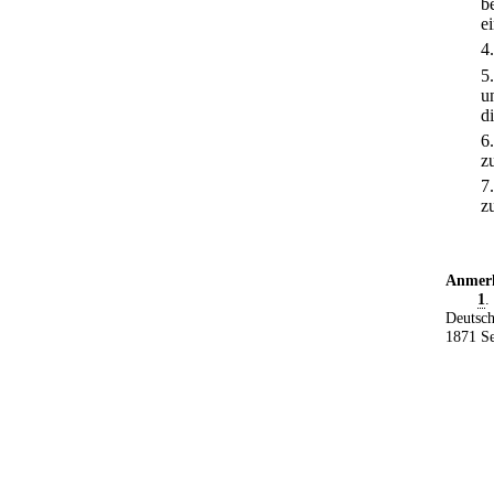
b
e
4
5
u
di
6
z
7
z
Anmer
1
.
Deutsch
1871 Se