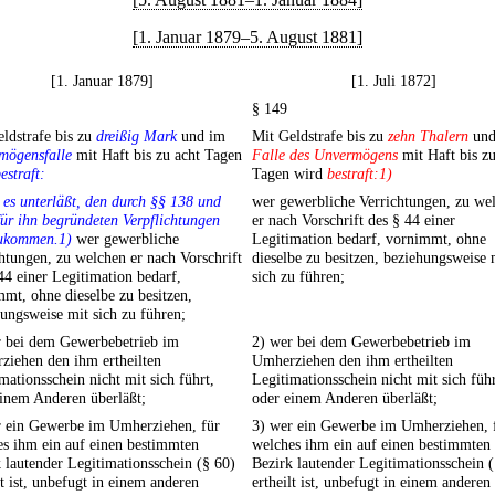
[1. Januar 1879–5. August 1881]
[1. Januar 1879]
[1. Juli 1872]
§ 149
ldstrafe bis zu
dreißig Mark
und im
Mit Geldstrafe bis zu
zehn Thalern
und
mögensfalle
mit Haft bis zu acht Tagen
Falle des Unvermögens
mit Haft bis zu
estraft:
Tagen wird
bestraft:1)
 es unterläßt, den durch §§ 138 und
wer gewerbliche Verrichtungen, zu we
ür ihn begründeten Verpflichtungen
er nach Vorschrift des § 44 einer
ukommen.1)
wer gewerbliche
Legitimation bedarf, vornimmt, ohne
htungen, zu welchen er nach Vorschrift
dieselbe zu besitzen, beziehungsweise 
44 einer Legitimation bedarf,
sich zu führen;
mt, ohne dieselbe zu besitzen,
ungsweise mit sich zu führen;
r bei dem Gewerbebetrieb im
2) wer bei dem Gewerbebetrieb im
ziehen den ihm ertheilten
Umherziehen den ihm ertheilten
mationsschein nicht mit sich führt,
Legitimationsschein nicht mit sich führ
inem Anderen überläßt;
oder einem Anderen überläßt;
r ein Gewerbe im Umherziehen, für
3) wer ein Gewerbe im Umherziehen, 
s ihm ein auf einen bestimmten
welches ihm ein auf einen bestimmten
 lautender Legitimationsschein (§ 60)
Bezirk lautender Legitimationsschein 
lt ist, unbefugt in einem anderen
ertheilt ist, unbefugt in einem anderen