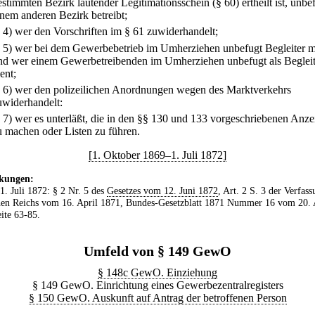
estimmten Bezirk lautender Legitimationsschein (§ 60) ertheilt ist, unbef
inem anderen Bezirk betreibt;
.
4) wer den Vorschriften im § 61 zuwiderhandelt;
.
5) wer bei dem Gewerbebetrieb im Umherziehen unbefugt Begleiter mi
nd wer einem Gewerbetreibenden im Umherziehen unbefugt als Begleit
ent;
.
6) wer den polizeilichen Anordnungen wegen des Marktverkehrs
uwiderhandelt:
.
7) wer es unterläßt, die in den §§ 130 und 133 vorgeschriebenen Anze
u machen oder Listen zu führen.
[1. Oktober 1869–1. Juli 1872]
kungen:
 1. Juli 1872: § 2 Nr. 5 des
Gesetzes vom 12. Juni 1872
, Art. 2 S. 3 der Verfas
en Reichs vom 16. April 1871, Bundes-Gesetzblatt 1871 Nummer 16 vom 20. 
ite 63-85.
Umfeld von § 149 GewO
§ 148c GewO. Einziehung
§ 149 GewO. Einrichtung eines Gewerbezentralregisters
§ 150 GewO. Auskunft auf Antrag der betroffenen Person