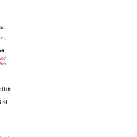
hrt
ent;
lt:
 und
chen
t Haft
§ 44