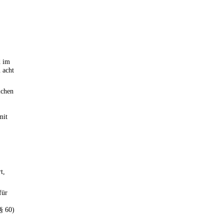
 im
 acht
lchen
mit
t,
für
(§ 60)