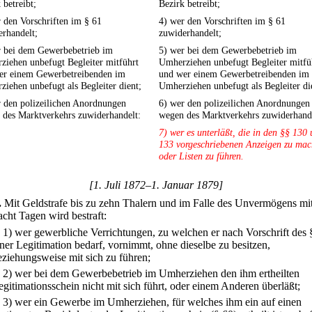
 betreibt;
Bezirk betreibt;
 den Vorschriften im § 61
4) wer den Vorschriften im § 61
rhandelt;
zuwiderhandelt;
r bei dem Gewerbebetrieb im
5) wer bei dem Gewerbebetrieb im
ziehen unbefugt Begleiter mitführt
Umherziehen unbefugt Begleiter mitfü
er einem Gewerbetreibenden im
und wer einem Gewerbetreibenden im
iehen unbefugt als Begleiter dient;
Umherziehen unbefugt als Begleiter di
r den polizeilichen Anordnungen
6) wer den polizeilichen Anordnungen
 des Marktverkehrs zuwiderhandelt:
wegen des Marktverkehrs zuwiderhande
7) wer es unterläßt, die in den §§ 130
133 vorgeschriebenen Anzeigen zu ma
oder Listen zu führen.
[1. Juli 1872–1. Januar 1879]
.
Mit Geldstrafe bis zu zehn Thalern und im Falle des Unvermögens mi
acht Tagen wird bestraft:
.
1) wer gewerbliche Verrichtungen, zu welchen er nach Vorschrift des 
iner Legitimation bedarf, vornimmt, ohne dieselbe zu besitzen,
eziehungsweise mit sich zu führen;
.
2) wer bei dem Gewerbebetrieb im Umherziehen den ihm ertheilten
egitimationsschein nicht mit sich führt, oder einem Anderen überläßt;
.
3) wer ein Gewerbe im Umherziehen, für welches ihm ein auf einen