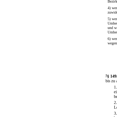
Bezirk
4) wer
zuwide
5) we
Umher
und w
Umherz
6) we
wegen
1
§ 149
bis zu 
1
e
b
2
L
3