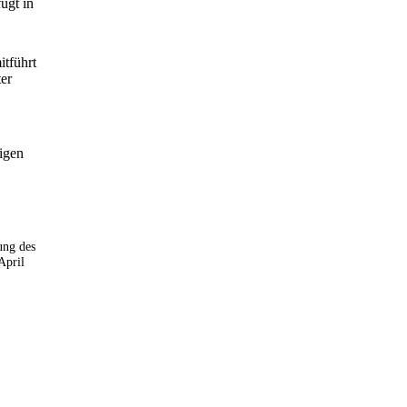
ugt in
tführt
er
igen
sung des
April