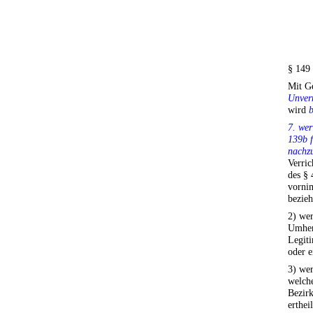
§ 149
Mit Ge
Unver
wird
b
7. wer
139b f
nachz
Verric
des § 
vornim
bezieh
2) we
Umher
Legiti
oder e
3) we
welche
Bezirk
erthei