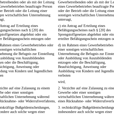
etreibenden oder als mit der Leitung
Gewerbetreibenden oder als mit der L
Gewerbebetriebes beauftragte Person
eines Gewerbebetriebes beauftragte Pe
er Betrieb oder die Leitung einer
oder der Betrieb oder die Leitung eine
gen wirtschaftlichen Unternehmung
sonstigen wirtschaftlichen Unternehm
agt,
untersagt,
 Antrag auf Erteilung eines
c) ein Antrag auf Erteilung eines
gungsscheines nach § [20] des
Befähigungsscheines nach § [20] des
stoffgesetzes abgelehnt oder ein
Sprengstoffgesetzes abgelehnt oder ein
ter Befähigungsschein entzogen oder
erteilter Befähigungsschein entzogen o
 Rahmen eines Gewerbebetriebes oder
d) im Rahmen eines Gewerbebetriebes
sonstigen wirtschaftlichen
einer sonstigen wirtschaftlichen
nehmung die Befugnis zur Einstellung
Unternehmung die Befugnis zur Einste
Ausbildung von Auszubildenden
oder Ausbildung von Auszubildenden
en oder die Beschäftigung,
entzogen oder die Beschäftigung,
sichtigung, Anweisung oder
Beaufsichtigung, Anweisung oder
ldung von Kindern und Jugendlichen
Ausbildung von Kindern und Jugendli
ten
verboten
wird,
zichte auf eine Zulassung zu einem
2. Verzichte auf eine Zulassung zu ei
e oder einer sonstigen
Gewerbe oder einer sonstigen
chaftlichen Unternehmung während
wirtschaftlichen Unternehmung währe
 Rücknahme- oder Widerrufsverfahrens,
eines Rücknahme- oder Widerrufsverfa
htskräftige Bußgeldentscheidungen,
3. rechtskräftige Bußgeldentscheidung
ondere auch solche wegen einer
insbesondere auch solche wegen einer