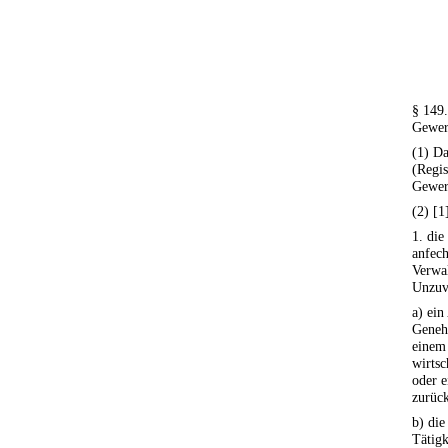
§ 149.
Gewerb
(1) Da
(Regis
Gewerb
(2) [1
1. die
anfech
Verwa
Unzuve
a) ein
Geneh
einem
wirts
oder e
zurüc
b) die
Tätigk