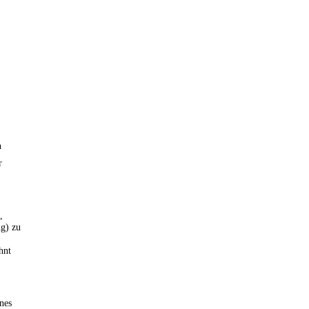
n
r
,
g) zu
hnt
ines