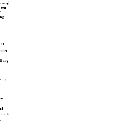
eitung
rson
r
ung
der
 oder
llung
chen
nem
nd
hrens,
en,