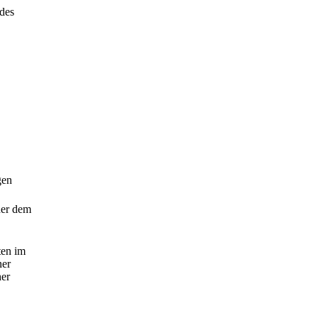
 des
gen
der dem
ten im
ner
her