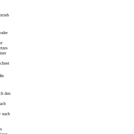
trieb
 oder
er
etzes
iner
ichnet
uße
ach den
nach
r nach
s