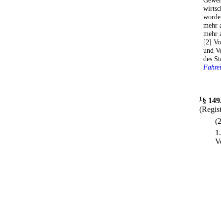
Gewerb
wirts
worden
mehr a
mehr a
[2] Vo
und V
des St
Fahrei
1
§ 149
(Regis
(
1
V