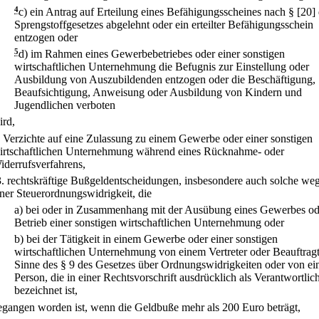
4
c)
ein Antrag auf Erteilung eines Befähigungsscheines nach § [20]
Sprengstoffgesetzes abgelehnt oder ein erteilter Befähigungsschein
entzogen oder
5
d)
im Rahmen eines Gewerbebetriebes oder einer sonstigen
wirtschaftlichen Unternehmung die Befugnis zur Einstellung oder
Ausbildung von Auszubildenden entzogen oder die Beschäftigung,
Beaufsichtigung, Anweisung oder Ausbildung von Kindern und
Jugendlichen verboten
ird,
.
Verzichte auf eine Zulassung zu einem Gewerbe oder einer sonstigen
irtschaftlichen Unternehmung während eines Rücknahme- oder
iderrufsverfahrens,
3.
rechtskräftige Bußgeldentscheidungen, insbesondere auch solche we
iner Steuerordnungswidrigkeit, die
a)
bei oder in Zusammenhang mit der Ausübung eines Gewerbes o
Betrieb einer sonstigen wirtschaftlichen Unternehmung oder
b)
bei der Tätigkeit in einem Gewerbe oder einer sonstigen
wirtschaftlichen Unternehmung von einem Vertreter oder Beauftrag
Sinne des § 9 des Gesetzes über Ordnungswidrigkeiten oder von ei
Person, die in einer Rechtsvorschrift ausdrücklich als Verantwortlic
bezeichnet ist,
egangen worden ist, wenn die Geldbuße mehr als 200 Euro beträgt,