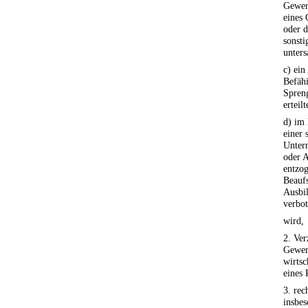
Gewerb
eines 
oder d
sonsti
unters
c) ein
Befähi
Spreng
erteil
d) im
einer 
Unter
oder 
entzog
Beauf
Ausbi
verbo
wird,
2. Ver
Gewerb
wirts
eines
3. rec
insbes