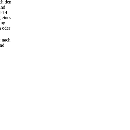
ach den
und
nd 4
 eines
ung
n oder
e nach
ind.