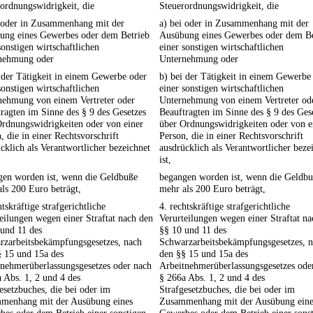
ordnungswidrigkeit, die
Steuerordnungswidrigkeit, die
i oder in Zusammenhang mit der
a) bei oder in Zusammenhang mit der
ung eines Gewerbes oder dem Betrieb
Ausübung eines Gewerbes oder dem Be
sonstigen wirtschaftlichen
einer sonstigen wirtschaftlichen
nehmung oder
Unternehmung oder
 der Tätigkeit in einem Gewerbe oder
b) bei der Tätigkeit in einem Gewerbe
sonstigen wirtschaftlichen
einer sonstigen wirtschaftlichen
nehmung von einem Vertreter oder
Unternehmung von einem Vertreter od
ragten im Sinne des § 9 des Gesetzes
Beauftragten im Sinne des § 9 des Ges
Ordnungswidrigkeiten oder von einer
über Ordnungswidrigkeiten oder von e
, die in einer Rechtsvorschrift
Person, die in einer Rechtsvorschrift
cklich als Verantwortlicher bezeichnet
ausdrücklich als Verantwortlicher beze
ist,
gen worden ist, wenn die Geldbuße
begangen worden ist, wenn die Geldb
ls 200 Euro beträgt,
mehr als 200 Euro beträgt,
htskräftige strafgerichtliche
4. rechtskräftige strafgerichtliche
eilungen wegen einer Straftat nach den
Verurteilungen wegen einer Straftat n
und 11 des
§§ 10 und 11 des
rzarbeitsbekämpfungsgesetzes, nach
Schwarzarbeitsbekämpfungsgesetzes, 
§ 15 und 15a des
den §§ 15 und 15a des
tnehmerüberlassungsgesetzes oder nach
Arbeitnehmerüberlassungsgesetzes ode
 Abs. 1, 2 und 4 des
§ 266a Abs. 1, 2 und 4 des
esetzbuches, die bei oder im
Strafgesetzbuches, die bei oder im
menhang mit der Ausübung eines
Zusammenhang mit der Ausübung eine