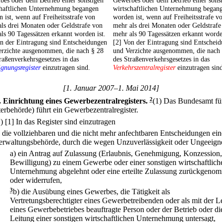
es oder dem Betrieb einer sonstigen
Gewerbes oder dem Betrieb einer sons
chaftlichen Unternehmung begangen
wirtschaftlichen Unternehmung began
 ist, wenn auf Freiheitsstrafe von
worden ist, wenn auf Freiheitsstrafe v
ls drei Monaten oder Geldstrafe von
mehr als drei Monaten oder Geldstrafe
ls 90 Tagessätzen erkannt worden ist.
mehr als 90 Tagessätzen erkannt worde
n der Eintragung sind Entscheidungen
[2] Von der Eintragung sind Entschei
erzichte ausgenommen, die nach § 28
und Verzichte ausgenommen, die nach
raßenverkehrsgesetzes in das
des Straßenverkehrsgesetzes in das
gnungsregister
einzutragen sind.
Verkehrszentralregister
einzutragen sin
[1. Januar 2007–1. Mai 2014]
.
Einrichtung eines Gewerbezentralregisters.
2
(1) Das Bundesamt für
terbehörde) führt ein Gewerbezentralregister.
2)
[1] In das Register sind einzutragen
.
die vollziehbaren und die nicht mehr anfechtbaren Entscheidungen ein
erwaltungsbehörde, durch die wegen Unzuverlässigkeit oder Ungeeigne
a)
ein Antrag auf Zulassung (Erlaubnis, Genehmigung, Konzession,
Bewilligung) zu einem Gewerbe oder einer sonstigen wirtschaftlich
Unternehmung abgelehnt oder eine erteilte Zulassung zurückgeno
oder widerrufen,
3
b)
die Ausübung eines Gewerbes, die Tätigkeit als
Vertretungsberechtigter eines Gewerbetreibenden oder als mit der L
eines Gewerbebetriebes beauftragte Person oder der Betrieb oder di
Leitung einer sonstigen wirtschaftlichen Unternehmung untersagt,