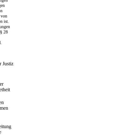
tigen
gen
on
 von
n ist.
dungen
 § 28
d.
 Justiz
er
theit
en
mmen
eitung
e