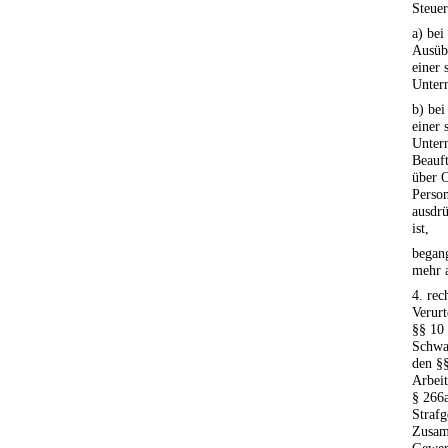
Steuer
a) be
Ausüb
einer 
Unter
b) bei
einer 
Unter
Beauft
über 
Person
ausdrü
ist,
began
mehr a
4. rec
Verurt
§§ 10 
Schwa
den §
Arbei
§ 266a
Strafg
Zusam