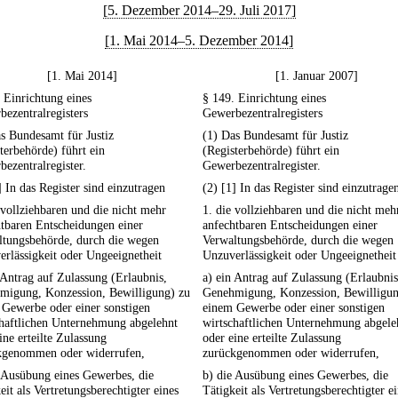
[5. Dezember 2014–29. Juli 2017]
[1. Mai 2014–5. Dezember 2014]
[1. Mai 2014]
[1. Januar 2007]
 Einrichtung eines
§ 149. Einrichtung eines
ezentralregisters
Gewerbezentralregisters
s Bundesamt für Justiz
(1) Das Bundesamt für Justiz
terbehörde) führt ein
(Registerbehörde) führt ein
ezentralregister.
Gewerbezentralregister.
] In das Register sind einzutragen
(2) [1] In das Register sind einzutrage
 vollziehbaren und die nicht mehr
1. die vollziehbaren und die nicht meh
tbaren Entscheidungen einer
anfechtbaren Entscheidungen einer
ltungsbehörde, durch die wegen
Verwaltungsbehörde, durch die wegen
rlässigkeit oder Ungeeignetheit
Unzuverlässigkeit oder Ungeeignetheit
 Antrag auf Zulassung (Erlaubnis,
a) ein Antrag auf Zulassung (Erlaubnis
migung, Konzession, Bewilligung) zu
Genehmigung, Konzession, Bewilligun
 Gewerbe oder einer sonstigen
einem Gewerbe oder einer sonstigen
chaftlichen Unternehmung abgelehnt
wirtschaftlichen Unternehmung abgele
ine erteilte Zulassung
oder eine erteilte Zulassung
kgenommen oder widerrufen,
zurückgenommen oder widerrufen,
 Ausübung eines Gewerbes, die
b) die Ausübung eines Gewerbes, die
eit als Vertretungsberechtigter eines
Tätigkeit als Vertretungsberechtigter e