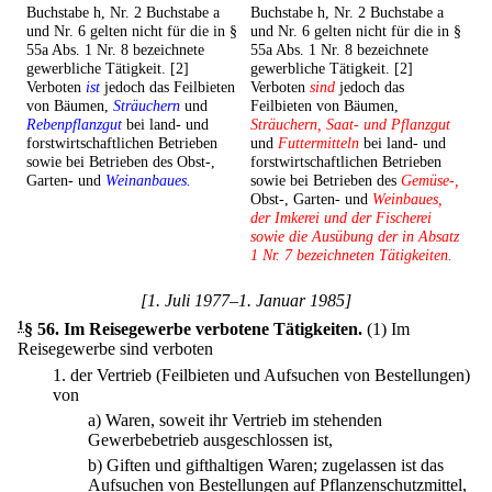
Buchstabe h, Nr. 2 Buchstabe a
Buchstabe h, Nr. 2 Buchstabe a
und Nr. 6 gelten nicht für die in §
und Nr. 6 gelten nicht für die in §
55a Abs. 1 Nr. 8 bezeichnete
55a Abs. 1 Nr. 8 bezeichnete
gewerbliche Tätigkeit. [2]
gewerbliche Tätigkeit. [2]
Verboten
ist
jedoch das Feilbieten
Verboten
sind
jedoch das
von Bäumen,
Sträuchern
und
Feilbieten von Bäumen,
Rebenpflanzgut
bei land- und
Sträuchern, Saat- und Pflanzgut
forstwirtschaftlichen Betrieben
und
Futtermitteln
bei land- und
sowie bei Betrieben des Obst-,
forstwirtschaftlichen Betrieben
Garten- und
Weinanbaues.
sowie bei Betrieben des
Gemüse-,
Obst-, Garten- und
Weinbaues,
der Imkerei und der Fischerei
sowie die Ausübung der in Absatz
1 Nr. 7 bezeichneten Tätigkeiten.
[1. Juli 1977–1. Januar 1985]
1
§ 56
.
Im Reisegewerbe verbotene Tätigkeiten.
(1) Im
Reisegewerbe sind verboten
1.
der Vertrieb (Feilbieten und Aufsuchen von Bestellungen)
von
a)
Waren, soweit ihr Vertrieb im stehenden
Gewerbebetrieb ausgeschlossen ist,
b)
Giften und gifthaltigen Waren; zugelassen ist das
Aufsuchen von Bestellungen auf Pflanzenschutzmittel,