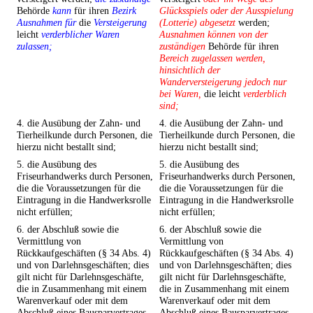
Behörde
kann
für ihren
Bezirk
Glücksspiels oder der Ausspielung
Ausnahmen für
die
Versteigerung
(Lotterie) abgesetzt
werden;
leicht
verderblicher Waren
Ausnahmen können von der
zulassen;
zuständigen
Behörde für ihren
Bereich zugelassen werden,
hinsichtlich der
Wanderversteigerung jedoch nur
bei Waren,
die leicht
verderblich
sind;
4. die Ausübung der Zahn- und
4. die Ausübung der Zahn- und
Tierheilkunde durch Personen, die
Tierheilkunde durch Personen, die
hierzu nicht bestallt sind;
hierzu nicht bestallt sind;
5. die Ausübung des
5. die Ausübung des
Friseurhandwerks durch Personen,
Friseurhandwerks durch Personen,
die die Voraussetzungen für die
die die Voraussetzungen für die
Eintragung in die Handwerksrolle
Eintragung in die Handwerksrolle
nicht erfüllen;
nicht erfüllen;
6. der Abschluß sowie die
6. der Abschluß sowie die
Vermittlung von
Vermittlung von
Rückkaufgeschäften (§ 34 Abs. 4)
Rückkaufgeschäften (§ 34 Abs. 4)
und von Darlehnsgeschäften; dies
und von Darlehnsgeschäften; dies
gilt nicht für Darlehnsgeschäfte,
gilt nicht für Darlehnsgeschäfte,
die in Zusammenhang mit einem
die in Zusammenhang mit einem
Warenverkauf oder mit dem
Warenverkauf oder mit dem
Abschluß eines Bausparvertrages
Abschluß eines Bausparvertrages