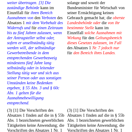
weiter übertragen. [3] Die
solange und soweit der
zuständige Behörde
kann im
Bundesminister für Wirtschaft von
Einzelfall für
ihren Bereich
seiner Ermächtigung keinen
Ausnahmen von
den
Verboten
des
Gebrauch gemacht hat; die
oberste
Absatzes 1
mit dem Vorbehalt des
Landesbehörde oder
die
von ihr
Widerrufs und
für
einen Zeitraum
bestimmte Stelle
kann im
bis zu fünf Jahren zulassen, wenn
Einzelfall
solche Ausnahmen mit
der Antragsteller selbst oder,
Wirkung
für den
Geltungsbereich
sofern er unselbständig tätig
dieses Gesetzes zulassen, im Fall
werden will, der selbständige
des Absatzes 1
Nr. 7 jedoch nur
Gewerbetreibende in dem
für
den Bereich ihres Landes.
entsprechenden Gewerbezweig
mindestens fünf Jahre lang
selbständig oder in leitender
Stellung tätig war und sich aus
seiner Person oder aus sonstigen
Umständen keine Bedenken
ergeben; § 55 Abs. 3 und § 60c
Abs. 1 gelten für die
Ausnahmebewilligung
entsprechend.
(3) [1] Die Vorschriften des
(3) [1] Die Vorschriften des
Absatzes 1 finden auf die in § 55b
Absatzes 1 finden auf die in § 55b
Abs. 1 bezeichneten gewerblichen
Abs. 1 bezeichneten gewerblichen
Tätigkeiten keine Anwendung; die
Tätigkeiten keine Anwendung; die
Vorschriften des Absatzes 1 Nr. 1
Vorschriften des Absatzes 1 Nr. 1