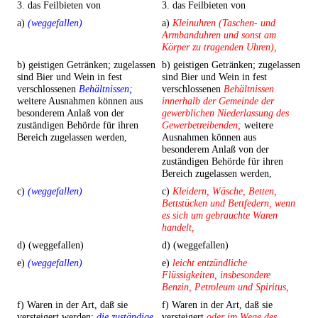
3. das Feilbieten von
3. das Feilbieten von
a)
(weggefallen)
a)
Kleinuhren (Taschen- und
Armbanduhren und sonst am
Körper zu tragenden Uhren),
b) geistigen Getränken; zugelassen
b) geistigen Getränken; zugelassen
sind Bier und Wein in fest
sind Bier und Wein in fest
verschlossenen
Behältnissen;
verschlossenen
Behältnissen
weitere Ausnahmen können aus
innerhalb der Gemeinde der
besonderem Anlaß von der
gewerblichen Niederlassung des
zuständigen Behörde für ihren
Gewerbetreibenden;
weitere
Bereich zugelassen werden,
Ausnahmen können aus
besonderem Anlaß von der
zuständigen Behörde für ihren
Bereich zugelassen werden,
c)
(weggefallen)
c)
Kleidern, Wäsche, Betten,
Bettstücken und Bettfedern, wenn
es sich um gebrauchte Waren
handelt,
d) (weggefallen)
d) (weggefallen)
e)
(weggefallen)
e)
leicht entzündliche
Flüssigkeiten, insbesondere
Benzin, Petroleum und Spiritus,
f) Waren in der Art, daß sie
f) Waren in der Art, daß sie
versteigert werden;
die zuständige
versteigert
oder im Wege des