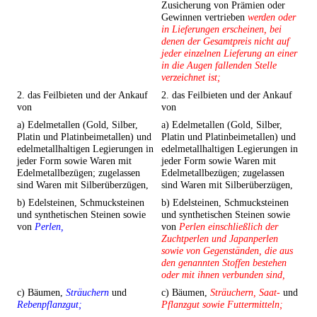
Zusicherung von Prämien oder
Gewinnen vertrieben
werden oder
in Lieferungen erscheinen, bei
denen der Gesamtpreis nicht auf
jeder einzelnen Lieferung an einer
in die Augen fallenden Stelle
verzeichnet ist;
2. das Feilbieten und der Ankauf
2. das Feilbieten und der Ankauf
von
von
a) Edelmetallen (Gold, Silber,
a) Edelmetallen (Gold, Silber,
Platin und Platinbeimetallen) und
Platin und Platinbeimetallen) und
edelmetallhaltigen Legierungen in
edelmetallhaltigen Legierungen in
jeder Form sowie Waren mit
jeder Form sowie Waren mit
Edelmetallbezügen; zugelassen
Edelmetallbezügen; zugelassen
sind Waren mit Silberüberzügen,
sind Waren mit Silberüberzügen,
b) Edelsteinen, Schmucksteinen
b) Edelsteinen, Schmucksteinen
und synthetischen Steinen sowie
und synthetischen Steinen sowie
von
Perlen,
von
Perlen einschließlich der
Zuchtperlen und Japanperlen
sowie von Gegenständen, die aus
den genannten Stoffen bestehen
oder mit ihnen verbunden sind,
c) Bäumen,
Sträuchern
und
c) Bäumen,
Sträuchern, Saat-
und
Rebenpflanzgut;
Pflanzgut sowie Futtermitteln;