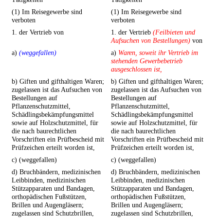
(1) Im Reisegewerbe sind
(1) Im Reisegewerbe sind
verboten
verboten
1. der Vertrieb von
1. der Vertrieb
(Feilbieten und
Aufsuchen von Bestellungen)
von
a)
(weggefallen)
a)
Waren, soweit ihr Vertrieb im
stehenden Gewerbebetrieb
ausgeschlossen ist,
b) Giften und gifthaltigen Waren;
b) Giften und gifthaltigen Waren;
zugelassen ist das Aufsuchen von
zugelassen ist das Aufsuchen von
Bestellungen auf
Bestellungen auf
Pflanzenschutzmittel,
Pflanzenschutzmittel,
Schädlingsbekämpfungsmittel
Schädlingsbekämpfungsmittel
sowie auf Holzschutzmittel, für
sowie auf Holzschutzmittel, für
die nach baurechtlichen
die nach baurechtlichen
Vorschriften ein Prüfbescheid mit
Vorschriften ein Prüfbescheid mit
Prüfzeichen erteilt worden ist,
Prüfzeichen erteilt worden ist,
c) (weggefallen)
c) (weggefallen)
d) Bruchbändern, medizinischen
d) Bruchbändern, medizinischen
Leibbinden, medizinischen
Leibbinden, medizinischen
Stützapparaten und Bandagen,
Stützapparaten und Bandagen,
orthopädischen Fußstützen,
orthopädischen Fußstützen,
Brillen und Augengläsern;
Brillen und Augengläsern;
zugelassen sind Schutzbrillen,
zugelassen sind Schutzbrillen,