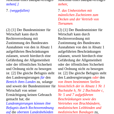
stehen[.]
stehen;
7.
(weggefallen)
7.
das Umherziehen mit
männlichen Zuchttieren zum
Decken und der Vertrieb von
Tiersamen.
(2) [1] Der Bundesminister für
(2) [1] Der Bundesminister für
Wirtschaft kann durch
Wirtschaft kann durch
Rechtsverordnung mit
Rechtsverordnung mit
Zustimmung des Bundesrates
Zustimmung des Bundesrates
Ausnahmen von den in Absatz 1
Ausnahmen von den in Absatz 1
aufgeführten Beschränkungen
aufgeführten Beschränkungen
zulassen, soweit hierdurch eine
zulassen, soweit hierdurch eine
Gefährdung der Allgemeinheit
Gefährdung der Allgemeinheit
oder der öffentlichen Sicherheit
oder der öffentlichen Sicherheit
und Ordnung nicht zu besorgen
und Ordnung nicht zu besorgen
ist. [2] Die gleiche Befugnis steht
ist. [2] Die gleiche Befugnis steht
den Landesregierungen
für
den
den Landesregierungen
oder
den
Bereich ihres Landes
zu, solange
von ihnen bestimmten Stellen
und soweit der Bundesminister für
hinsichtlich der in Absatz 1 Nr. 1
Wirtschaft von seiner
Buchstabe h, Nr. 2 Buchstabe c,
Ermächtigung keinen Gebrauch
Nr. 5 und 7 aufgeführten
gemacht hat; die
Beschränkungen sowie des
Landesregierungen können ihre
Vertriebes von Bruchbändern,
Befugnis durch Rechtsverordnung
medizinischen Leibbinden und
auf
die
obersten Landesbehörden
medizinischen Bandagen
zu,