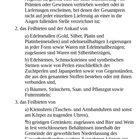
Prämien oder Gewinnen vertrieben werden oder in
Lieferungen erscheinen, bei denen der Gesamtpreis
nicht auf jeder einzelnen Lieferung an einer in die
Augen fallenden Stelle verzeichnet ist;
2.
das Feilbieten und der Ankauf von
a)
Edelmetallen (Gold, Silber, Platin und
Platinbeimetallen) und edelmetallhaltigen Legierungen
in jeder Form sowie Waren mit Edelmetallbezügen;
zugelassen sind Waren mit Silberüberzügen,
b)
Edelsteinen, Schmucksteinen und synthetischen
Steinen sowie von Perlen einschließlich der
Zuchtperlen und Japanperlen sowie von Gegenständen,
die aus den genannten Stoffen bestehen oder mit ihnen
verbunden sind,
c)
Bäumen, Sträuchern, Saat- und Pflanzgut sowie
Futtermitteln;
3.
das Feilbieten von
a)
Kleinuhren (Taschen- und Armbanduhren und sonst
am Körper zu tragenden Uhren),
4
b)
geistigen Getränken; zugelassen sind Bier und Wein
in fest verschlossenen Behältnissen innerhalb der
Gemeinde der gewerblichen Niederlassung des
Gewerbetreibenden; weitere Ausnahmen können aus