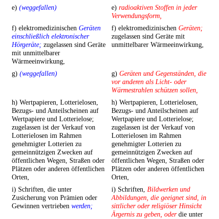
e)
(weggefallen)
e)
radioaktiven Stoffen in jeder
Verwendungsform,
f) elektromedizinischen
Geräten
f) elektromedizinischen
Geräten;
einschließlich elektronischer
zugelassen sind Geräte mit
Hörgeräte;
zugelassen sind Geräte
unmittelbarer Wärmeeinwirkung,
mit unmittelbarer
Wärmeeinwirkung,
g)
(weggefallen)
g)
Geräten und Gegenständen, die
vor anderen als Licht- oder
Wärmestrahlen schützen sollen,
h) Wertpapieren, Lotterielosen,
h) Wertpapieren, Lotterielosen,
Bezugs- und Anteilscheinen auf
Bezugs- und Anteilscheinen auf
Wertpapiere und Lotterielose;
Wertpapiere und Lotterielose;
zugelassen ist der Verkauf von
zugelassen ist der Verkauf von
Lotterielosen im Rahmen
Lotterielosen im Rahmen
genehmigter Lotterien zu
genehmigter Lotterien zu
gemeinnützigen Zwecken auf
gemeinnützigen Zwecken auf
öffentlichen Wegen, Straßen oder
öffentlichen Wegen, Straßen oder
Plätzen oder anderen öffentlichen
Plätzen oder anderen öffentlichen
Orten,
Orten,
i) Schriften, die unter
i) Schriften,
Bildwerken und
Zusicherung von Prämien oder
Abbildungen, die geeignet sind, in
Gewinnen vertrieben
werden;
sittlicher oder religiöser Hinsicht
Ärgernis zu geben, oder
die unter