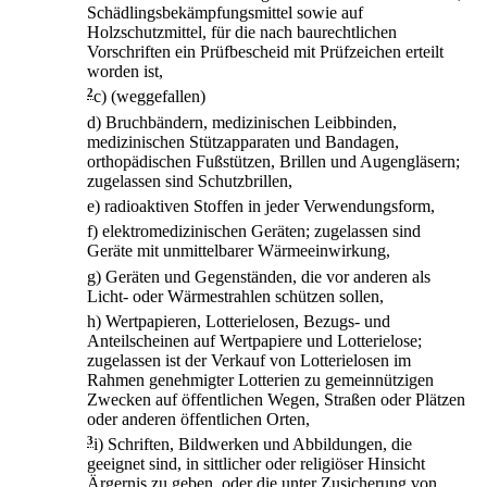
Schädlingsbekämpfungsmittel sowie auf
Holzschutzmittel, für die nach baurechtlichen
Vorschriften ein Prüfbescheid mit Prüfzeichen erteilt
worden ist,
2
c)
(weggefallen)
d)
Bruchbändern, medizinischen Leibbinden,
medizinischen Stützapparaten und Bandagen,
orthopädischen Fußstützen, Brillen und Augengläsern;
zugelassen sind Schutzbrillen,
e)
radioaktiven Stoffen in jeder Verwendungsform,
f)
elektromedizinischen Geräten; zugelassen sind
Geräte mit unmittelbarer Wärmeeinwirkung,
g)
Geräten und Gegenständen, die vor anderen als
Licht- oder Wärmestrahlen schützen sollen,
h)
Wertpapieren, Lotterielosen, Bezugs- und
Anteilscheinen auf Wertpapiere und Lotterielose;
zugelassen ist der Verkauf von Lotterielosen im
Rahmen genehmigter Lotterien zu gemeinnützigen
Zwecken auf öffentlichen Wegen, Straßen oder Plätzen
oder anderen öffentlichen Orten,
3
i)
Schriften, Bildwerken und Abbildungen, die
geeignet sind, in sittlicher oder religiöser Hinsicht
Ärgernis zu geben, oder die unter Zusicherung von