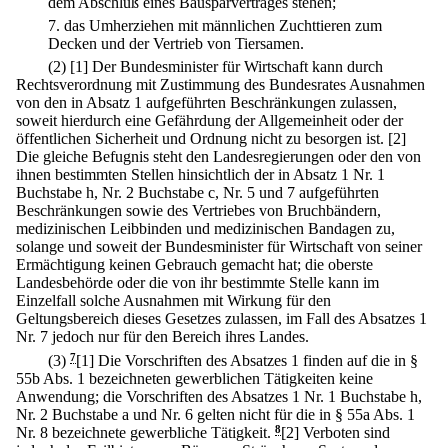
dem Abschluß eines Bausparvertrages stehen;
7.
das Umherziehen mit männlichen Zuchttieren zum
Decken und der Vertrieb von Tiersamen.
(2)
[1] Der Bundesminister für Wirtschaft kann durch
Rechtsverordnung mit Zustimmung des Bundesrates Ausnahmen
von den in Absatz 1 aufgeführten Beschränkungen zulassen,
soweit hierdurch eine Gefährdung der Allgemeinheit oder der
öffentlichen Sicherheit und Ordnung nicht zu besorgen ist.
[2]
Die gleiche Befugnis steht den Landesregierungen oder den von
ihnen bestimmten Stellen hinsichtlich der in Absatz 1 Nr. 1
Buchstabe h, Nr. 2 Buchstabe c, Nr. 5 und 7 aufgeführten
Beschränkungen sowie des Vertriebes von Bruchbändern,
medizinischen Leibbinden und medizinischen Bandagen zu,
solange und soweit der Bundesminister für Wirtschaft von seiner
Ermächtigung keinen Gebrauch gemacht hat; die oberste
Landesbehörde oder die von ihr bestimmte Stelle kann im
Einzelfall solche Ausnahmen mit Wirkung für den
Geltungsbereich dieses Gesetzes zulassen, im Fall des Absatzes 1
Nr. 7 jedoch nur für den Bereich ihres Landes.
(3)
7
[1] Die Vorschriften des Absatzes 1 finden auf die in §
55b Abs. 1 bezeichneten gewerblichen Tätigkeiten keine
Anwendung; die Vorschriften des Absatzes 1 Nr. 1 Buchstabe h,
Nr. 2 Buchstabe a und Nr. 6 gelten nicht für die in § 55a Abs. 1
Nr. 8 bezeichnete gewerbliche Tätigkeit.
8
[2] Verboten sind