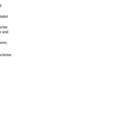
d:
attet
uchte
n und
hren;
scheine
d