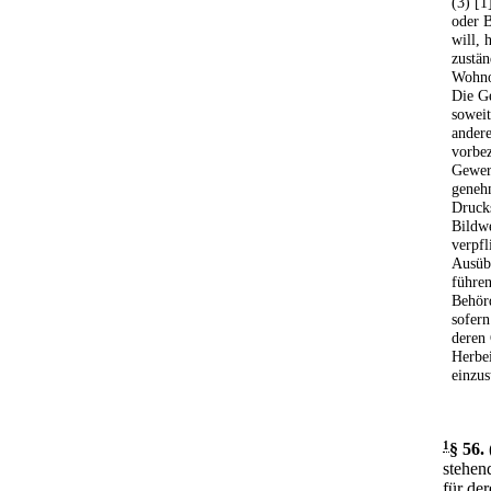
(3) [1
oder 
will, 
zustän
Wohno
Die G
soweit
andere
vorbez
Gewerb
genehm
Drucks
Bildwe
verpfl
Ausüb
führen
Behör
sofern
deren 
Herbei
einzus
1
§ 56
.
stehen
für de