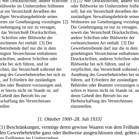
] Wer Druckschriften, andere Schriften
(3) [1] Wer Druckschriften, andere Sch
Bildwerke im Umherziehen feilbieten
oder Bildwerke im Umherziehen feilbi
hat ein Verzeichniß derselben der
will, hat ein Verzeichniß derselben der
digen Verwaltungsbehörde seines
zuständigen Verwaltungsbehörde seine
rtes zur Genehmigung vorzulegen. [2]
Wohnortes zur Genehmigung vorzulege
enehmigung ist nur zu versagen,
Die Genehmigung ist nur zu versagen,
 das Verzeichniß Druckschriften,
soweit das Verzeichniß Druckschriften,
 Schriften oder Bildwerke der
andere Schriften oder Bildwerke der
eichneten Art enthält. [3] Der
vorbezeichneten Art enthält. [3] Der
etreibende darf nur die in dem
Gewerbetreibende darf nur die in dem
igten Verzeichnisse enthaltenen
genehmigten Verzeichnisse enthaltenen
chriften, anderen Schriften oder
Druckschriften, anderen Schriften ode
rke bei sich führen, und ist
Bildwerke bei sich führen, und ist
ichtet, das Verzeichniß während der
verpflichtet, das Verzeichniß während 
ung des Gewerbebetriebes bei sich zu
Ausübung des Gewerbebetriebes bei si
, auf Erfordern der zuständigen
führen, auf Erfordern der zuständigen
den oder Beamten vorzuzeigen und,
Behörden oder Beamten vorzuzeigen u
 er hierzu nicht im Stande ist, auf
sofern er hierzu nicht im Stande ist, au
Geheiß den Betrieb bis zur
deren Geheiß den Betrieb bis zur
schaffung des Verzeichnisses
Herbeischaffung des Verzeichnisses
tellen.
einzustellen.
[1. Oktober 1900–28. Juli 1933]
(1) Beschränkungen, vermöge deren gewisse Waaren von dem Feilhalt
den Gewerbebetriebe ganz oder theilweise ausgeschlossen sind, gelten 
ren Feilbieten im Umherziehen.