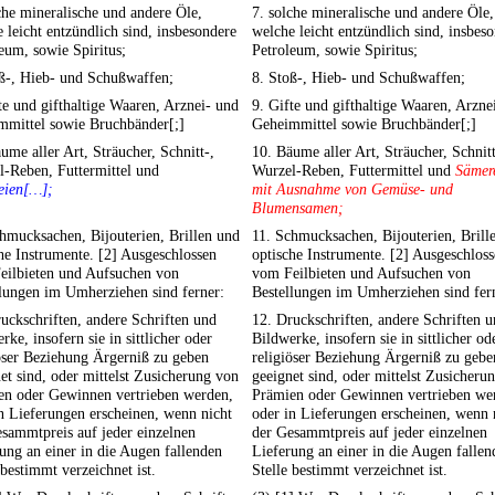
che mineralische und andere Öle,
7. solche mineralische und andere Öle,
 leicht entzündlich sind, insbesondere
welche leicht entzündlich sind, insbes
eum, sowie Spiritus;
Petroleum, sowie Spiritus;
oß-, Hieb- und Schußwaffen;
8. Stoß-, Hieb- und Schußwaffen;
te und gifthaltige Waaren, Arznei- und
9. Gifte und gifthaltige Waaren, Arzne
mmittel sowie Bruchbänder[;]
Geheimmittel sowie Bruchbänder[;]
ume aller Art, Sträucher, Schnitt-,
10. Bäume aller Art, Sträucher, Schnitt
-Reben, Futtermittel und
Wurzel-Reben, Futtermittel und
Sämer
eien[…];
mit Ausnahme von Gemüse- und
Blumensamen;
hmucksachen, Bijouterien, Brillen und
11. Schmucksachen, Bijouterien, Brill
he Instrumente. [2] Ausgeschlossen
optische Instrumente. [2] Ausgeschlos
eilbieten und Aufsuchen von
vom Feilbieten und Aufsuchen von
lungen im Umherziehen sind ferner:
Bestellungen im Umherziehen sind fer
uckschriften, andere Schriften und
12. Druckschriften, andere Schriften 
rke, insofern sie in sittlicher oder
Bildwerke, insofern sie in sittlicher od
öser Beziehung Ärgerniß zu geben
religiöser Beziehung Ärgerniß zu gebe
et sind, oder mittelst Zusicherung von
geeignet sind, oder mittelst Zusicheru
en oder Gewinnen vertrieben werden,
Prämien oder Gewinnen vertrieben we
n Lieferungen erscheinen, wenn nicht
oder in Lieferungen erscheinen, wenn 
sammtpreis auf jeder einzelnen
der Gesammtpreis auf jeder einzelnen
ung an einer in die Augen fallenden
Lieferung an einer in die Augen fallen
 bestimmt verzeichnet ist.
Stelle bestimmt verzeichnet ist.