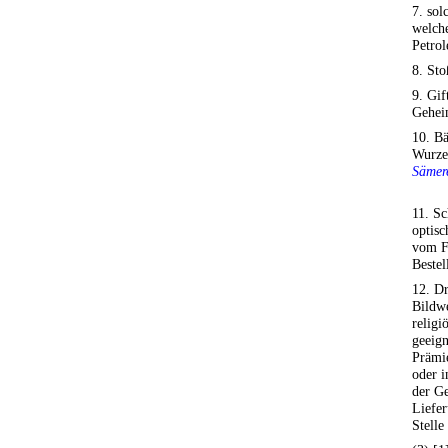
7. sol
welche
Petrol
8. St
9. Gif
Gehei
10. Bä
Wurzel
Sämer
11. Sc
optisc
vom F
Bestel
12. Dr
Bildwe
religi
geeign
Prämi
oder i
der Ge
Liefer
Stelle