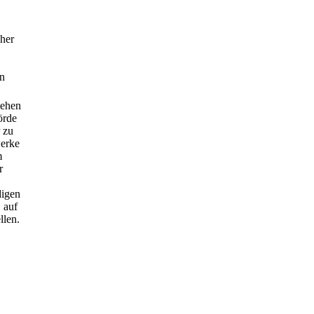
cher
en
.
iehen
örde
 zu
werke
m
r
digen
 auf
llen.