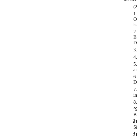
(
1
O
is
2
B
D
3
4
5
a
6
D
7
i
8
2
B
3
S
4