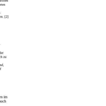
riften
eten
s
n. [2]
r
der
ch zu
nd,
f
en im
auch