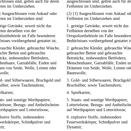
chlossen sind, gelten auch für deren
ausgeschlossen sind, gelten auch für d
ieten im Umherziehen.
Feilbieten im Umherziehen.
1] Ausgeschlossen vom Ankauf oder
(2) [1] Ausgeschlossen vom Ankauf od
eten im Umherziehen sind:
Feilbieten im Umherziehen sind:
stige Getränke, soweit nicht das
1. geistige Getränke, soweit nicht das
eten derselben von der
Feilbieten derselben von der
lizeibehörde im Falle besonderen
Ortspolizeibehörde im Falle besondere
nisses vorübergehend gestattet ist;
Bedürfnisses vorübergehend gestattet is
rauchte Kleider, gebrauchte Wäsche,
2. gebrauchte Kleider, gebrauchte Wäs
chte Betten und gebrauchte
gebrauchte Betten und gebrauchte
ücke, insbesondere Bettfedern,
Bettstücke, insbesondere Bettfedern,
henhaare, Garnabfälle, Enden und
Menschenhaare, Garnabfälle, Enden u
en von Seide, Wolle, Leinen oder
Dräumen von Seide, Wolle, Leinen od
olle;
Baumwolle;
ld- und Silberwaaren, Bruchgold und
3. Gold- und Silberwaaren, Bruchgold
ilber, sowie Taschenuhren;
Bruchsilber, sowie Taschenuhren;
elkarten;
4. Spielkarten;
ats- und sonstige Werthpapiere,
5. Staats- und sonstige Werthpapiere,
ieloose, Bezugs- und Antheilscheine
Lotterieloose, Bezugs- und Antheilsch
rthpapiere und Lotterieloose;
auf Werthpapiere und Lotterieloose;
losive Stoffe, insbesondere
6. explosive Stoffe, insbesondere
werkskörper, Schießpulver und
Feuerwerkskörper, Schießpulver und
it;
Dynamit;