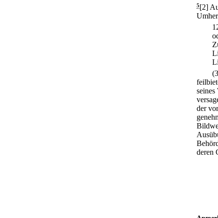
5
[2] A
Umherz
1
o
Z
L
L
(
feilbi
seines
versag
der vor
genehm
Bildwe
Ausübu
Behörd
deren 