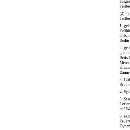
ausges
Feilb
(2) [
Feilbi
1. gei
Feilbi
Ortspo
Bedürf
2. geb
gebrau
Bettst
Mensc
Dräum
Baumw
3. Go
Bruchs
4. Spi
5. Sta
Lotter
auf We
6. exp
Feuer
Dynam