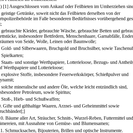
2)
[1] Ausgeschlossen vom Ankauf oder Feilbieten im Umherziehen sin
.
geistige Getränke, soweit nicht das Feilbieten derselben von der
rtspolizeibehörde im Falle besonderen Bedürfnisses vorübergehend gest
t;
.
gebrauchte Kleider, gebrauchte Wäsche, gebrauchte Betten und gebra
ettstücke, insbesondere Bettfedern, Menschenhaare, Garnabfälle, Ende
räumen von Seide, Wolle, Leinen oder Baumwolle;
.
Gold- und Silberwaaren, Bruchgold und Bruchsilber, sowie Taschenu
.
Spielkarten;
.
Staats- und sonstige Werthpapiere, Lotterieloose, Bezugs- und Antheil
uf Werthpapiere und Lotterieloose;
.
explosive Stoffe, insbesondere Feuerwerkskörper, Schießpulver und
ynamit;
.
solche mineralische und andere Öle, welche leicht entzündlich sind,
nsbesondere Petroleum, sowie Spiritus;
.
Stoß-, Hieb- und Schußwaffen;
9.
Gifte und gifthaltige Waaren, Arznei- und Geheimmittel sowie
ruchbänder[;]
10.
Bäume aller Art, Sträucher, Schnitt-, Wurzel-Reben, Futtermittel un
ämereien, mit Ausnahme von Gemüse- und Blumensamen;
11.
Schmucksachen, Bijouterien, Brillen und optische Instrumente.