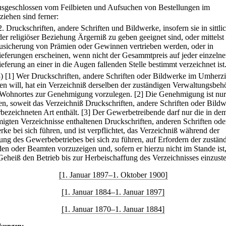
usgeschlossen vom Feilbieten und Aufsuchen von Bestellungen im
iehen sind ferner:
2.
Druckschriften, andere Schriften und Bildwerke, insofern sie in sittli
der religiöser Beziehung Ärgerniß zu geben geeignet sind, oder mittelst
usicherung von Prämien oder Gewinnen vertrieben werden, oder in
ieferungen erscheinen, wenn nicht der Gesammtpreis auf jeder einzeln
ieferung an einer in die Augen fallenden Stelle bestimmt verzeichnet ist
3)
[1] Wer Druckschriften, andere Schriften oder Bildwerke im Umherz
eten will, hat ein Verzeichniß derselben der zuständigen Verwaltungsbeh
 Wohnortes zur Genehmigung vorzulegen.
[2] Die Genehmigung ist nur
en, soweit das Verzeichniß Druckschriften, andere Schriften oder Bild
bezeichneten Art enthält.
[3] Der Gewerbetreibende darf nur die in de
igten Verzeichnisse enthaltenen Druckschriften, anderen Schriften ode
rke bei sich führen, und ist verpflichtet, das Verzeichniß während der
ng des Gewerbebetriebes bei sich zu führen, auf Erfordern der zustän
en oder Beamten vorzuzeigen und, sofern er hierzu nicht im Stande ist,
Geheiß den Betrieb bis zur Herbeischaffung des Verzeichnisses einzuste
[1. Januar 1897–1. Oktober 1900]
[1. Januar 1884–1. Januar 1897]
[1. Januar 1870–1. Januar 1884]