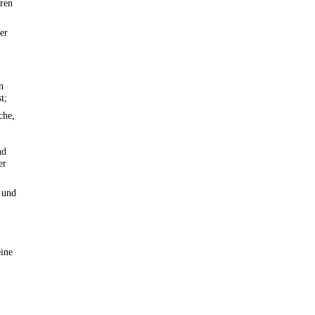
eren
er
n
t;
che,
nd
er
 und
eine