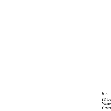
§ 56
(1) B
Waare
Gewerb