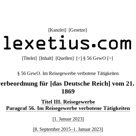
[
Kanzlei
] [
Gesetze
]
[
Titelei
] [
Inhalt
] [
Quellen
]
[
<
]
§ 56 GewO
[
>
]
§ 56 GewO. Im Reisegewerbe verbotene Tätigkeiten
rbeordnung für [das Deutsche Reich] vom 21.
1869
Titel III. Reisegewerbe
Paragraf 56. Im Reisegewerbe verbotene Tätigkeiten
[1. Januar 2023]
[8. September 2015–1. Januar 2023]