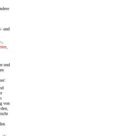
ondere
i- und
-,
eien,
en und
sen
ner:
und
er
n
ng von
rden,
nicht
den