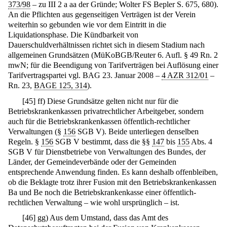
373/98
– zu III 2 a aa der Gründe; Wolter FS Bepler S. 675, 680).
An die Pflichten aus gegenseitigen Verträgen ist der Verein
weiterhin so gebunden wie vor dem Eintritt in die
Liquidationsphase. Die Kündbarkeit von
Dauerschuldverhältnissen richtet sich in diesem Stadium nach
allgemeinen Grundsätzen (MüKoBGB/Reuter 6. Aufl. § 49 Rn. 2
mwN; für die Beendigung von Tarifverträgen bei Auflösung einer
Tarifvertragspartei vgl. BAG 23. Januar 2008 –
4 AZR 312/01
–
Rn. 23,
BAGE 125, 314
).
[
45
]
ff) Diese Grundsätze gelten nicht nur für die
Betriebskrankenkassen privatrechtlicher Arbeitgeber, sondern
auch für die Betriebskrankenkassen öffentlich-rechtlicher
Verwaltungen (§
156
SGB V). Beide unterliegen denselben
Regeln. §
156
SGB V bestimmt, dass die §§
147
bis
155
Abs. 4
SGB V für Dienstbetriebe von Verwaltungen des Bundes, der
Länder, der Gemeindeverbände oder der Gemeinden
entsprechende Anwendung finden. Es kann deshalb offenbleiben,
ob die Beklagte trotz ihrer Fusion mit den Betriebskrankenkassen
Ba und Be noch die Betriebskrankenkasse einer öffentlich-
rechtlichen Verwaltung – wie wohl ursprünglich – ist.
[
46
]
gg) Aus dem Umstand, dass das Amt des