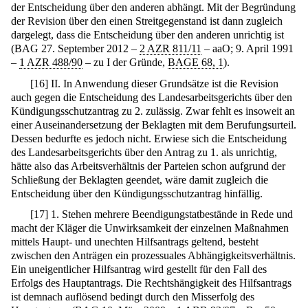
der Entscheidung über den anderen abhängt. Mit der Begründung
der Revision über den einen Streitgegenstand ist dann zugleich
dargelegt, dass die Entscheidung über den anderen unrichtig ist
(BAG 27. September 2012 –
2 AZR 811/11
– aaO; 9. April 1991
–
1 AZR 488/90
– zu I der Gründe,
BAGE 68, 1
).
[
16
]
II. In Anwendung dieser Grundsätze ist die Revision
auch gegen die Entscheidung des Landesarbeitsgerichts über den
Kündigungsschutzantrag zu 2. zulässig. Zwar fehlt es insoweit an
einer Auseinandersetzung der Beklagten mit dem Berufungsurteil.
Dessen bedurfte es jedoch nicht. Erwiese sich die Entscheidung
des Landesarbeitsgerichts über den Antrag zu 1. als unrichtig,
hätte also das Arbeitsverhältnis der Parteien schon aufgrund der
Schließung der Beklagten geendet, wäre damit zugleich die
Entscheidung über den Kündigungsschutzantrag hinfällig.
[
17
]
1. Stehen mehrere Beendigungstatbestände in Rede und
macht der Kläger die Unwirksamkeit der einzelnen Maßnahmen
mittels Haupt- und unechten Hilfsantrags geltend, besteht
zwischen den Anträgen ein prozessuales Abhängigkeitsverhältnis.
Ein uneigentlicher Hilfsantrag wird gestellt für den Fall des
Erfolgs des Hauptantrags. Die Rechtshängigkeit des Hilfsantrags
ist demnach auflösend bedingt durch den Misserfolg des