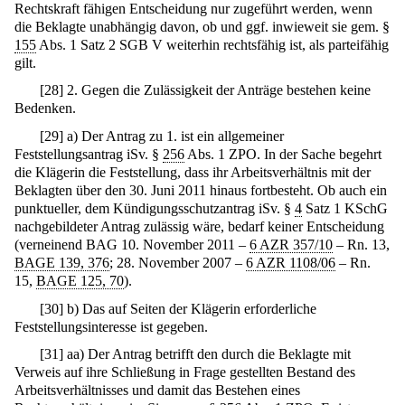
Rechtskraft fähigen Entscheidung nur zugeführt werden, wenn
die Beklagte unabhängig davon, ob und ggf. inwieweit sie gem. §
155
Abs. 1 Satz 2 SGB V weiterhin rechtsfähig ist, als parteifähig
gilt.
[
28
]
2. Gegen die Zulässigkeit der Anträge bestehen keine
Bedenken.
[
29
]
a) Der Antrag zu 1. ist ein allgemeiner
Feststellungsantrag iSv. §
256
Abs. 1 ZPO. In der Sache begehrt
die Klägerin die Feststellung, dass ihr Arbeitsverhältnis mit der
Beklagten über den 30. Juni 2011 hinaus fortbesteht. Ob auch ein
punktueller, dem Kündigungsschutzantrag iSv. §
4
Satz 1 KSchG
nachgebildeter Antrag zulässig wäre, bedarf keiner Entscheidung
(verneinend BAG 10. November 2011 –
6 AZR 357/10
– Rn. 13,
BAGE 139, 376
; 28. November 2007 –
6 AZR 1108/06
– Rn.
15,
BAGE 125, 70
).
[
30
]
b) Das auf Seiten der Klägerin erforderliche
Feststellungsinteresse ist gegeben.
[
31
]
aa) Der Antrag betrifft den durch die Beklagte mit
Verweis auf ihre Schließung in Frage gestellten Bestand des
Arbeitsverhältnisses und damit das Bestehen eines