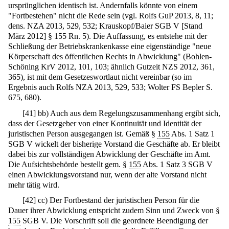
ursprünglichen identisch ist. Andernfalls könnte von einem
"Fortbestehen" nicht die Rede sein (vgl. Rolfs GuP 2013, 8, 11;
dens. NZA 2013, 529, 532; Krauskopf/Baier SGB V [Stand
März 2012] § 155 Rn. 5). Die Auffassung, es entstehe mit der
Schließung der Betriebskrankenkasse eine eigenständige "neue
Körperschaft des öffentlichen Rechts in Abwicklung" (Bohlen-
Schöning KrV 2012, 101, 103; ähnlich Gutzeit NZS 2012, 361,
365), ist mit dem Gesetzeswortlaut nicht vereinbar (so im
Ergebnis auch Rolfs NZA 2013, 529, 533; Wolter FS Bepler S.
675, 680).
[
41
]
bb) Auch aus dem Regelungszusammenhang ergibt sich,
dass der Gesetzgeber von einer Kontinuität und Identität der
juristischen Person ausgegangen ist. Gemäß §
155
Abs. 1 Satz 1
SGB V wickelt der bisherige Vorstand die Geschäfte ab. Er bleibt
dabei bis zur vollständigen Abwicklung der Geschäfte im Amt.
Die Aufsichtsbehörde bestellt gem. §
155
Abs. 1 Satz 3 SGB V
einen Abwicklungsvorstand nur, wenn der alte Vorstand nicht
mehr tätig wird.
[
42
]
cc) Der Fortbestand der juristischen Person für die
Dauer ihrer Abwicklung entspricht zudem Sinn und Zweck von §
155
SGB V. Die Vorschrift soll die geordnete Beendigung der