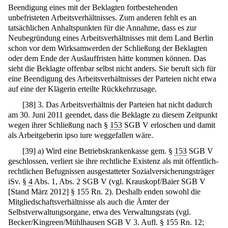
Beendigung eines mit der Beklagten fortbestehenden
unbefristeten Arbeitsverhältnisses. Zum anderen fehlt es an
tatsächlichen Anhaltspunkten für die Annahme, dass es zur
Neubegründung eines Arbeitsverhältnisses mit dem Land Berlin
schon vor dem Wirksamwerden der Schließung der Beklagten
oder dem Ende der Auslauffristen hätte kommen können. Das
sieht die Beklagte offenbar selbst nicht anders. Sie beruft sich für
eine Beendigung des Arbeitsverhältnisses der Parteien nicht etwa
auf eine der Klägerin erteilte Rückkehrzusage.
[
38
]
3. Das Arbeitsverhältnis der Parteien hat nicht dadurch
am 30. Juni 2011 geendet, dass die Beklagte zu diesem Zeitpunkt
wegen ihrer Schließung nach §
153
SGB V erloschen und damit
als Arbeitgeberin ipso iure weggefallen wäre.
[
39
]
a) Wird eine Betriebskrankenkasse gem. §
153
SGB V
geschlossen, verliert sie ihre rechtliche Existenz als mit öffentlich-
rechtlichen Befugnissen ausgestatteter Sozialversicherungsträger
iSv. §
4
Abs. 1, Abs. 2 SGB V (vgl. Krauskopf/Baier SGB V
[Stand März 2012] § 155 Rn. 2). Deshalb enden sowohl die
Mitgliedschaftsverhältnisse als auch die Ämter der
Selbstverwaltungsorgane, etwa des Verwaltungsrats (vgl.
Becker/Kingreen/Mühlhausen SGB V 3. Aufl. § 155 Rn. 12;