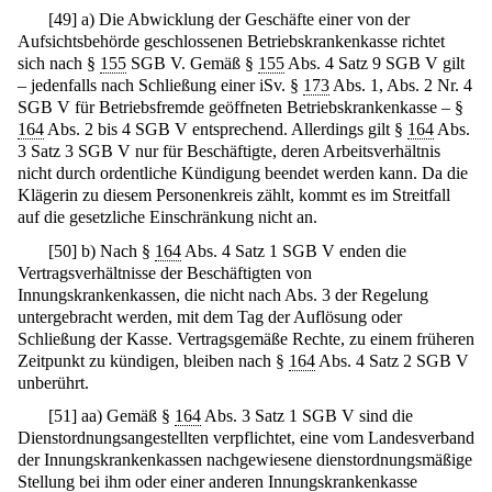
[
49
]
a) Die Abwicklung der Geschäfte einer von der
Aufsichtsbehörde geschlossenen Betriebskrankenkasse richtet
sich nach §
155
SGB V. Gemäß §
155
Abs. 4 Satz 9 SGB V gilt
– jedenfalls nach Schließung einer iSv. §
173
Abs. 1, Abs. 2 Nr. 4
SGB V für Betriebsfremde geöffneten Betriebskrankenkasse – §
164
Abs. 2 bis 4 SGB V entsprechend. Allerdings gilt §
164
Abs.
3 Satz 3 SGB V nur für Beschäftigte, deren Arbeitsverhältnis
nicht durch ordentliche Kündigung beendet werden kann. Da die
Klägerin zu diesem Personenkreis zählt, kommt es im Streitfall
auf die gesetzliche Einschränkung nicht an.
[
50
]
b) Nach §
164
Abs. 4 Satz 1 SGB V enden die
Vertragsverhältnisse der Beschäftigten von
Innungskrankenkassen, die nicht nach Abs. 3 der Regelung
untergebracht werden, mit dem Tag der Auflösung oder
Schließung der Kasse. Vertragsgemäße Rechte, zu einem früheren
Zeitpunkt zu kündigen, bleiben nach §
164
Abs. 4 Satz 2 SGB V
unberührt.
[
51
]
aa) Gemäß §
164
Abs. 3 Satz 1 SGB V sind die
Dienstordnungsangestellten verpflichtet, eine vom Landesverband
der Innungskrankenkassen nachgewiesene dienstordnungsmäßige
Stellung bei ihm oder einer anderen Innungskrankenkasse