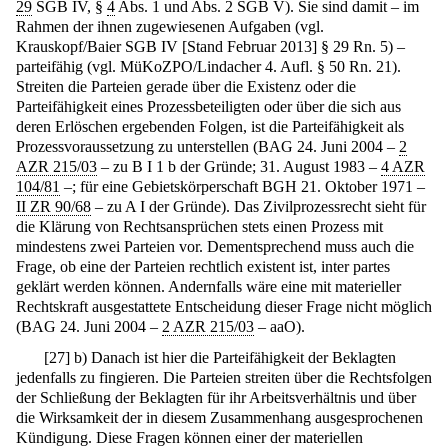
29
SGB IV, §
4
Abs. 1 und Abs. 2 SGB V). Sie sind damit – im
Rahmen der ihnen zugewiesenen Aufgaben (vgl.
Krauskopf/Baier SGB IV [Stand Februar 2013] § 29 Rn. 5) –
parteifähig (vgl. MüKoZPO/Lindacher 4. Aufl. § 50 Rn. 21).
Streiten die Parteien gerade über die Existenz oder die
Parteifähigkeit eines Prozessbeteiligten oder über die sich aus
deren Erlöschen ergebenden Folgen, ist die Parteifähigkeit als
Prozessvoraussetzung zu unterstellen (BAG 24. Juni 2004 –
2
AZR 215/03
– zu B I 1 b der Gründe; 31. August 1983 –
4 AZR
104/81
–; für eine Gebietskörperschaft BGH 21. Oktober 1971 –
II ZR 90/68
– zu A I der Gründe). Das Zivilprozessrecht sieht für
die Klärung von Rechtsansprüchen stets einen Prozess mit
mindestens zwei Parteien vor. Dementsprechend muss auch die
Frage, ob eine der Parteien rechtlich existent ist, inter partes
geklärt werden können. Andernfalls wäre eine mit materieller
Rechtskraft ausgestattete Entscheidung dieser Frage nicht möglich
(BAG 24. Juni 2004 –
2 AZR 215/03
– aaO).
[
27
]
b) Danach ist hier die Parteifähigkeit der Beklagten
jedenfalls zu fingieren. Die Parteien streiten über die Rechtsfolgen
der Schließung der Beklagten für ihr Arbeitsverhältnis und über
die Wirksamkeit der in diesem Zusammenhang ausgesprochenen
Kündigung. Diese Fragen können einer der materiellen