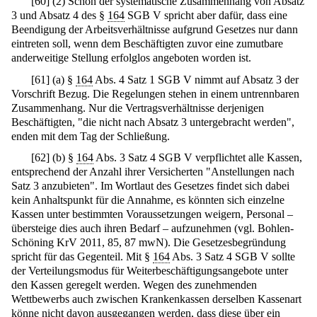
[
60
]
(2) Schon der systematische Zusammenhang von Absatz
3 und Absatz 4 des §
164
SGB V spricht aber dafür, dass eine
Beendigung der Arbeitsverhältnisse aufgrund Gesetzes nur dann
eintreten soll, wenn dem Beschäftigten zuvor eine zumutbare
anderweitige Stellung erfolglos angeboten worden ist.
[
61
]
(a) §
164
Abs. 4 Satz 1 SGB V nimmt auf Absatz 3 der
Vorschrift Bezug. Die Regelungen stehen in einem untrennbaren
Zusammenhang. Nur die Vertragsverhältnisse derjenigen
Beschäftigten, "die nicht nach Absatz 3 untergebracht werden",
enden mit dem Tag der Schließung.
[
62
]
(b) §
164
Abs. 3 Satz 4 SGB V verpflichtet alle Kassen,
entsprechend der Anzahl ihrer Versicherten "Anstellungen nach
Satz 3 anzubieten". Im Wortlaut des Gesetzes findet sich dabei
kein Anhaltspunkt für die Annahme, es könnten sich einzelne
Kassen unter bestimmten Voraussetzungen weigern, Personal –
übersteige dies auch ihren Bedarf – aufzunehmen (vgl. Bohlen-
Schöning KrV 2011, 85, 87 mwN). Die Gesetzesbegründung
spricht für das Gegenteil. Mit §
164
Abs. 3 Satz 4 SGB V sollte
der Verteilungsmodus für Weiterbeschäftigungsangebote unter
den Kassen geregelt werden. Wegen des zunehmenden
Wettbewerbs auch zwischen Krankenkassen derselben Kassenart
könne nicht davon ausgegangen werden, dass diese über ein