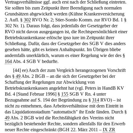
Vertragsverhältnisse ggf. auch erst nach der Schließung eintreten.
Sie sollten bis zum Zeitpunkt ihrer Beendigung nach normalen
Grundsätzen abgewickelt werden (Kühne Krankenversicherung
2. Aufl. §
302
RVO Nr. 2; Stier-Somlo Komm. zur RVO Bd. 1 §
302 Nr. 1). Daraus folgt, dass jedenfalls der Gesetzgeber der
RVO nicht davon ausgegangen ist, die Rechtspersönlichkeit einer
Betriebskrankenkasse erlösche ipso iure im Zeitpunkt ihrer
Schließung. Dafür, dass der Gesetzgeber des SGB V dies anders
gesehen hätte, gibt es keinen Anhaltspunkt. Im Übrigen bliebe
andernfalls unerklärlich, warum es einer Regelung wie der des §
164
Abs. 4 SGB V bedurfte.
[
44
]
ee) Auch der zum Vergleich herangezogenen Vorschrift
des §
49
Abs. 2 BGB – an die sich der Gesetzgeber bei der
Schaffung der Regelungen zur Abwicklung von
Betriebskrankenkassen angelehnt hat (vgl. Peters in HandB KV
Bd. 4 [Stand Februar 1996] §
155
SGB V Rn. 4 unter
Bezugnahme auf S. 194 der Begründung zu §
314
RVO) – ist
nicht zu entnehmen, dass Arbeitsverhältnisse mit dem Eintritt in
das Liquidationsstadium "automatisch" ihr Ende fänden. Durch §
49
Abs. 2 BGB wird die Rechtsfähigkeit des Vereins nicht
bezüglich bestehender Rechte, sondern allenfalls für den Erwerb
neuer Rechte eingeschränkt (BGH 22. März 2011 –
IX ZR