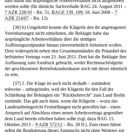
dass damit das ursprüngliche Arbeitsverhältnis nicht aufgehoben
werden sollte (für ähnliche Sachverhalte BAG 24. August 2011 –
7 AZR 228/10
– Rn. 51,
BAGE 139, 109
; 18. Juni 2008 –
7
AZR 214/07
– Rn. 12).
[
36
]
b) Umgekehrt konnte die Klägerin den ihr angetragenen
Vereinbarungen nicht entnehmen, die Beklagte habe das
ursprüngliche Arbeitsverhältnis über die strittigen
Auflösungszeitpunkte hinaus einvernehmlich fortsetzen wollen.
Dem widerspricht neben den Gesamtumständen die Präambel des
befristeten Vertrags vom 23. Juni 2011. Dort hat die Beklagte ihre
Auffassung zum Ausdruck gebracht, weder Rechtsnachfolgerin
der geschlossenen Betriebskrankenkasse noch mit dieser identisch
zu sein.
[
37
]
2. Die Klage ist auch nicht deshalb – zumindest
teilweise – unbegründet, weil der Klägerin für den Fall der
Schließung der Beklagten ein "Rückkehrrecht" zum Land Berlin
zustünde. Das gilt auch dann, wenn die Klägerin – wozu das
Landesarbeitsgericht Feststellungen nicht getroffen hat – einen
Anspruch auf Abschluss eines neuen Arbeitsvertrags gegenüber
dem Land bereits erhoben haben sollte (vgl. dazu BAG 15.
Oktober 2013 –
9 AZR 572/12
– Rn. 28 ff.). Zum einen führte
selbst die Realisierung dieses Anspruchs nicht ohne Weiteres zur