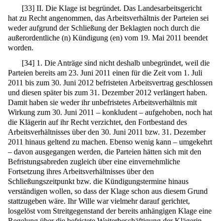
[
33
]
II. Die Klage ist begründet. Das Landesarbeitsgericht
hat zu Recht angenommen, das Arbeitsverhältnis der Parteien sei
weder aufgrund der Schließung der Beklagten noch durch die
außerordentliche (n) Kündigung (en) vom 19. Mai 2011 beendet
worden.
[
34
]
1. Die Anträge sind nicht deshalb unbegründet, weil die
Parteien bereits am 23. Juni 2011 einen für die Zeit vom 1. Juli
2011 bis zum 30. Juni 2012 befristeten Arbeitsvertrag geschlossen
und diesen später bis zum 31. Dezember 2012 verlängert haben.
Damit haben sie weder ihr unbefristetes Arbeitsverhältnis mit
Wirkung zum 30. Juni 2011 – konkludent – aufgehoben, noch hat
die Klägerin auf ihr Recht verzichtet, den Fortbestand des
Arbeitsverhältnisses über den 30. Juni 2011 bzw. 31. Dezember
2011 hinaus geltend zu machen. Ebenso wenig kann – umgekehrt
– davon ausgegangen werden, die Parteien hätten sich mit den
Befristungsabreden zugleich über eine einvernehmliche
Fortsetzung ihres Arbeitsverhältnisses über den
Schließungszeitpunkt bzw. die Kündigungstermine hinaus
verständigen wollen, so dass der Klage schon aus diesem Grund
stattzugeben wäre. Ihr Wille war vielmehr darauf gerichtet,
losgelöst vom Streitgegenstand der bereits anhängigen Klage eine
Regelung über die befristete Weiterbeschäftigung der Klägerin