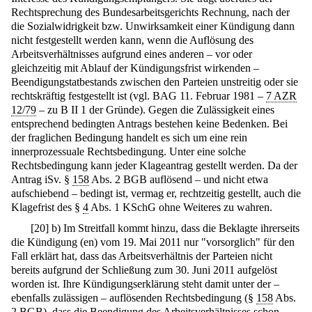
Rechtsprechung des Bundesarbeitsgerichts Rechnung, nach der
die Sozialwidrigkeit bzw. Unwirksamkeit einer Kündigung dann
nicht festgestellt werden kann, wenn die Auflösung des
Arbeitsverhältnisses aufgrund eines anderen – vor oder
gleichzeitig mit Ablauf der Kündigungsfrist wirkenden –
Beendigungstatbestands zwischen den Parteien unstreitig oder sie
rechtskräftig festgestellt ist (vgl. BAG 11. Februar 1981 –
7 AZR
12/79
– zu B II 1 der Gründe). Gegen die Zulässigkeit eines
entsprechend bedingten Antrags bestehen keine Bedenken. Bei
der fraglichen Bedingung handelt es sich um eine rein
innerprozessuale Rechtsbedingung. Unter eine solche
Rechtsbedingung kann jeder Klageantrag gestellt werden. Da der
Antrag iSv. §
158
Abs. 2 BGB auflösend – und nicht etwa
aufschiebend – bedingt ist, vermag er, rechtzeitig gestellt, auch die
Klagefrist des §
4
Abs. 1 KSchG ohne Weiteres zu wahren.
[
20
]
b) Im Streitfall kommt hinzu, dass die Beklagte ihrerseits
die Kündigung (en) vom 19. Mai 2011 nur "vorsorglich" für den
Fall erklärt hat, dass das Arbeitsverhältnis der Parteien nicht
bereits aufgrund der Schließung zum 30. Juni 2011 aufgelöst
worden ist. Ihre Kündigungserklärung steht damit unter der –
ebenfalls zulässigen – auflösenden Rechtsbedingung (§
158
Abs.
2 BGB), dass die Beendigung des Arbeitsverhältnisses schon