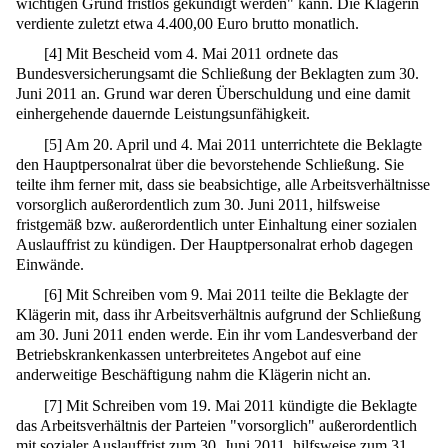
wichtigen Grund fristlos gekündigt werden" kann. Die Klägerin
verdiente zuletzt etwa 4.400,00 Euro brutto monatlich.
[
4
]
Mit Bescheid vom 4. Mai 2011 ordnete das
Bundesversicherungsamt die Schließung der Beklagten zum 30.
Juni 2011 an. Grund war deren Überschuldung und eine damit
einhergehende dauernde Leistungsunfähigkeit.
[
5
]
Am 20. April und 4. Mai 2011 unterrichtete die Beklagte
den Hauptpersonalrat über die bevorstehende Schließung. Sie
teilte ihm ferner mit, dass sie beabsichtige, alle Arbeitsverhältnisse
vorsorglich außerordentlich zum 30. Juni 2011, hilfsweise
fristgemäß bzw. außerordentlich unter Einhaltung einer sozialen
Auslauffrist zu kündigen. Der Hauptpersonalrat erhob dagegen
Einwände.
[
6
]
Mit Schreiben vom 9. Mai 2011 teilte die Beklagte der
Klägerin mit, dass ihr Arbeitsverhältnis aufgrund der Schließung
am 30. Juni 2011 enden werde. Ein ihr vom Landesverband der
Betriebskrankenkassen unterbreitetes Angebot auf eine
anderweitige Beschäftigung nahm die Klägerin nicht an.
[
7
]
Mit Schreiben vom 19. Mai 2011 kündigte die Beklagte
das Arbeitsverhältnis der Parteien "vorsorglich" außerordentlich
mit sozialer Auslauffrist zum 30. Juni 2011, hilfsweise zum 31.