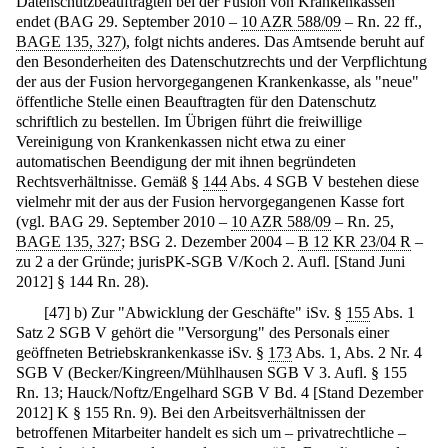
Datenschutzbeauftragten bei der Fusion von Krankenkassen
endet (BAG 29. September 2010 –
10 AZR 588/09
– Rn. 22 ff.,
BAGE 135, 327
), folgt nichts anderes. Das Amtsende beruht auf
den Besonderheiten des Datenschutzrechts und der Verpflichtung
der aus der Fusion hervorgegangenen Krankenkasse, als "neue"
öffentliche Stelle einen Beauftragten für den Datenschutz
schriftlich zu bestellen. Im Übrigen führt die freiwillige
Vereinigung von Krankenkassen nicht etwa zu einer
automatischen Beendigung der mit ihnen begründeten
Rechtsverhältnisse. Gemäß §
144
Abs. 4 SGB V bestehen diese
vielmehr mit der aus der Fusion hervorgegangenen Kasse fort
(vgl. BAG 29. September 2010 –
10 AZR 588/09
– Rn. 25,
BAGE 135, 327
; BSG 2. Dezember 2004 –
B 12 KR 23/04 R
–
zu 2 a der Gründe; jurisPK-SGB V/Koch 2. Aufl. [Stand Juni
2012] § 144 Rn. 28).
[
47
]
b) Zur "Abwicklung der Geschäfte" iSv. §
155
Abs. 1
Satz 2 SGB V gehört die "Versorgung" des Personals einer
geöffneten Betriebskrankenkasse iSv. §
173
Abs. 1, Abs. 2 Nr. 4
SGB V (Becker/Kingreen/Mühlhausen SGB V 3. Aufl. § 155
Rn. 13; Hauck/Noftz/Engelhard SGB V Bd. 4 [Stand Dezember
2012] K § 155 Rn. 9). Bei den Arbeitsverhältnissen der
betroffenen Mitarbeiter handelt es sich um – privatrechtliche –