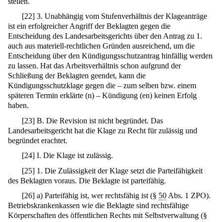
stellen.
[
22
]
3. Unabhängig vom Stufenverhältnis der Klageanträge
ist ein erfolgreicher Angriff der Beklagten gegen die
Entscheidung des Landesarbeitsgerichts über den Antrag zu 1.
auch aus materiell-rechtlichen Gründen ausreichend, um die
Entscheidung über den Kündigungsschutzantrag hinfällig werden
zu lassen. Hat das Arbeitsverhältnis schon aufgrund der
Schließung der Beklagten geendet, kann die
Kündigungsschutzklage gegen die – zum selben bzw. einem
späteren Termin erklärte (n) – Kündigung (en) keinen Erfolg
haben.
[
23
]
B. Die Revision ist nicht begründet. Das
Landesarbeitsgericht hat die Klage zu Recht für zulässig und
begründet erachtet.
[
24
]
I. Die Klage ist zulässig.
[
25
]
1. Die Zulässigkeit der Klage setzt die Parteifähigkeit
des Beklagten voraus. Die Beklagte ist parteifähig.
[
26
]
a) Parteifähig ist, wer rechtsfähig ist (§
50
Abs. 1 ZPO).
Betriebskrankenkassen wie die Beklagte sind rechtsfähige
Körperschaften des öffentlichen Rechts mit Selbstverwaltung (§