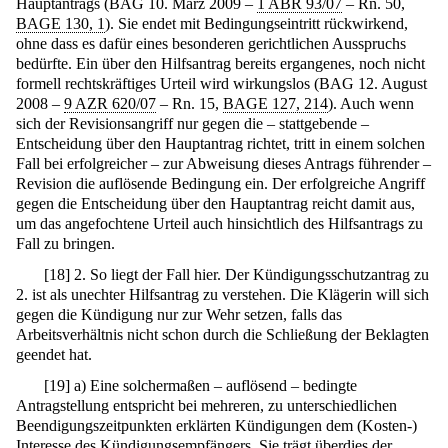
Hauptantrags (BAG 10. März 2009 –
1 ABR 93/07
– Rn. 50,
BAGE 130, 1
). Sie endet mit Bedingungseintritt rückwirkend,
ohne dass es dafür eines besonderen gerichtlichen Ausspruchs
bedürfte. Ein über den Hilfsantrag bereits ergangenes, noch nicht
formell rechtskräftiges Urteil wird wirkungslos (BAG 12. August
2008 –
9 AZR 620/07
– Rn. 15,
BAGE 127, 214
). Auch wenn
sich der Revisionsangriff nur gegen die – stattgebende –
Entscheidung über den Hauptantrag richtet, tritt in einem solchen
Fall bei erfolgreicher – zur Abweisung dieses Antrags führender –
Revision die auflösende Bedingung ein. Der erfolgreiche Angriff
gegen die Entscheidung über den Hauptantrag reicht damit aus,
um das angefochtene Urteil auch hinsichtlich des Hilfsantrags zu
Fall zu bringen.
[
18
]
2. So liegt der Fall hier. Der Kündigungsschutzantrag zu
2. ist als unechter Hilfsantrag zu verstehen. Die Klägerin will sich
gegen die Kündigung nur zur Wehr setzen, falls das
Arbeitsverhältnis nicht schon durch die Schließung der Beklagten
geendet hat.
[
19
]
a) Eine solchermaßen – auflösend – bedingte
Antragstellung entspricht bei mehreren, zu unterschiedlichen
Beendigungszeitpunkten erklärten Kündigungen dem (Kosten-)
Interesse des Kündigungsempfängers. Sie trägt überdies der