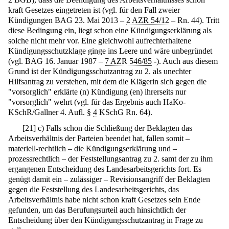
kraft Gesetzes eingetreten ist (vgl. für den Fall zweier
Kündigungen BAG 23. Mai 2013 –
2 AZR 54/12
– Rn. 44). Tritt
diese Bedingung ein, liegt schon eine Kündigungserklärung als
solche nicht mehr vor. Eine gleichwohl aufrechterhaltene
Kündigungsschutzklage ginge ins Leere und wäre unbegründet
(vgl. BAG 16. Januar 1987 –
7 AZR 546/85
-). Auch aus diesem
Grund ist der Kündigungsschutzantrag zu 2. als unechter
Hilfsantrag zu verstehen, mit dem die Klägerin sich gegen die
"vorsorglich" erklärte (n) Kündigung (en) ihrerseits nur
"vorsorglich" wehrt (vgl. für das Ergebnis auch HaKo-
KSchR/Gallner 4. Aufl. §
4
KSchG Rn. 64).
[
21
]
c) Falls schon die Schließung der Beklagten das
Arbeitsverhältnis der Parteien beendet hat, fallen somit –
materiell-rechtlich – die Kündigungserklärung und –
prozessrechtlich – der Feststellungsantrag zu 2. samt der zu ihm
ergangenen Entscheidung des Landesarbeitsgerichts fort. Es
genügt damit ein – zulässiger – Revisionsangriff der Beklagten
gegen die Feststellung des Landesarbeitsgerichts, das
Arbeitsverhältnis habe nicht schon kraft Gesetzes sein Ende
gefunden, um das Berufungsurteil auch hinsichtlich der
Entscheidung über den Kündigungsschutzantrag in Frage zu