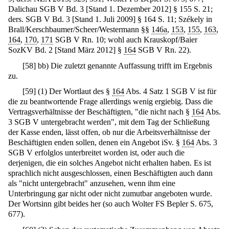
Dalichau SGB V Bd. 3 [Stand 1. Dezember 2012] § 155 S. 21;
ders. SGB V Bd. 3 [Stand 1. Juli 2009] § 164 S. 11; Székely in
Brall/Kerschbaumer/Scheer/Westermann §§
146a
,
153
,
155
,
163
,
164
,
170
,
171
SGB V Rn. 10; wohl auch Krauskopf/Baier
SozKV Bd. 2 [Stand März 2012] §
164
SGB V Rn. 22).
[
58
]
bb) Die zuletzt genannte Auffassung trifft im Ergebnis
zu.
[
59
]
(1) Der Wortlaut des §
164
Abs. 4 Satz 1 SGB V ist für
die zu beantwortende Frage allerdings wenig ergiebig. Dass die
Vertragsverhältnisse der Beschäftigten, "die nicht nach §
164
Abs.
3 SGB V untergebracht werden", mit dem Tag der Schließung
der Kasse enden, lässt offen, ob nur die Arbeitsverhältnisse der
Beschäftigten enden sollen, denen ein Angebot iSv. §
164
Abs. 3
SGB V erfolglos unterbreitet worden ist, oder auch die
derjenigen, die ein solches Angebot nicht erhalten haben. Es ist
sprachlich nicht ausgeschlossen, einen Beschäftigten auch dann
als "nicht untergebracht" anzusehen, wenn ihm eine
Unterbringung gar nicht oder nicht zumutbar angeboten wurde.
Der Wortsinn gibt beides her (so auch Wolter FS Bepler S. 675,
677).