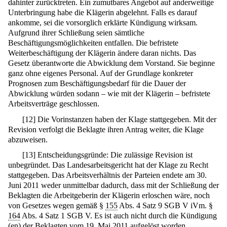
dahinter zurücktreten. Ein zumutbares Angebot auf anderweitige
Unterbringung habe die Klägerin abgelehnt. Falls es darauf
ankomme, sei die vorsorglich erklärte Kündigung wirksam.
Aufgrund ihrer Schließung seien sämtliche
Beschäftigungsmöglichkeiten entfallen. Die befristete
Weiterbeschäftigung der Klägerin ändere daran nichts. Das
Gesetz überantworte die Abwicklung dem Vorstand. Sie beginne
ganz ohne eigenes Personal. Auf der Grundlage konkreter
Prognosen zum Beschäftigungsbedarf für die Dauer der
Abwicklung würden sodann – wie mit der Klägerin – befristete
Arbeitsverträge geschlossen.
[
12
]
Die Vorinstanzen haben der Klage stattgegeben. Mit der
Revision verfolgt die Beklagte ihren Antrag weiter, die Klage
abzuweisen.
[
13
]
Entscheidungsgründe: Die zulässige Revision ist
unbegründet. Das Landesarbeitsgericht hat der Klage zu Recht
stattgegeben. Das Arbeitsverhältnis der Parteien endete am 30.
Juni 2011 weder unmittelbar dadurch, dass mit der Schließung der
Beklagten die Arbeitgeberin der Klägerin erloschen wäre, noch
von Gesetzes wegen gemäß §
155
Abs. 4 Satz 9 SGB V iVm. §
164
Abs. 4 Satz 1 SGB V. Es ist auch nicht durch die Kündigung
(en) der Beklagten vom 19. Mai 2011 aufgelöst worden.