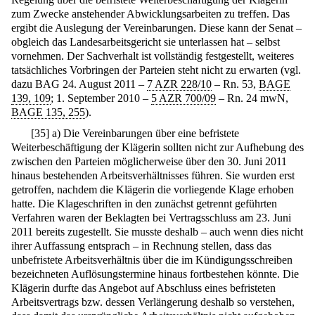
zum Zwecke anstehender Abwicklungsarbeiten zu treffen. Das
ergibt die Auslegung der Vereinbarungen. Diese kann der Senat –
obgleich das Landesarbeitsgericht sie unterlassen hat – selbst
vornehmen. Der Sachverhalt ist vollständig festgestellt, weiteres
tatsächliches Vorbringen der Parteien steht nicht zu erwarten (vgl.
dazu BAG 24. August 2011 –
7 AZR 228/10
– Rn. 53,
BAGE
139, 109
; 1. September 2010 –
5 AZR 700/09
– Rn. 24 mwN,
BAGE 135, 255
).
[
35
]
a) Die Vereinbarungen über eine befristete
Weiterbeschäftigung der Klägerin sollten nicht zur Aufhebung des
zwischen den Parteien möglicherweise über den 30. Juni 2011
hinaus bestehenden Arbeitsverhältnisses führen. Sie wurden erst
getroffen, nachdem die Klägerin die vorliegende Klage erhoben
hatte. Die Klageschriften in den zunächst getrennt geführten
Verfahren waren der Beklagten bei Vertragsschluss am 23. Juni
2011 bereits zugestellt. Sie musste deshalb – auch wenn dies nicht
ihrer Auffassung entsprach – in Rechnung stellen, dass das
unbefristete Arbeitsverhältnis über die im Kündigungsschreiben
bezeichneten Auflösungstermine hinaus fortbestehen könnte. Die
Klägerin durfte das Angebot auf Abschluss eines befristeten
Arbeitsvertrags bzw. dessen Verlängerung deshalb so verstehen,