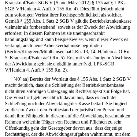
Krauskopf/Baier SGB V [Stand März 2012] § 155 aaO; LPK-
SGB V/Hänlein 4. Aufl. § 155 Rn. 4). Dies führt jedoch nicht
zum sofortigen Verlust ihrer Rechtspersönlichkeit als solcher.
Gemäß §
155
Abs. 1 Satz 2 SGB V gilt die Betriebskrankenkasse
vielmehr als fortbestehend, soweit es der Zweck der Abwicklung
erfordert. In diesem Rahmen ist sie uneingeschränkt
handlungsfähig und kann beispielsweise, wenn dieser Zweck es
verlangt, auch neue Arbeitsverhältnisse begründen
(Becker/Kingreen/Mühlhausen aaO Rn. 13, 14; Hänlein aaO Rn.
5; Krauskopf/Baier aaO Rn. 5). Erst mit vollständigem Abschluss
der Abwicklung geht sie endgültig unter (vgl. LPK-SGB
V/Hänlein 4. Aufl. § 155 Rn. 2).
[
40
]
aa) Bereits der Wortlaut des §
155
Abs. 1 Satz 2 SGB V
macht deutlich, dass die Schließung der Betriebskrankenkasse
nicht ihren sofortigen Untergang als Rechtssubjekt zur Folge hat.
Die Vorschrift geht ersichtlich davon aus, dass es nach der
Schließung noch der Abwicklung der Kasse bedarf. Sie fingiert
zu diesem Zweck den Fortbestand der juristischen Person und
damit ihre Fähigkeit, in diesem auf die Abwicklung beschränkten
Rahmen weiterhin Träger von Rechten und Pflichten zu sein.
Offenkundig geht der Gesetzgeber davon aus, dass derjenige
Rechtsträger, der die Abwicklungsaufgaben wahrnimmt, mit dem