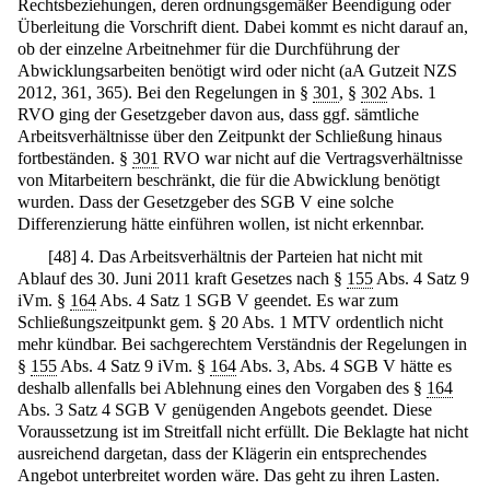
Rechtsbeziehungen, deren ordnungsgemäßer Beendigung oder
Überleitung die Vorschrift dient. Dabei kommt es nicht darauf an,
ob der einzelne Arbeitnehmer für die Durchführung der
Abwicklungsarbeiten benötigt wird oder nicht (aA Gutzeit NZS
2012, 361, 365). Bei den Regelungen in §
301
, §
302
Abs. 1
RVO ging der Gesetzgeber davon aus, dass ggf. sämtliche
Arbeitsverhältnisse über den Zeitpunkt der Schließung hinaus
fortbeständen. §
301
RVO war nicht auf die Vertragsverhältnisse
von Mitarbeitern beschränkt, die für die Abwicklung benötigt
wurden. Dass der Gesetzgeber des SGB V eine solche
Differenzierung hätte einführen wollen, ist nicht erkennbar.
[
48
]
4. Das Arbeitsverhältnis der Parteien hat nicht mit
Ablauf des 30. Juni 2011 kraft Gesetzes nach §
155
Abs. 4 Satz 9
iVm. §
164
Abs. 4 Satz 1 SGB V geendet. Es war zum
Schließungszeitpunkt gem. § 20 Abs. 1 MTV ordentlich nicht
mehr kündbar. Bei sachgerechtem Verständnis der Regelungen in
§
155
Abs. 4 Satz 9 iVm. §
164
Abs. 3, Abs. 4 SGB V hätte es
deshalb allenfalls bei Ablehnung eines den Vorgaben des §
164
Abs. 3 Satz 4 SGB V genügenden Angebots geendet. Diese
Voraussetzung ist im Streitfall nicht erfüllt. Die Beklagte hat nicht
ausreichend dargetan, dass der Klägerin ein entsprechendes
Angebot unterbreitet worden wäre. Das geht zu ihren Lasten.