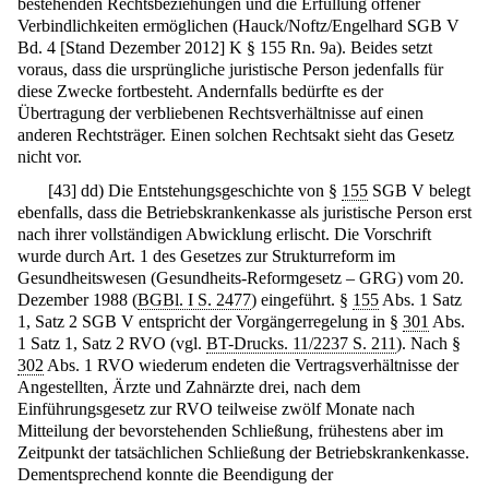
bestehenden Rechtsbeziehungen und die Erfüllung offener
Verbindlichkeiten ermöglichen (Hauck/Noftz/Engelhard SGB V
Bd. 4 [Stand Dezember 2012] K § 155 Rn. 9a). Beides setzt
voraus, dass die ursprüngliche juristische Person jedenfalls für
diese Zwecke fortbesteht. Andernfalls bedürfte es der
Übertragung der verbliebenen Rechtsverhältnisse auf einen
anderen Rechtsträger. Einen solchen Rechtsakt sieht das Gesetz
nicht vor.
[
43
]
dd) Die Entstehungsgeschichte von §
155
SGB V belegt
ebenfalls, dass die Betriebskrankenkasse als juristische Person erst
nach ihrer vollständigen Abwicklung erlischt. Die Vorschrift
wurde durch Art. 1 des Gesetzes zur Strukturreform im
Gesundheitswesen (Gesundheits-Reformgesetz – GRG) vom 20.
Dezember 1988 (
BGBl. I S. 2477
) eingeführt. §
155
Abs. 1 Satz
1, Satz 2 SGB V entspricht der Vorgängerregelung in §
301
Abs.
1 Satz 1, Satz 2 RVO (vgl.
BT-Drucks. 11/2237 S. 211
). Nach §
302
Abs. 1 RVO wiederum endeten die Vertragsverhältnisse der
Angestellten, Ärzte und Zahnärzte drei, nach dem
Einführungsgesetz zur RVO teilweise zwölf Monate nach
Mitteilung der bevorstehenden Schließung, frühestens aber im
Zeitpunkt der tatsächlichen Schließung der Betriebskrankenkasse.
Dementsprechend konnte die Beendigung der