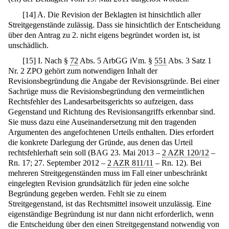
[
14
]
A. Die Revision der Beklagten ist hinsichtlich aller
Streitgegenstände zulässig. Dass sie hinsichtlich der Entscheidung
über den Antrag zu 2. nicht eigens begründet worden ist, ist
unschädlich.
[
15
]
I. Nach §
72
Abs. 5 ArbGG iVm. §
551
Abs. 3 Satz 1
Nr. 2 ZPO gehört zum notwendigen Inhalt der
Revisionsbegründung die Angabe der Revisionsgründe. Bei einer
Sachrüge muss die Revisionsbegründung den vermeintlichen
Rechtsfehler des Landesarbeitsgerichts so aufzeigen, dass
Gegenstand und Richtung des Revisionsangriffs erkennbar sind.
Sie muss dazu eine Auseinandersetzung mit den tragenden
Argumenten des angefochtenen Urteils enthalten. Dies erfordert
die konkrete Darlegung der Gründe, aus denen das Urteil
rechtsfehlerhaft sein soll (BAG 23. Mai 2013 –
2 AZR 120/12
–
Rn. 17; 27. September 2012 –
2 AZR 811/11
– Rn. 12). Bei
mehreren Streitgegenständen muss im Fall einer unbeschränkt
eingelegten Revision grundsätzlich für jeden eine solche
Begründung gegeben werden. Fehlt sie zu einem
Streitgegenstand, ist das Rechtsmittel insoweit unzulässig. Eine
eigenständige Begründung ist nur dann nicht erforderlich, wenn
die Entscheidung über den einen Streitgegenstand notwendig von