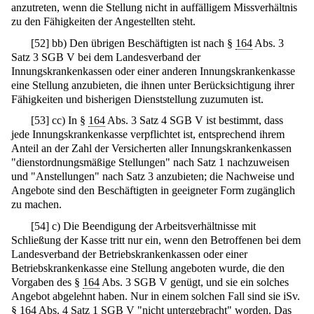
anzutreten, wenn die Stellung nicht in auffälligem Missverhältnis
zu den Fähigkeiten der Angestellten steht.
[
52
]
bb) Den übrigen Beschäftigten ist nach §
164
Abs. 3
Satz 3 SGB V bei dem Landesverband der
Innungskrankenkassen oder einer anderen Innungskrankenkasse
eine Stellung anzubieten, die ihnen unter Berücksichtigung ihrer
Fähigkeiten und bisherigen Dienststellung zuzumuten ist.
[
53
]
cc) In §
164
Abs. 3 Satz 4 SGB V ist bestimmt, dass
jede Innungskrankenkasse verpflichtet ist, entsprechend ihrem
Anteil an der Zahl der Versicherten aller Innungskrankenkassen
"dienstordnungsmäßige Stellungen" nach Satz 1 nachzuweisen
und "Anstellungen" nach Satz 3 anzubieten; die Nachweise und
Angebote sind den Beschäftigten in geeigneter Form zugänglich
zu machen.
[
54
]
c) Die Beendigung der Arbeitsverhältnisse mit
Schließung der Kasse tritt nur ein, wenn den Betroffenen bei dem
Landesverband der Betriebskrankenkassen oder einer
Betriebskrankenkasse eine Stellung angeboten wurde, die den
Vorgaben des §
164
Abs. 3 SGB V genügt, und sie ein solches
Angebot abgelehnt haben. Nur in einem solchen Fall sind sie iSv.
§
164
Abs. 4 Satz 1 SGB V "nicht untergebracht" worden. Das