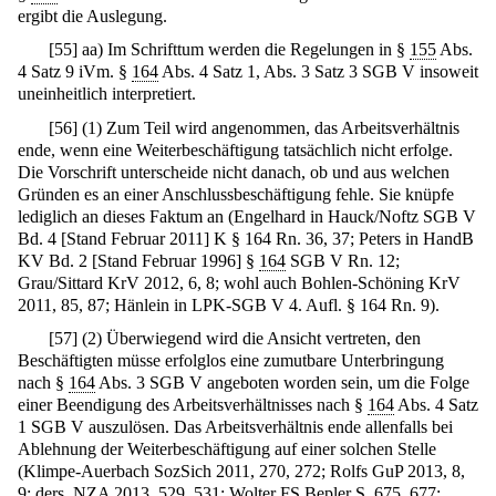
ergibt die Auslegung.
[
55
]
aa) Im Schrifttum werden die Regelungen in §
155
Abs.
4 Satz 9 iVm. §
164
Abs. 4 Satz 1, Abs. 3 Satz 3 SGB V insoweit
uneinheitlich interpretiert.
[
56
]
(1) Zum Teil wird angenommen, das Arbeitsverhältnis
ende, wenn eine Weiterbeschäftigung tatsächlich nicht erfolge.
Die Vorschrift unterscheide nicht danach, ob und aus welchen
Gründen es an einer Anschlussbeschäftigung fehle. Sie knüpfe
lediglich an dieses Faktum an (Engelhard in Hauck/Noftz SGB V
Bd. 4 [Stand Februar 2011] K § 164 Rn. 36, 37; Peters in HandB
KV Bd. 2 [Stand Februar 1996] §
164
SGB V Rn. 12;
Grau/Sittard KrV 2012, 6, 8; wohl auch Bohlen-Schöning KrV
2011, 85, 87; Hänlein in LPK-SGB V 4. Aufl. § 164 Rn. 9).
[
57
]
(2) Überwiegend wird die Ansicht vertreten, den
Beschäftigten müsse erfolglos eine zumutbare Unterbringung
nach §
164
Abs. 3 SGB V angeboten worden sein, um die Folge
einer Beendigung des Arbeitsverhältnisses nach §
164
Abs. 4 Satz
1 SGB V auszulösen. Das Arbeitsverhältnis ende allenfalls bei
Ablehnung der Weiterbeschäftigung auf einer solchen Stelle
(Klimpe-Auerbach SozSich 2011, 270, 272; Rolfs GuP 2013, 8,
9; ders. NZA 2013, 529, 531; Wolter FS Bepler S. 675, 677;